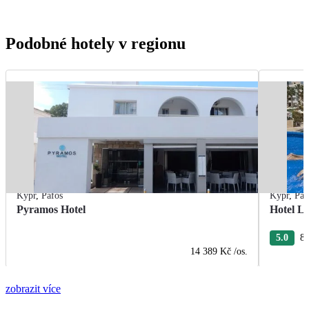
Podobné hotely v regionu
Kypr
,
Pafos
Kypr
,
Paf
Pyramos Hotel
Hotel L
5.0
8 
14 389 Kč
/os.
zobrazit více