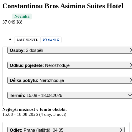
Constantinou Bros Asimina Suites Hotel
Novinka
37 049 Kč
LAST MINUTE
Osoby
:
2 dospělí
Odkud pojedete
:
Nerozhoduje
Délka pobytu
:
Nerozhoduje
Termín
:
15.08 - 18.08.2026
Srpen 2026
Nejlepší možnost v tomto období:
15.08
-
18.08.2026
(4 dny, 3 noci)
PO
ÚT
ST
ČT
PÁ
SO
NE
Odlet
:
Praha (letiště), 04:05