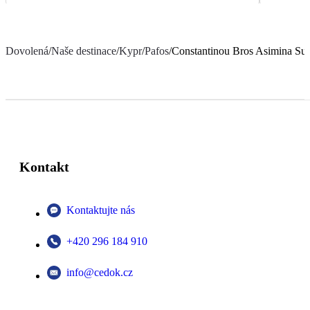
Dovolená
/
Naše destinace
/
Kypr
/
Pafos
/
Constantinou Bros Asimina Sui
Kontakt
Kontaktujte nás
+420 296 184 910
info@cedok.cz