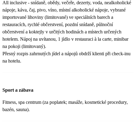
All inclusive - snídaně, obědy, večeře, dezerty, voda, nealkoholické
nápoje, káva, čaj, pivo, víno, místní alkoholické nápoje, vybrané
importované lihoviny (limitované) ve speciálních barech a
restauracích, rychlé občerstvení, pozdní snídaně, půlnoční
občerstvení a koktejly v určitých hodinách a místech určených
hotelem. Nápoj na uvítanou, 1 jídlo v restauraci à la carte, minibar
na pokoji (limitovaný).
Přesný rozpis zahrnutých jídel a nápojů obdrží klienti při check-inu
na hotelu.
Sport a zábava
Fitness, spa centrum (za poplatek; masáže, kosmetické procedury,
bazén, sauna).