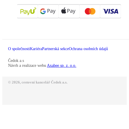
O společnosti
Kariéra
Partnerská sekce
Ochrana osobních údajů
Čedok a.s
Návrh a realizace webu
Axabee sp. z. o.o.
© 2026, cestovní kancelář Čedok a.s.