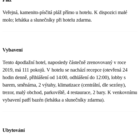
Veřejná, kamenito-písčitá pláž přímo u hotelu. K dispozici malé
molo; lehátka a slunečníky při hotelu zdarma.
Vybavení
Tento 4podlažní hotel, naposledy částečně zrenovovaný v roce
2019, má 111 pokojů. V hotelu se nachází recepce (otevřená 24
hodin denně, přihlášení od 14:00, odhlášení do 12:00), lobby s
barem, směnárna, 2 výtahy, klimatizace (centrální, dle sezóny),
trezor, malý obchod, parkoviště, 4 restaurace, 2 bary. K venkovnímu
vybavení patří bazén (lehátka a slunečníky zdarma).
Ubytování