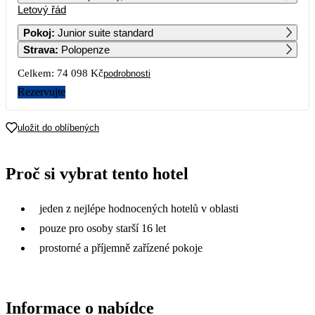
Letový řád
1
2
Pokoj
:
Junior suite standard
Strava
:
Polopenze
3
4
5
6
7
8
9
Celkem:
74 098 Kč
podrobnosti
10
11
12
13
14
15
16
Rezervujte
63 129
52 939
49 489
37 049
66 459
17
18
19
20
21
22
23
uložit do oblíbených
37 449
45 869
47 919
48 599
35 649
37 049
46 929
24
25
26
27
28
29
30
Proč si vybrat tento hotel
37 449
45 869
49 649
40 429
36 429
37 049
39 539
31
jeden z nejlépe hodnocených hotelů v oblasti
38 999
pouze pro osoby starší 16 let
prostorné a příjemně zařízené pokoje
Informace o nabídce