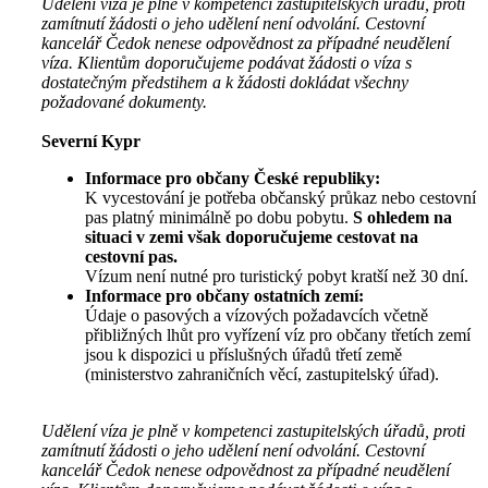
Udělení víza je plně v kompetenci zastupitelských úřadů, proti
zamítnutí žádosti o jeho udělení není odvolání. Cestovní
kancelář Čedok nenese odpovědnost za případné neudělení
víza. Klientům doporučujeme podávat žádosti o víza s
dostatečným předstihem a k žádosti dokládat všechny
požadované dokumenty.
Severní Kypr
Informace pro občany České republiky:
K vycestování je potřeba občanský průkaz nebo cestovní
pas platný minimálně po dobu pobytu.
S ohledem na
situaci v zemi však doporučujeme cestovat na
cestovní pas.
Vízum není nutné pro turistický pobyt kratší než 30 dní.
Informace pro občany ostatních zemí:
Údaje o pasových a vízových požadavcích včetně
přibližných lhůt pro vyřízení víz pro občany třetích zemí
jsou k dispozici u příslušných úřadů třetí země
(ministerstvo zahraničních věcí, zastupitelský úřad).
Udělení víza je plně v kompetenci zastupitelských úřadů, proti
zamítnutí žádosti o jeho udělení není odvolání. Cestovní
kancelář Čedok nenese odpovědnost za případné neudělení