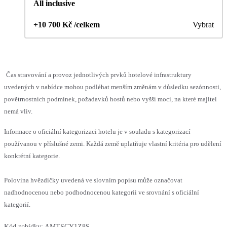
All inclusive
+10 700 Kč /celkem
Vybrat
Čas stravování a provoz jednotlivých prvků hotelové infrastruktury
uvedených v nabídce mohou podléhat menším změnám v důsledku sezónnosti,
povětrnostních podmínek, požadavků hostů nebo vyšší moci, na které majitel
nemá vliv.
Informace o oficiální kategorizaci hotelu je v souladu s kategorizací
používanou v příslušné zemi. Každá země uplatňuje vlastní kritéria pro udělení
konkrétní kategorie.
Polovina hvězdičky uvedená ve slovním popisu může označovat
nadhodnocenou nebo podhodnocenou kategorii ve srovnání s oficiální
kategorií.
Kód nabídky:
AMTSCY1Z8S