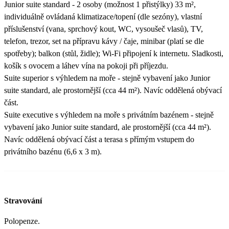
Junior suite standard - 2 osoby (možnost 1 přistýlky) 33 m²,
individuálně ovládaná klimatizace/topení (dle sezóny), vlastní
příslušenství (vana, sprchový kout, WC, vysoušeč vlasů), TV,
telefon, trezor, set na přípravu kávy / čaje, minibar (platí se dle
spotřeby); balkon (stůl, židle); Wi-Fi připojení k internetu. Sladkosti,
košík s ovocem a láhev vína na pokoji při příjezdu.
Suite superior s výhledem na moře - stejně vybavení jako Junior
suite standard, ale prostornější (cca 44 m²). Navíc oddělená obývací
část.
Suite executive s výhledem na moře s privátním bazénem - stejně
vybavení jako Junior suite standard, ale prostornější (cca 44 m²).
Navíc oddělená obývací část a terasa s přímým vstupem do
privátního bazénu (6,6 x 3 m).
Stravování
Polopenze.