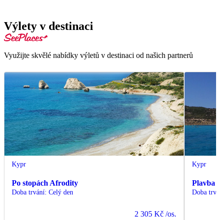
Výlety v destinaci
Využijte skvělé nabídky výletů v destinaci od našich partnerů
Kypr
Kypr
Po stopách Afrodity
Plavba 
Doba trvání
:
Celý den
Doba trvá
2 305 Kč
/os.