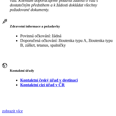
víza. Klientům doporučujeme podávat žádosti o víza s
dostatečným předstihem a k žádosti dokládat všechny
požadované dokumenty.
Zdravotní informace a požadavky
Povinná očkování: žádná
Doporučená očkování: žloutenka typu A, žloutenka typu
B, záškrt, tetanus, spalničky
Kontaktní úřady
Kontaktní český úřad v destinaci
Kontaktní cizí úřad v ČR
zobrazit více