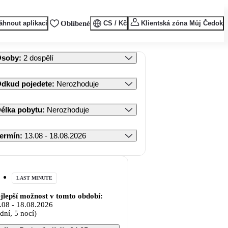
áhnout aplikaci
Oblíbené
CS / Kč
Klientská zóna Můj Čedok
Osoby
:
2 dospělí
dkud pojedete
:
Nerozhoduje
élka pobytu
:
Nerozhoduje
ermín
:
13.08 - 18.08.2026
LAST MINUTE
jlepší možnost v tomto období:
.08
-
18.08.2026
 dní, 5 nocí)