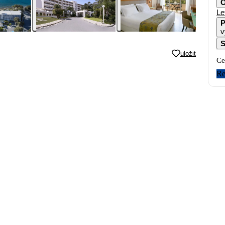
O
Le
P
v
S
uložit
Ce
Re