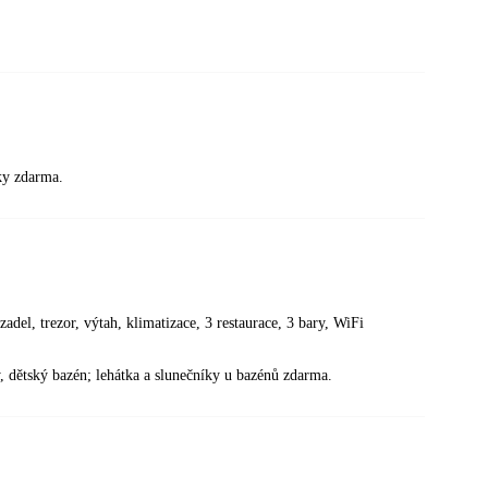
íky zdarma.
del, trezor, výtah, klimatizace, 3 restaurace, 3 bary, WiFi
y, dětský bazén; lehátka a slunečníky u bazénů zdarma.