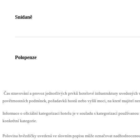
Snídaně
Polopenze
Čas stravování a provoz jednotlivých prvků hotelové infrastruktury uvedenýc
povětrnostních podmínek, požadavků hostů nebo vyšší moci, na které majitel nem
Informace o oficiální kategorizaci hotelu je v souladu s kategorizací používanou 
konkrétní kategorie.
Polovina hvězdičky uvedená ve slovním popisu může označovat nadhodnocenou n