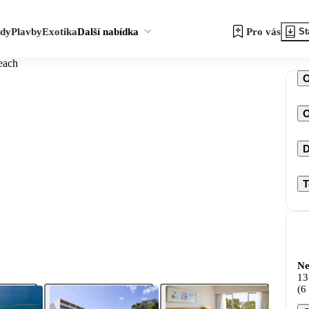
zdy
Plavby
Exotika
Další nabídka
Pro vás
St
each
O
D
T
Ne
13
(6