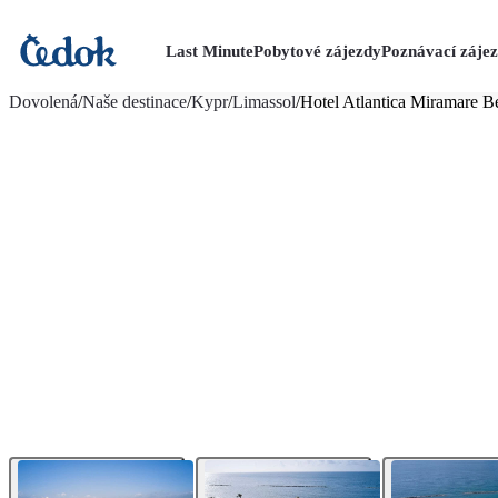
Last Minute
Pobytové zájezdy
Poznávací záje
více fotografií (23)
Dovolená
/
Naše destinace
/
Kypr
/
Limassol
/
Hotel Atlantica Miramare B