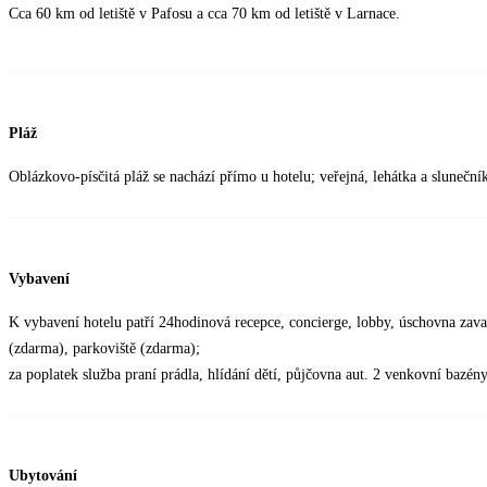
Cca 60 km od letiště v Pafosu a cca 70 km od letiště v Larnace.
Pláž
Oblázkovo-písčitá pláž se nachází přímo u hotelu; veřejná, lehátka a slunečn
Vybavení
K vybavení hotelu patří 24hodinová recepce, concierge, lobby, úschovna zavaza
(zdarma), parkoviště (zdarma);
za poplatek služba praní prádla, hlídání dětí, půjčovna aut. 2 venkovní bazén
Ubytování