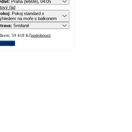
dlet
:
Praha (letiště), 04:05
tový řád
okoj
:
Pokoj standard s
ýhledem na moře s balkonem
trava
:
Snídaně
lkem:
59 418 Kč
podrobnosti
zervujte