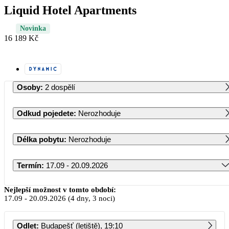
Liquid Hotel Apartments
Novinka
16 189 Kč
Osoby
:
2 dospělí
Odkud pojedete
:
Nerozhoduje
Délka pobytu
:
Nerozhoduje
Termín
:
17.09 - 20.09.2026
Září 2026
Nejlepší možnost v tomto období:
17.09
-
20.09.2026
(4 dny, 3 noci)
PO
ÚT
ST
ČT
PÁ
SO
NE
Odlet
:
Budapešť (letiště), 19:10