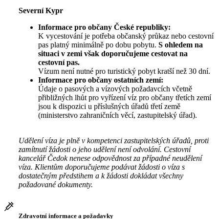
Severní Kypr
Informace pro občany České republiky:
K vycestování je potřeba občanský průkaz nebo cestovní
pas platný minimálně po dobu pobytu.
S ohledem na
situaci v zemi však doporučujeme cestovat na
cestovní pas.
Vízum není nutné pro turistický pobyt kratší než 30 dní.
Informace pro občany ostatních zemí:
Údaje o pasových a vízových požadavcích včetně
přibližných lhůt pro vyřízení víz pro občany třetích zemí
jsou k dispozici u příslušných úřadů třetí země
(ministerstvo zahraničních věcí, zastupitelský úřad).
Udělení víza je plně v kompetenci zastupitelských úřadů, proti
zamítnutí žádosti o jeho udělení není odvolání. Cestovní
kancelář Čedok nenese odpovědnost za případné neudělení
víza. Klientům doporučujeme podávat žádosti o víza s
dostatečným předstihem a k žádosti dokládat všechny
požadované dokumenty.
Zdravotní informace a požadavky