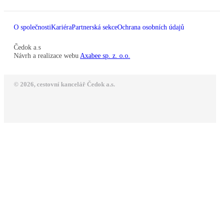
O společnosti
Kariéra
Partnerská sekce
Ochrana osobních údajů
Čedok a.s
Návrh a realizace webu
Axabee sp. z. o.o.
© 2026, cestovní kancelář Čedok a.s.