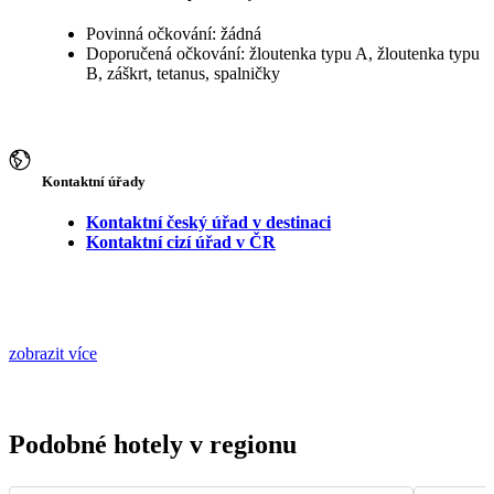
Povinná očkování: žádná
Doporučená očkování: žloutenka typu A, žloutenka typu
B, záškrt, tetanus, spalničky
Kontaktní úřady
Kontaktní český úřad v destinaci
Kontaktní cizí úřad v ČR
zobrazit více
Podobné hotely v regionu