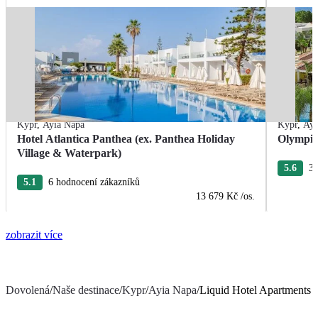
Kypr
,
Ayia Napa
Kypr
,
Ayi
Hotel Atlantica Panthea (ex. Panthea Holiday
Olympic
Village & Waterpark)
5.6
3 
5.1
6 hodnocení zákazníků
13 679 Kč
/os.
zobrazit více
Dovolená
/
Naše destinace
/
Kypr
/
Ayia Napa
/
Liquid Hotel Apartments