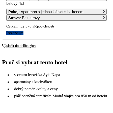
Letový řád
1
2
3
4
5
6
Pokoj
:
Apartmán s jednou ložnicí s balkonem
Strava
:
Bez stravy
7
8
9
10
11
12
13
Celkem:
32 378 Kč
podrobnosti
14
15
16
17
18
19
20
Rezervujte
13 039
13 239
16 189
11 989
16 079
13 679
21
22
23
24
25
26
27
uložit do oblíbených
13 229
13 049
13 419
20 189
13 369
14 439
13 669
28
29
30
Proč si vybrat tento hotel
11 609
14 669
13 809
v centru letoviska Ayia Napa
apartmány s kuchyňkou
dobrý poměr kvality a ceny
pláž oceněná certifikáte Modrá vlajka cca 850 m od hotelu