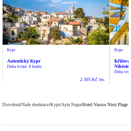
Kypr
Kypr
Autentický Kypr
Křižovat
Nikósie 
Doba trvání
:
8 hodin
Doba trvá
2 305 Kč
/os.
Dovolená
/
Naše destinace
/
Kypr
/
Ayia Napa
/
Hotel Vassos Nissi Plage