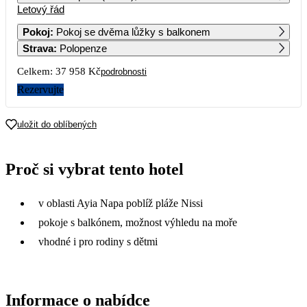
Letový řád
1
2
3
4
Pokoj
:
Pokoj se dvěma lůžky s balkonem
Strava
:
Polopenze
5
6
7
8
9
10
11
29 689
18 979
Celkem:
37 958 Kč
podrobnosti
12
13
14
15
16
17
18
Rezervujte
15 879
19 619
21 799
20 669
16 309
30 309
20 229
19
20
21
22
23
24
25
uložit do oblíbených
17 989
18 959
24 199
38 009
26
27
28
29
30
31
Proč si vybrat tento hotel
33 079
27 629
v oblasti Ayia Napa poblíž pláže Nissi
pokoje s balkónem, možnost výhledu na moře
vhodné i pro rodiny s dětmi
Informace o nabídce