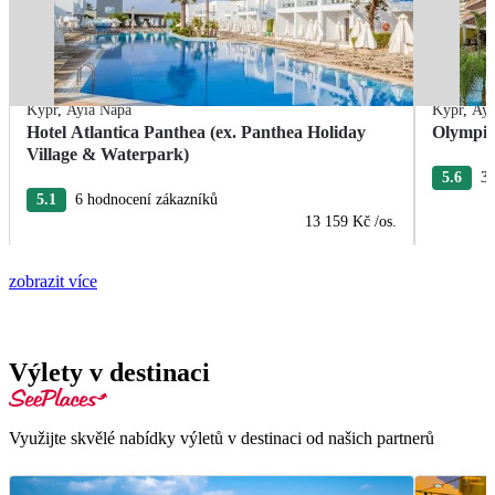
Kypr
,
Ayia Napa
Kypr
,
Ayi
Hotel Atlantica Panthea (ex. Panthea Holiday
Olympic
Village & Waterpark)
5.6
3 
5.1
6 hodnocení zákazníků
13 159 Kč
/os.
zobrazit více
Výlety v destinaci
Využijte skvělé nabídky výletů v destinaci od našich partnerů