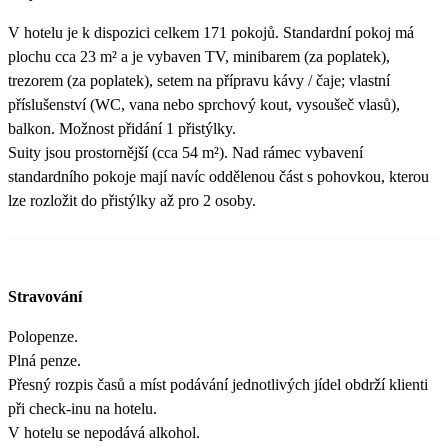
V hotelu je k dispozici celkem 171 pokojů. Standardní pokoj má
plochu cca 23 m² a je vybaven TV, minibarem (za poplatek),
trezorem (za poplatek), setem na přípravu kávy / čaje; vlastní
příslušenství (WC, vana nebo sprchový kout, vysoušeč vlasů),
balkon. Možnost přidání 1 přistýlky.
Suity jsou prostornější (cca 54 m²). Nad rámec vybavení
standardního pokoje mají navíc oddělenou část s pohovkou, kterou
lze rozložit do přistýlky až pro 2 osoby.
Stravování
Polopenze.
Plná penze.
Přesný rozpis časů a míst podávání jednotlivých jídel obdrží klienti
při check-inu na hotelu.
V hotelu se nepodává alkohol.