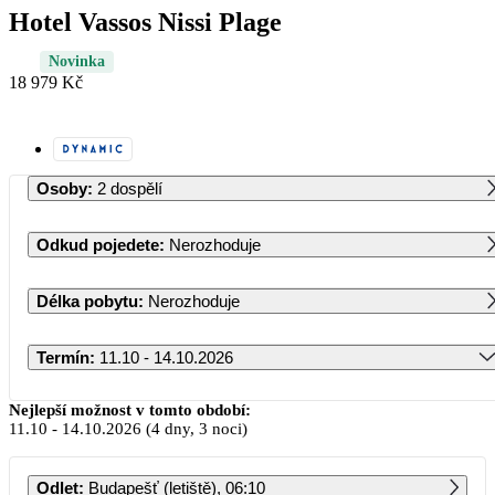
Hotel Vassos Nissi Plage
Novinka
18 979 Kč
Osoby
:
2 dospělí
Odkud pojedete
:
Nerozhoduje
Délka pobytu
:
Nerozhoduje
Termín
:
11.10 - 14.10.2026
Říjen 2026
Nejlepší možnost v tomto období:
11.10
-
14.10.2026
(4 dny, 3 noci)
PO
ÚT
ST
ČT
PÁ
SO
NE
Odlet
:
Budapešť (letiště), 06:10