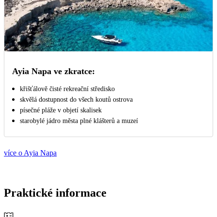
Ayia Napa ve zkratce:
křišťálově čisté rekreační středisko
skvělá dostupnost do všech koutů ostrova
písečné pláže v objetí skalisek
starobylé jádro města plné klášterů a muzeí
více o Ayia Napa
Praktické informace