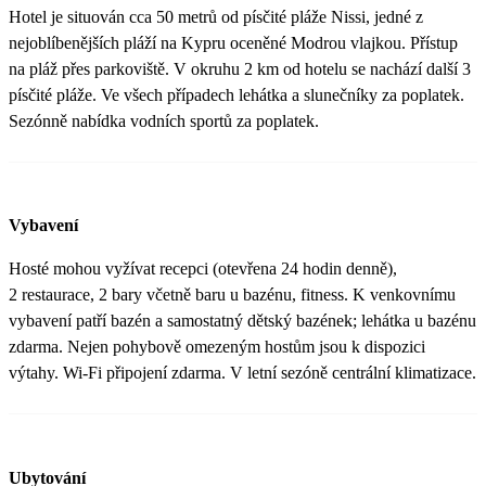
Hotel je situován cca 50 metrů od písčité pláže Nissi, jedné z
nejoblíbenějších pláží na Kypru oceněné Modrou vlajkou. Přístup
na pláž přes parkoviště. V okruhu 2 km od hotelu se nachází další 3
písčité pláže. Ve všech případech lehátka a slunečníky za poplatek.
Sezónně nabídka vodních sportů za poplatek.
Vybavení
Hosté mohou vyžívat recepci (otevřena 24 hodin denně),
2 restaurace, 2 bary včetně baru u bazénu, fitness. K venkovnímu
vybavení patří bazén a samostatný dětský bazének; lehátka u bazénu
zdarma. Nejen pohybově omezeným hostům jsou k dispozici
výtahy. Wi-Fi připojení zdarma. V letní sezóně centrální klimatizace.
Ubytování