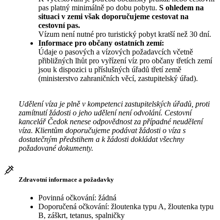
pas platný minimálně po dobu pobytu.
S ohledem na
situaci v zemi však doporučujeme cestovat na
cestovní pas.
Vízum není nutné pro turistický pobyt kratší než 30 dní.
Informace pro občany ostatních zemí:
Údaje o pasových a vízových požadavcích včetně
přibližných lhůt pro vyřízení víz pro občany třetích zemí
jsou k dispozici u příslušných úřadů třetí země
(ministerstvo zahraničních věcí, zastupitelský úřad).
Udělení víza je plně v kompetenci zastupitelských úřadů, proti
zamítnutí žádosti o jeho udělení není odvolání. Cestovní
kancelář Čedok nenese odpovědnost za případné neudělení
víza. Klientům doporučujeme podávat žádosti o víza s
dostatečným předstihem a k žádosti dokládat všechny
požadované dokumenty.
Zdravotní informace a požadavky
Povinná očkování: žádná
Doporučená očkování: žloutenka typu A, žloutenka typu
B, záškrt, tetanus, spalničky