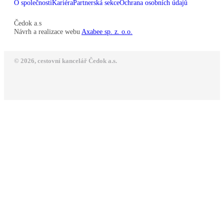
O společnosti
Kariéra
Partnerská sekce
Ochrana osobních údajů
Čedok a.s
Návrh a realizace webu
Axabee sp. z. o.o.
© 2026, cestovní kancelář Čedok a.s.