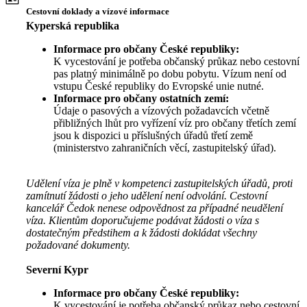
Cestovní doklady a vízové informace
Kyperská republika
Informace pro občany České republiky:
K vycestování je potřeba občanský průkaz nebo cestovní
pas platný minimálně po dobu pobytu. Vízum není od
vstupu České republiky do Evropské unie nutné.
Informace pro občany ostatních zemí:
Údaje o pasových a vízových požadavcích včetně
přibližných lhůt pro vyřízení víz pro občany třetích zemí
jsou k dispozici u příslušných úřadů třetí země
(ministerstvo zahraničních věcí, zastupitelský úřad).
Udělení víza je plně v kompetenci zastupitelských úřadů, proti
zamítnutí žádosti o jeho udělení není odvolání. Cestovní
kancelář Čedok nenese odpovědnost za případné neudělení
víza. Klientům doporučujeme podávat žádosti o víza s
dostatečným předstihem a k žádosti dokládat všechny
požadované dokumenty.
Severní Kypr
Informace pro občany České republiky:
K vycestování je potřeba občanský průkaz nebo cestovní