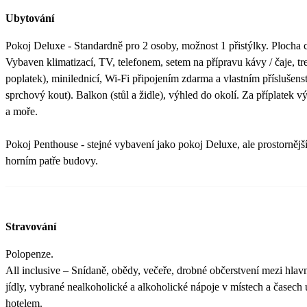
Ubytování
Pokoj Deluxe - Standardně pro 2 osoby, možnost 1 přistýlky. Plocha 
Vybaven klimatizací, TV, telefonem, setem na přípravu kávy / čaje, t
poplatek), minilednicí, Wi-Fi připojením zdarma a vlastním příslušen
sprchový kout). Balkon (stůl a židle), výhled do okolí. Za příplatek v
a moře.
Pokoj Penthouse - stejné vybavení jako pokoj Deluxe, ale prostornějš
horním patře budovy.
Stravování
Polopenze.
All inclusive – Snídaně, obědy, večeře, drobné občerstvení mezi hlav
jídly, vybrané nealkoholické a alkoholické nápoje v místech a časec
hotelem.