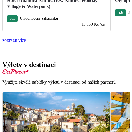
Hotel Atlantica Panthea (ex. Panthea Holiday
Olympic
Village & Waterpark)
5.6
3 
5.1
6 hodnocení zákazníků
13 159 Kč
/os.
zobrazit více
Výlety v destinaci
Využijte skvělé nabídky výletů v destinaci od našich partnerů