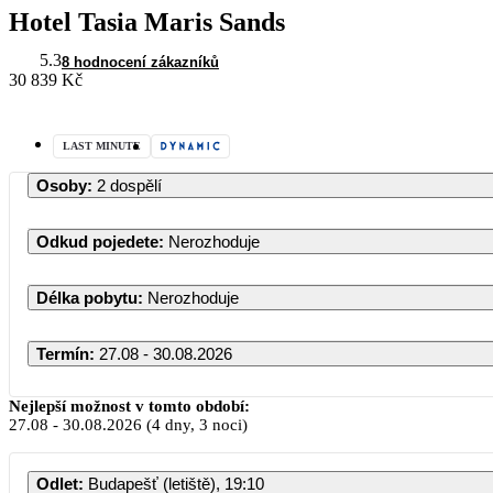
Hotel Tasia Maris Sands
5.3
8 hodnocení zákazníků
30 839 Kč
LAST MINUTE
Osoby
:
2 dospělí
Odkud pojedete
:
Nerozhoduje
Délka pobytu
:
Nerozhoduje
Termín
:
27.08 - 30.08.2026
Srpen 2026
Nejlepší možnost v tomto období:
27.08
-
30.08.2026
(4 dny, 3 noci)
PO
ÚT
ST
ČT
PÁ
SO
N
Odlet
:
Budapešť (letiště), 19:10