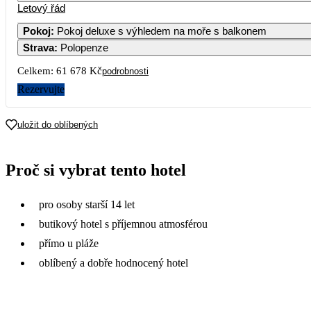
Letový řád
1
Pokoj
:
Pokoj deluxe s výhledem na moře s balkonem
Strava
:
Polopenze
3
4
5
6
7
8
Celkem:
61 678 Kč
podrobnosti
10
11
12
13
14
15
1
Rezervujte
39 829
34 529
33 809
17
18
19
20
21
22
2
uložit do oblíbených
24
25
26
27
28
29
3
Proč si vybrat tento hotel
31 249
30 839
27 799
25 029
26 
31
pro osoby starší 14 let
23 519
butikový hotel s příjemnou atmosférou
přímo u pláže
oblíbený a dobře hodnocený hotel