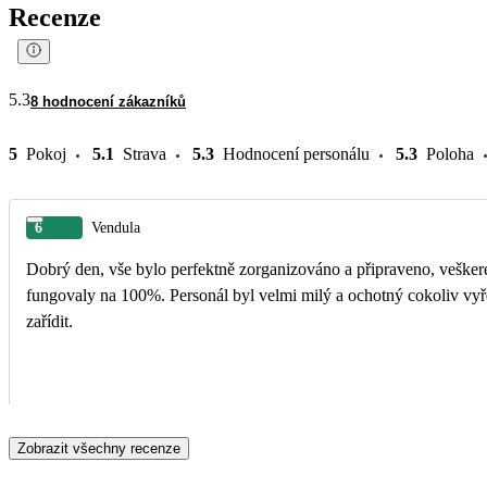
Recenze
5.3
8 hodnocení zákazníků
5
Pokoj
5.1
Strava
5.3
Hodnocení personálu
5.3
Poloha
6
Vendula
Dobrý den, vše bylo perfektně zorganizováno a připraveno, vešker
fungovaly na 100%. Personál byl velmi milý a ochotný cokoliv vyře
zařídit.
Zobrazit všechny recenze