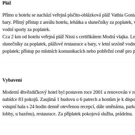
Pláž
Přímo u hotelu se nachází veřejná písčito-oblázková pláž Vathia Goni
bary. Přímý přístup z areálu hotelu, lehátka a slunečníky za poplatek, 
vodní sporty za poplatek.
Cca 2 km od hotelu veřejná pláž Nissi s certifikátem Modrá vlajka. L
slunečníky za poplatek, plážové restaurace a bary, v letní sezóně vodn
poplatek; přístup po místních komunikacích nebo pobřežní cestě pro p
Vybavení
Moderní 4hvězdičkový hotel byl postaven roce 2001 a renovován v r
nabídce 83 pokojů. Zaujímá 1 budovu o 6 patrech a hostům je k dispo
vstupní hala s 24 hodin denně otevřenou recepcí, dále směnárna, parko
lobby, u bazénu), restaurace. Za příplatek pokojová služba, prádelna.