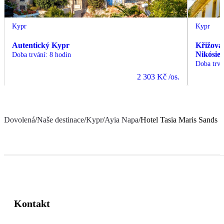
Kypr
Kypr
Autentický Kypr
Křižovat
Nikósie 
Doba trvání
:
8 hodin
Doba trvá
2 303 Kč
/os.
Dovolená
/
Naše destinace
/
Kypr
/
Ayia Napa
/
Hotel Tasia Maris Sands
Kontakt