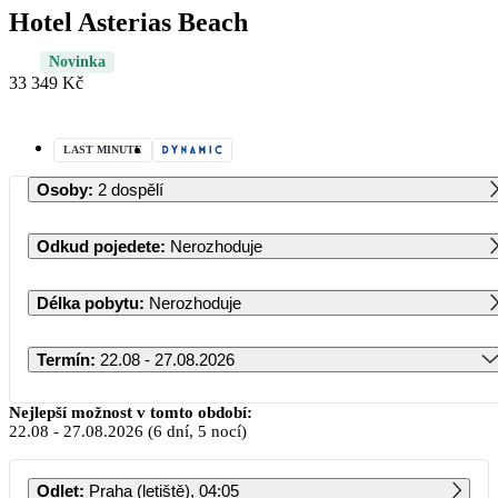
Hotel Asterias Beach
Novinka
33 349 Kč
LAST MINUTE
Osoby
:
2 dospělí
Odkud pojedete
:
Nerozhoduje
Délka pobytu
:
Nerozhoduje
Termín
:
22.08 - 27.08.2026
Srpen 2026
Nejlepší možnost v tomto období:
22.08
-
27.08.2026
(6 dní, 5 nocí)
PO
ÚT
ST
ČT
PÁ
SO
NE
Odlet
:
Praha (letiště), 04:05