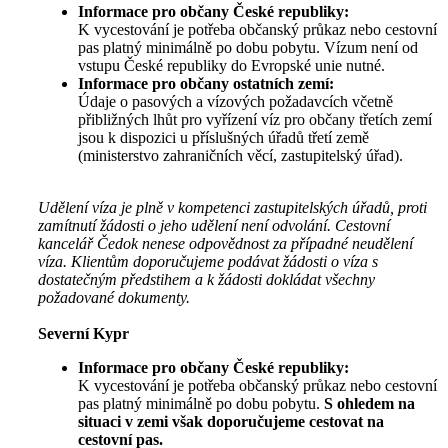
Informace pro občany České republiky:
K vycestování je potřeba občanský průkaz nebo cestovní
pas platný minimálně po dobu pobytu. Vízum není od
vstupu České republiky do Evropské unie nutné.
Informace pro občany ostatních zemí:
Údaje o pasových a vízových požadavcích včetně
přibližných lhůt pro vyřízení víz pro občany třetích zemí
jsou k dispozici u příslušných úřadů třetí země
(ministerstvo zahraničních věcí, zastupitelský úřad).
Udělení víza je plně v kompetenci zastupitelských úřadů, proti
zamítnutí žádosti o jeho udělení není odvolání. Cestovní
kancelář Čedok nenese odpovědnost za případné neudělení
víza. Klientům doporučujeme podávat žádosti o víza s
dostatečným předstihem a k žádosti dokládat všechny
požadované dokumenty.
Severní Kypr
Informace pro občany České republiky:
K vycestování je potřeba občanský průkaz nebo cestovní
pas platný minimálně po dobu pobytu.
S ohledem na
situaci v zemi však doporučujeme cestovat na
cestovní pas.