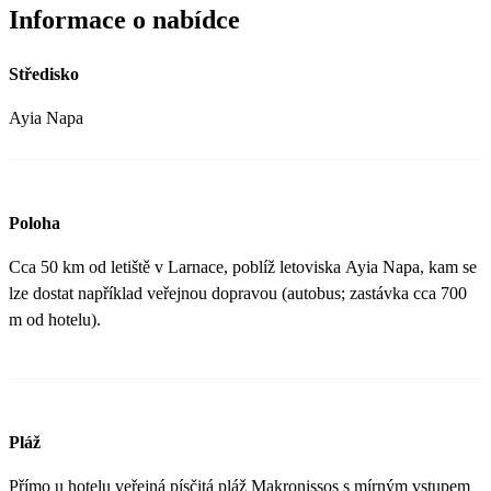
Informace o nabídce
Středisko
Ayia Napa
Poloha
Cca 50 km od letiště v Larnace, poblíž letoviska Ayia Napa, kam se
lze dostat například veřejnou dopravou (autobus; zastávka cca 700
m od hotelu).
Pláž
Přímo u hotelu veřejná písčitá pláž Makronissos s mírným vstupem