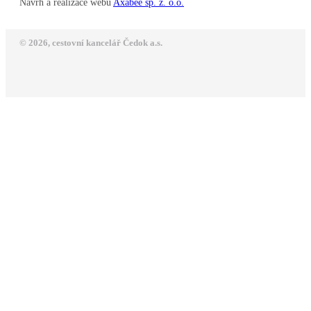
Návrh a realizace webu
Axabee sp. z. o.o.
© 2026, cestovní kancelář Čedok a.s.