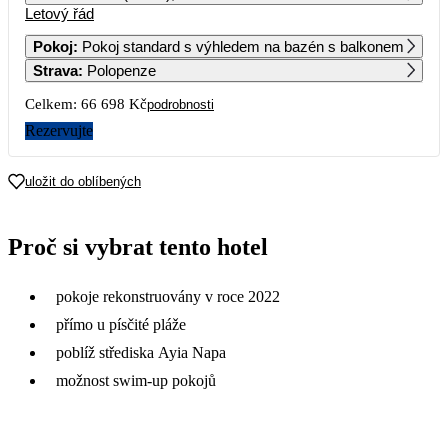
Letový řád
1
2
Pokoj
:
Pokoj standard s výhledem na bazén s balkonem
Strava
:
Polopenze
3
4
5
6
7
8
9
Celkem:
66 698 Kč
podrobnosti
10
11
12
13
14
15
16
Rezervujte
17
18
19
20
21
22
23
uložit do oblíbených
33 349
40 769
24
25
26
27
28
29
30
Proč si vybrat tento hotel
33 749
36 759
30 469
33 349
26 929
33 129
31
pokoje rekonstruovány v roce 2022
24 919
přímo u písčité pláže
poblíž střediska Ayia Napa
možnost swim-up pokojů