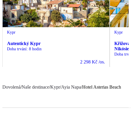
Kypr
Kypr
Autentický Kypr
Křižovat
Nikósie 
Doba trvání
:
8 hodin
Doba trvá
2 298 Kč
/os.
Dovolená
/
Naše destinace
/
Kypr
/
Ayia Napa
/
Hotel Asterias Beach