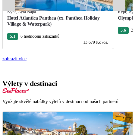
Kypr
,
Ayia Napa
Kypr
,
Ayi
Hotel Atlantica Panthea (ex. Panthea Holiday
Olympic
Village & Waterpark)
5.6
3 
5.1
6 hodnocení zákazníků
13 679 Kč
/os.
zobrazit více
Výlety v destinaci
Využijte skvělé nabídky výletů v destinaci od našich partnerů