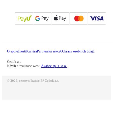
O společnosti
Kariéra
Partnerská sekce
Ochrana osobních údajů
Čedok a.s
Návrh a realizace webu
Axabee sp. z. o.o.
© 2026, cestovní kancelář Čedok a.s.