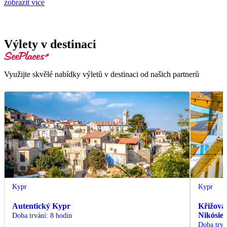
zobrazit více
Výlety v destinaci
Využijte skvělé nabídky výletů v destinaci od našich partnerů
Kypr
Kypr
Autentický Kypr
Křižovat
Nikósie 
Doba trvání
:
8 hodin
Doba trvá