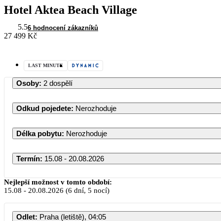
Hotel Aktea Beach Village
5.5
6 hodnocení zákazníků
27 499 Kč
LAST MINUTE
Osoby
:
2 dospělí
Odkud pojedete
:
Nerozhoduje
Délka pobytu
:
Nerozhoduje
Termín
:
15.08 - 20.08.2026
Srpen 2026
Nejlepší možnost v tomto období:
15.08
-
20.08.2026
(6 dní, 5 nocí)
PO
ÚT
ST
ČT
PÁ
SO
Odlet
:
Praha (letiště), 04:05