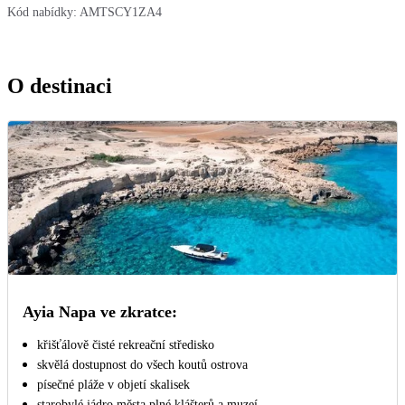
Kód nabídky:
AMTSCY1ZA4
O destinaci
Ayia Napa ve zkratce:
křišťálově čisté rekreační středisko
skvělá dostupnost do všech koutů ostrova
písečné pláže v objetí skalisek
starobylé jádro města plné klášterů a muzeí