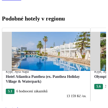
Podobné hotely v regionu
Kypr
,
Ayia Napa
Kypr
,
Ayi
Hotel Atlantica Panthea (ex. Panthea Holiday
Olympic
Village & Waterpark)
5.6
3 
5.1
6 hodnocení zákazníků
13 159 Kč
/os.