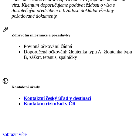
víza. Klientům doporučujeme podávat žádosti o víza s
dostatečným předstihem a k žádosti dokládat všechny
požadované dokumenty.
Zdravotní informace a požadavky
Povinná očkování: žádná
Doporučená očkování: žloutenka typu A, žloutenka typu
B, záškrt, tetanus, spalničky
Kontaktní úřady
Kontaktní český úřad v destinaci
Kontaktní cizí úřad v ČR
zobrazit více