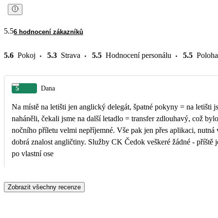
5.5
6 hodnocení zákazníků
5.6
Pokoj
5.3
Strava
5.5
Hodnocení personálu
5.5
Poloha
5
Dana
Na místě na letišti jen anglický delegát, špatné pokyny = na letišti 
naháněli, čekali jsme na další letadlo = transfer zdlouhavý, což byl
nočního příletu velmi nepříjemné. Vše pak jen přes aplikaci, nutná
dobrá znalost angličtiny. Služby CK Čedok veškeré žádné - příště jedině
po vlastní ose
Zobrazit všechny recenze