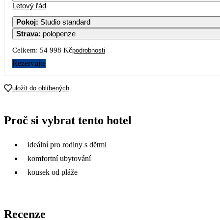
Letový řád
1
Pokoj
:
Studio standard
Strava
:
polopenze
3
4
5
6
7
8
Celkem:
54 998 Kč
podrobnosti
10
11
12
13
14
15
Rezervujte
27 499
32
17
18
19
20
21
22
uložit do oblíbených
24 679
30 059
22 889
25 799
19 939
27 249
31
24
25
26
27
28
29
Proč si vybrat tento hotel
27 399
28 989
23 989
19 519
20 549
26 849
31
31
ideální pro rodiny s dětmi
18 399
komfortní ubytování
kousek od pláže
Recenze