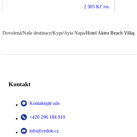
2 305 Kč
/os.
Dovolená
/
Naše destinace
/
Kypr
/
Ayia Napa
/
Hotel Aktea Beach Villag
Kontakt
Kontaktujte nás
+420 296 184 910
info@cedok.cz