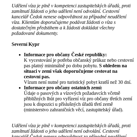
Udělení víza je plně v kompetenci zastupitelských úřadů, proti
zamítnutí žádosti o jeho udělení není odvolání. Cestovní
kancelář Čedok nenese odpovědnost za případné neudělení
víza. Klientům doporučujeme podávat žádosti o víza s
dostatečným předstihem a k žádosti dokládat všechny
požadované dokumenty.
Severní Kypr
Informace pro občany České republiky:
K vycestování je potřeba občanský průkaz nebo cestovní
pas platný minimálně po dobu pobytu.
S ohledem na
situaci v zemi však doporučujeme cestovat na
cestovní pas.
Vízum není nutné pro turistický pobyt kratší než 30 dní.
Informace pro občany ostatních zemí:
Údaje o pasových a vízových požadavcích včetně
přibližných lhůt pro vyřízení víz pro občany třetích zemí
jsou k dispozici u příslušných úřadů třetí země
(ministerstvo zahraničních věcí, zastupitelský úřad).
Udělení víza je plně v kompetenci zastupitelských úřadů, proti
zamítnutí žádosti o jeho udělení není odvolání. Cestovní
kancelář Čedok nenese odpovědnost za případné neudělení