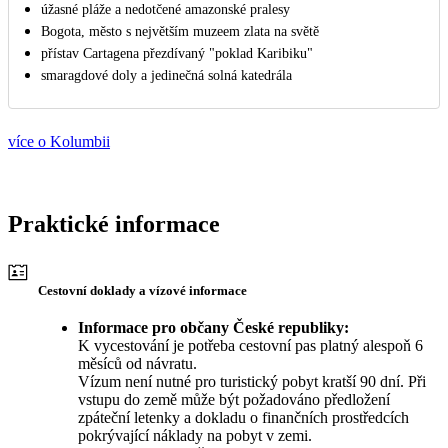
úžasné pláže a nedotčené amazonské pralesy
Bogota, město s největším muzeem zlata na světě
přístav Cartagena přezdívaný "poklad Karibiku"
smaragdové doly a jedinečná solná katedrála
více o Kolumbii
Praktické informace
Cestovní doklady a vízové informace
Informace pro občany České republiky:
K vycestování je potřeba cestovní pas platný alespoň 6
měsíců od návratu.
Vízum není nutné pro turistický pobyt kratší 90 dní. Při
vstupu do země může být požadováno předložení
zpáteční letenky a dokladu o finančních prostředcích
pokrývající náklady na pobyt v zemi.