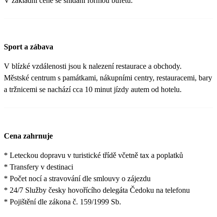
V základní ceně se snídaní formou bufetu.
Sport a zábava
V blízké vzdálenosti jsou k nalezení restaurace a obchody.
Městské centrum s památkami, nákupními centry, restauracemi, bary
a tržnicemi se nachází cca 10 minut jízdy autem od hotelu.
Cena zahrnuje
* Leteckou dopravu v turistické třídě včetně tax a poplatků
* Transfery v destinaci
* Počet nocí a stravování dle smlouvy o zájezdu
* 24/7 Služby česky hovořícího delegáta Čedoku na telefonu
* Pojištění dle zákona č. 159/1999 Sb.