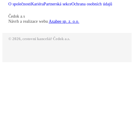
O společnosti
Kariéra
Partnerská sekce
Ochrana osobních údajů
Čedok a.s
Návrh a realizace webu
Axabee sp. z. o.o.
© 2026, cestovní kancelář Čedok a.s.