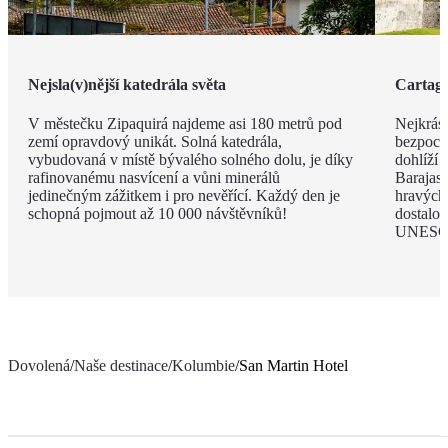
Nejsla(v)nější katedrála světa
Cartag
V městečku Zipaquirá najdeme asi 180 metrů pod
Nejkrás
zemí opravdový unikát. Solná katedrála,
bezpochy
vybudovaná v místě bývalého solného dolu, je díky
dohlíží
rafinovanému nasvícení a vůni minerálů
Barajas.
jedinečným zážitkem i pro nevěřící. Každý den je
hravých 
schopná pojmout až 10 000 návštěvníků!
dostalo 
UNESC
Dovolená
/
Naše destinace
/
Kolumbie
/
San Martin Hotel