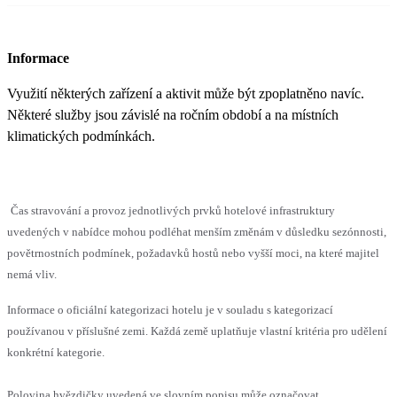
Informace
Využití některých zařízení a aktivit může být zpoplatněno navíc.
Některé služby jsou závislé na ročním období a na místních
klimatických podmínkách.
Čas stravování a provoz jednotlivých prvků hotelové infrastruktury
uvedených v nabídce mohou podléhat menším změnám v důsledku sezónnosti,
povětrnostních podmínek, požadavků hostů nebo vyšší moci, na které majitel
nemá vliv.
Informace o oficiální kategorizaci hotelu je v souladu s kategorizací
používanou v příslušné zemi. Každá země uplatňuje vlastní kritéria pro udělení
konkrétní kategorie.
Polovina hvězdičky uvedená ve slovním popisu může označovat