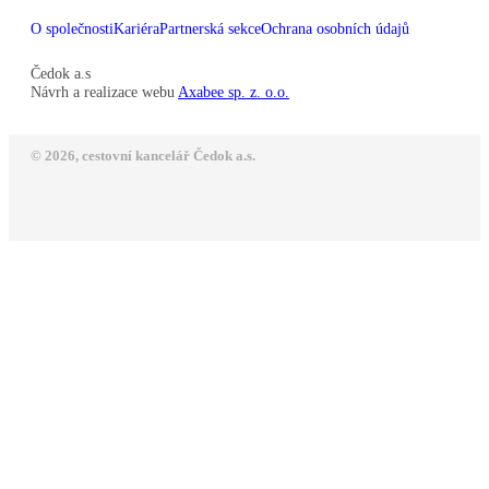
O společnosti
Kariéra
Partnerská sekce
Ochrana osobních údajů
Čedok a.s
Návrh a realizace webu
Axabee sp. z. o.o.
© 2026, cestovní kancelář Čedok a.s.