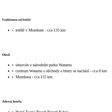
Vzdálenost od letiště
•
letiště v Mombase - cca 135 km
Okolí
•
situován v národním parku Watamu
•
centrum Watamu s obchody a bistry se nachází - cca 8 km
•
Mombasa - cca 115 km
Adresa hotelu
•
Hotel Twiga Beach Resort & Spa