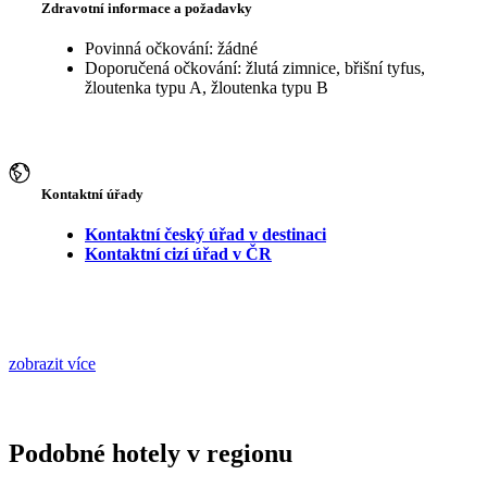
Zdravotní informace a požadavky
Povinná očkování: žádné
Doporučená očkování: žlutá zimnice, břišní tyfus,
žloutenka typu A, žloutenka typu B
Kontaktní úřady
Kontaktní český úřad v destinaci
Kontaktní cizí úřad v ČR
zobrazit více
Podobné hotely v regionu