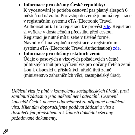
Informace pro občany České republiky:
K vycestování je potřeba cestovní pas platný alespoň 6
měsíců od návratu. Pro vstup do země je nutná registrace
v registračním systému eTA (Electronic Travel
Authorisation). Tuto registraci lze provést
zde
. Registraci
si vyřiďte v dostatečném předstihu před cestou.
Registraci je nutné mít u sebe v tištěné formě.
Návod v ČJ na vyplnění registrace v registračním
systému eTA (Electronic Travel Authorisation)
zde
.
Informace pro občany ostatních zemí:
Údaje o pasových a vízových požadavcích včetně
přibližných lhůt pro vyřízení víz pro občany třetích zemí
jsou k dispozici u příslušných úřadů třetí země
(ministerstvo zahraničních věcí, zastupitelský úřad).
Udělení víza je plně v kompetenci zastupitelských úřadů, proti
zamítnutí žádosti o jeho udělení není odvolání. Cestovní
kancelář Čedok nenese odpovědnost za případné neudělení
víza. Klientům doporučujeme podávat žádosti o víza s
dostatečným předstihem a k žádosti dokládat všechny
požadované dokumenty.