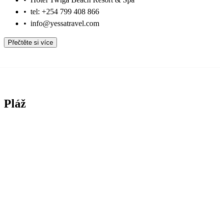
•
tel: +254 799 408 866
•
info@yessatravel.com
Přečtěte si více
Pláž