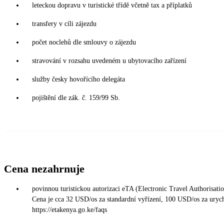
leteckou dopravu v turistické třídě včetně tax a příplatků
transfery v cíli zájezdu
počet noclehů dle smlouvy o zájezdu
stravování v rozsahu uvedeném u ubytovacího zařízení
služby česky hovořícího delegáta
pojištění dle zák. č. 159/99 Sb.
Cena nezahrnuje
povinnou turistickou autorizaci eTA (Electronic Travel Authorisati
Cena je cca 32 USD/os za standardní vyřízení, 100 USD/os za urychl
https://etakenya.go.ke/faqs