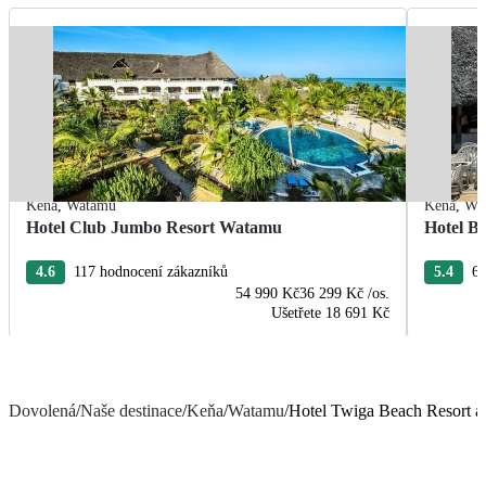
Keňa
,
Watamu
Keňa
,
Wa
Hotel Club Jumbo Resort Watamu
Hotel Bl
4.6
117 hodnocení zákazníků
5.4
62
54 990 Kč
36 299 Kč
/os.
Ušetřete
18 691 Kč
Dovolená
/
Naše destinace
/
Keňa
/
Watamu
/
Hotel Twiga Beach Resort 