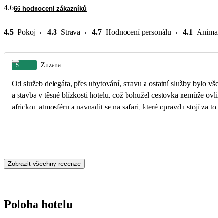
4.6
66 hodnocení zákazníků
4.5
Pokoj
4.8
Strava
4.7
Hodnocení personálu
4.1
Anima
5
Zuzana
Od služeb delegáta, přes ubytování, stravu a ostatní služby bylo vš
a stavba v těsné blízkosti hotelu, což bohužel cestovka nemůže ovlivnit. A cesta z letiště v Evropě běžně trvající cca 1,5hodiny trvá 3,5hodiny. Ale cestou už 
africkou atmosféru a navnadit se na safari, které opravdu stojí za to.
Zobrazit všechny recenze
Poloha hotelu