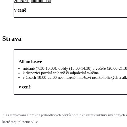
zobrazit podrobnosti
v ceně
Strava
All inclusive
snídaně (7:30-10:00), obědy (13:00-14:30) a večeře (20:00-21:30
k dispozici pozdní snídaně či odpolední svačina
v časech 10:00-22:00 neomezené množství nealkoholických a alko
v ceně
Čas stravování a provoz jednotlivých prvků hotelové infrastruktury uvedenýc
které majitel nemá vliv.