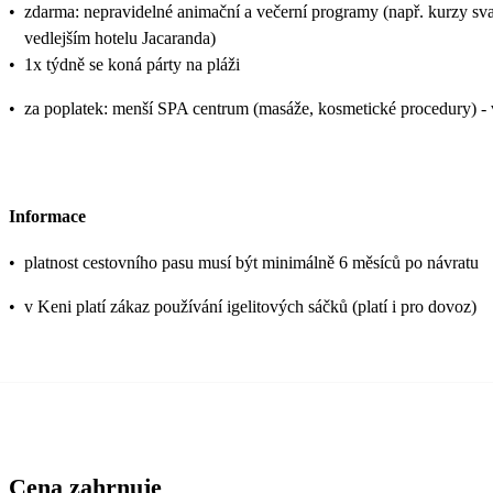
•
zdarma: nepravidelné animační a večerní programy (např. kurzy svahilš
vedlejším hotelu Jacaranda)
•
1x týdně se koná párty na pláži
•
za poplatek: menší SPA centrum (masáže, kosmetické procedury) - ve
Informace
•
platnost cestovního pasu musí být minimálně 6 měsíců po návratu
•
v Keni platí zákaz používání igelitových sáčků (platí i pro dovoz)
Cena zahrnuje