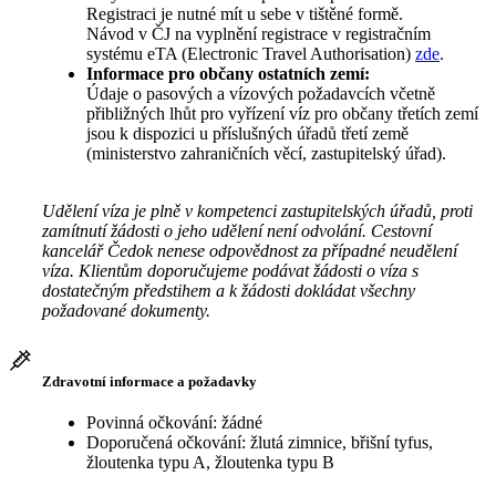
Registraci je nutné mít u sebe v tištěné formě.
Návod v ČJ na vyplnění registrace v registračním
systému eTA (Electronic Travel Authorisation)
zde
.
Informace pro občany ostatních zemí:
Údaje o pasových a vízových požadavcích včetně
přibližných lhůt pro vyřízení víz pro občany třetích zemí
jsou k dispozici u příslušných úřadů třetí země
(ministerstvo zahraničních věcí, zastupitelský úřad).
Udělení víza je plně v kompetenci zastupitelských úřadů, proti
zamítnutí žádosti o jeho udělení není odvolání. Cestovní
kancelář Čedok nenese odpovědnost za případné neudělení
víza. Klientům doporučujeme podávat žádosti o víza s
dostatečným předstihem a k žádosti dokládat všechny
požadované dokumenty.
Zdravotní informace a požadavky
Povinná očkování: žádné
Doporučená očkování: žlutá zimnice, břišní tyfus,
žloutenka typu A, žloutenka typu B