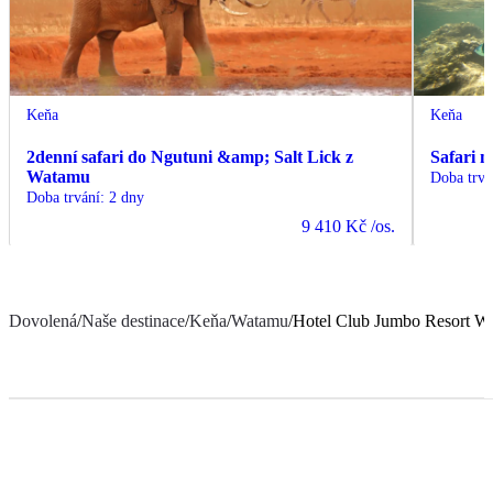
Keňa
Keňa
2denní safari do Ngutuni &amp; Salt Lick z
Safari 
Watamu
Doba trvá
Doba trvání
:
2 dny
9 410 Kč
/os.
Dovolená
/
Naše destinace
/
Keňa
/
Watamu
/
Hotel Club Jumbo Resort W