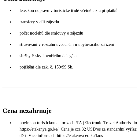
leteckou dopravu v turistické třídě včetně tax a příplatků
transfery v cíli zájezdu
počet noclehů dle smlouvy o zájezdu
stravování v rozsahu uvedeném u ubytovacího zařízení
služby česky hovořícího delegáta
pojištění dle zák. č. 159/99 Sb.
Cena nezahrnuje
povinnou turistickou autorizaci eTA (Electronic Travel Authorisati
https://etakenya.go.ke/. Cena je cca 32 USD/os za standardní vyříze
dětí. Více informací: https://etakenya.go.ke/faqs