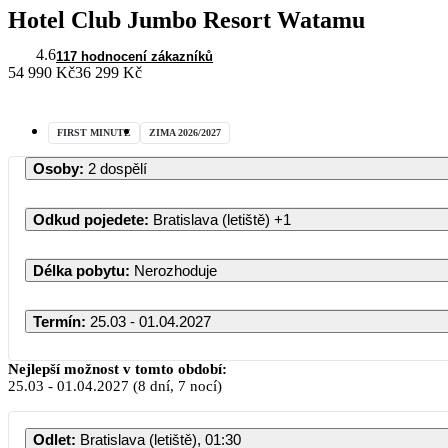
Hotel Club Jumbo Resort Watamu
4.6
117 hodnocení zákazníků
54 990 Kč
36 299 Kč
FIRST MINUTE
ZIMA 2026/2027
Osoby
:
2 dospělí
Odkud pojedete
:
Bratislava (letiště)
+1
Délka pobytu
:
Nerozhoduje
Termín
:
25.03 - 01.04.2027
Nejlepší možnost v tomto období:
25.03
-
01.04.2027
(8 dní, 7 nocí)
Odlet
:
Bratislava (letiště), 01:30