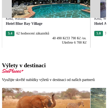
Keňa
,
Watamu
Keňa
,
Wa
Hotel Blue Bay Village
Hotel A
5.4
62 hodnocení zákazníků
5.0
74
40 490 Kč
33 790 Kč
/os.
Ušetřete
6 700 Kč
Výlety v destinaci
Využijte skvělé nabídky výletů v destinaci od našich partnerů