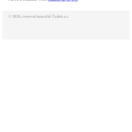
© 2026, cestovní kancelář Čedok a.s.