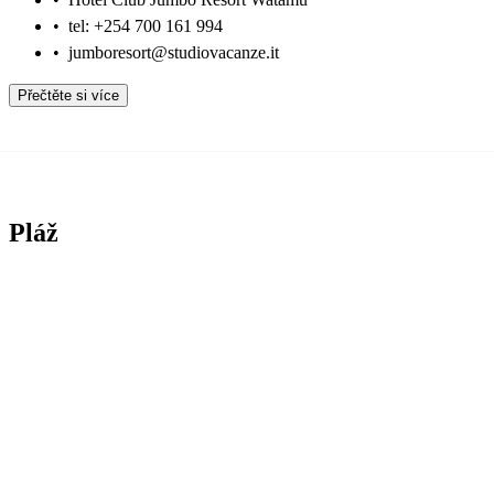
•
tel: +254 700 161 994
•
jumboresort@studiovacanze.it
Přečtěte si více
Pláž