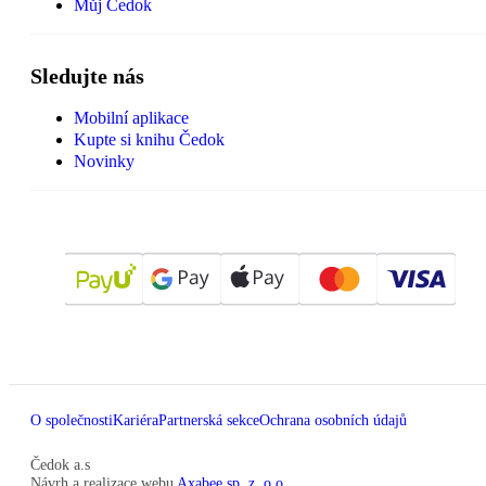
Můj Čedok
Sledujte nás
Mobilní aplikace
Kupte si knihu Čedok
Novinky
O společnosti
Kariéra
Partnerská sekce
Ochrana osobních údajů
Čedok a.s
Návrh a realizace webu
Axabee sp. z. o.o.