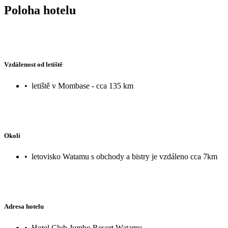
Poloha hotelu
Vzdálenost od letiště
•
letiště v Mombase - cca 135 km
Okolí
•
letovisko Watamu s obchody a bistry je vzdáleno cca 7km
Adresa hotelu
•
Hotel Club Jumbo Resort Watamu