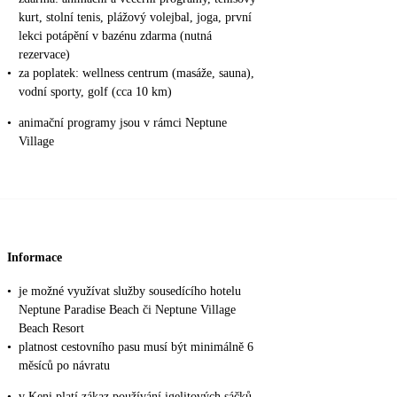
kurt, stolní tenis, plážový volejbal, joga, první
lekci potápění v bazénu zdarma (nutná
rezervace)
•
za poplatek: wellness centrum (masáže, sauna),
vodní sporty, golf (cca 10 km)
•
animační programy jsou v rámci Neptune
Village
Informace
•
je možné využívat služby sousedícího hotelu
Neptune Paradise Beach či Neptune Village
Beach Resort
•
platnost cestovního pasu musí být minimálně 6
měsíců po návratu
•
v Keni platí zákaz používání igelitových sáčků