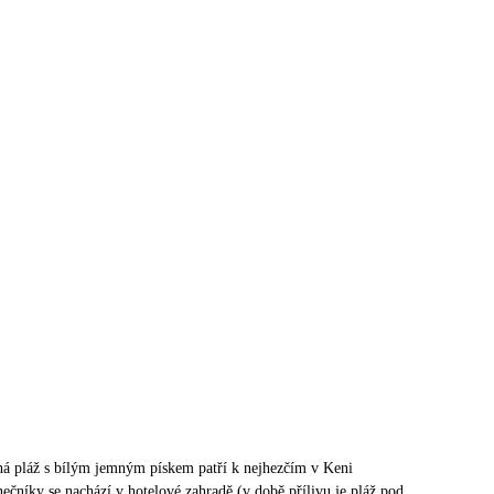
ná pláž s bílým jemným pískem patří k nejhezčím v Keni
nečníky se nachází v hotelové zahradě (v době přílivu je pláž pod