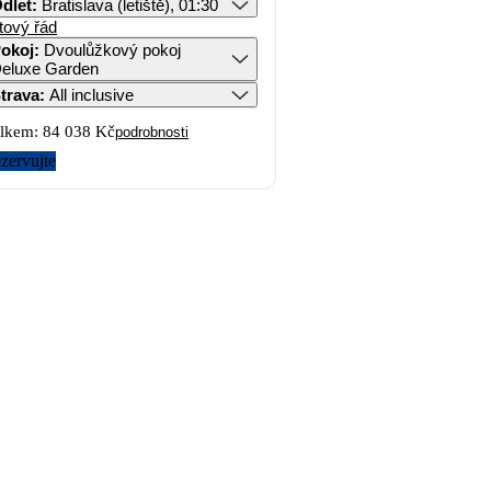
dlet
:
Bratislava (letiště), 01:30
tový řád
okoj
:
Dvoulůžkový pokoj
eluxe Garden
trava
:
All inclusive
lkem:
84 038 Kč
podrobnosti
zervujte