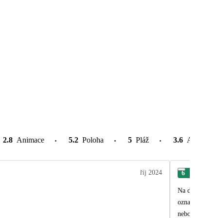
2.8
Animace
5.2
Poloha
5
Pláž
3.6
Atrakce v
říj 2024
6
Jan
Na dovolenou j
označených odpovědí, měla dele
nebo vůbec. Al