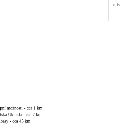
místních poměr
upní možnosti - cca 1 km
viska Ukunda - cca 7 km
asy - cca 45 km