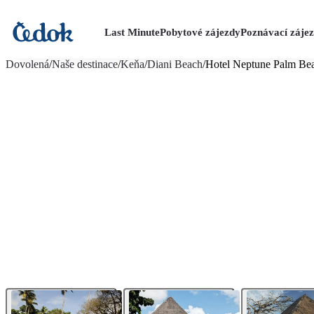
Last Minute
Pobytové zájezdy
Poznávací záje
více fotografií (14)
Dovolená
/
Naše destinace
/
Keňa
/
Diani Beach
/
Hotel Neptune Palm Bea