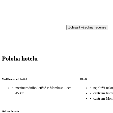
Zobrazit všechny recenze
Poloha hotelu
Vzdálenost od letiště
Okolí
•
mezinárodního letiště v Mombase - cca
•
nejbližší nák
45 km
•
centrum leto
•
centrum Momb
Adresa hotelu