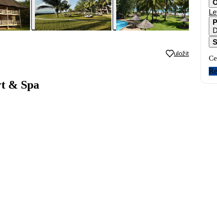
O
Le
P
D
S
uložit
Ce
Re
rt & Spa