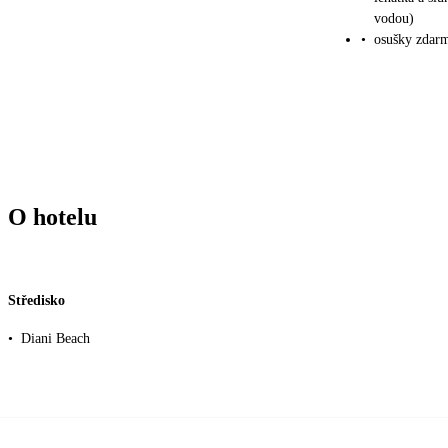
vodou)
•
osušky zdar
O hotelu
Středisko
•
Diani Beach