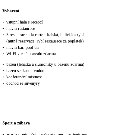
Vybavení
•
vstupní hala s recepcí
•
hlavní restaurace
•
3 restaurace a la carte - italská, indická a rybí
(nutná rezervace, rybí restaurace za poplatek)
•
hlavní bar, pool bar
•
Wi-Fi v celém areálu zdarma
•
bazén (lehátka a slunečníky u bazénu zdarma)
•
bazén se slanou vodou
•
konferenční místnost
•
obchod se suvenýry
Sport a zábava
•
zdarma: animační a večerní programy, tenisový