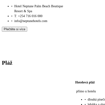
•
Hotel Neptune Palm Beach Boutique
Resort & Spa
•
T: +254 716 016 000
•
info@neptunehotels.com
Přečtěte si více
Pláž
Hotelová pláž
přímo u hotelu
•
dlouhá píseč
•
lehátka a slu