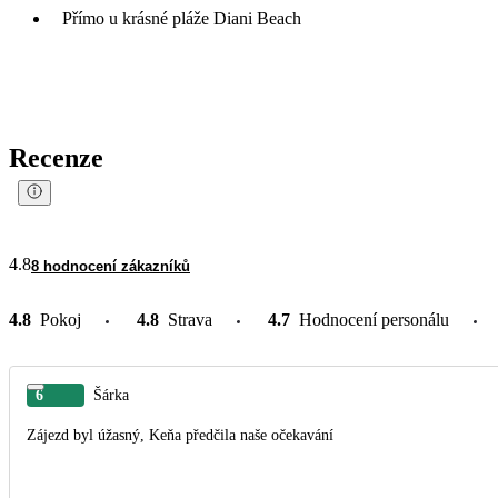
Přímo u krásné pláže Diani Beach
Recenze
4.8
8 hodnocení zákazníků
4.8
Pokoj
4.8
Strava
4.7
Hodnocení personálu
6
Šárka
Zájezd byl úžasný, Keňa předčila naše očekavání