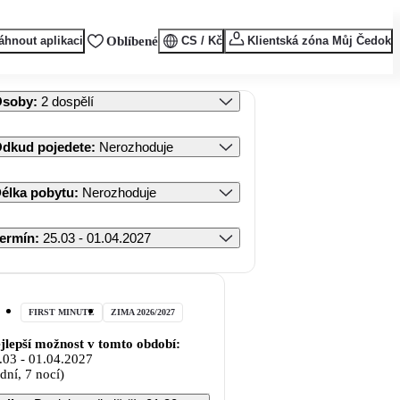
áhnout aplikaci
Oblíbené
CS / Kč
Klientská zóna Můj Čedok
Osoby
:
2 dospělí
dkud pojedete
:
Nerozhoduje
élka pobytu
:
Nerozhoduje
ermín
:
25.03 - 01.04.2027
FIRST MINUTE
ZIMA 2026/2027
jlepší možnost v tomto období:
.03
-
01.04.2027
 dní, 7 nocí)