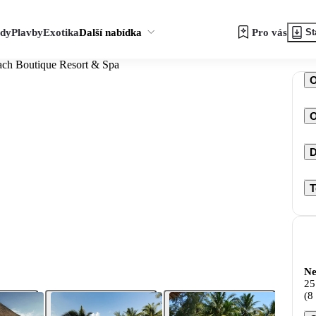
zdy
Plavby
Exotika
Další nabídka
Pro vás
St
ch Boutique Resort & Spa
O
D
T
Ne
25
(8