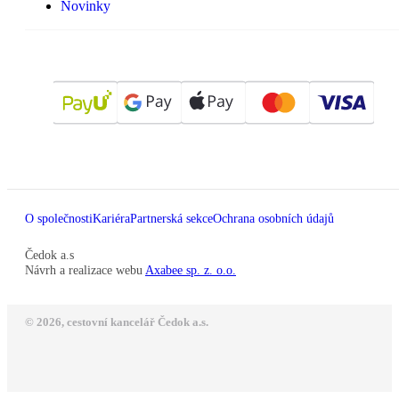
Novinky
O společnosti
Kariéra
Partnerská sekce
Ochrana osobních údajů
Čedok a.s
Návrh a realizace webu
Axabee sp. z. o.o.
© 2026, cestovní kancelář Čedok a.s.