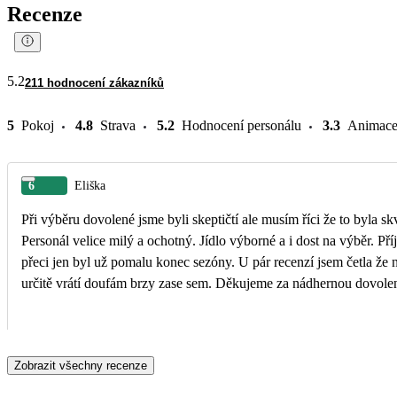
Recenze
5.2
211 hodnocení zákazníků
5
Pokoj
4.8
Strava
5.2
Hodnocení personálu
3.3
Animac
6
Eliška
Při výběru dovolené jsme byli skeptičtí ale musím říci že to byla skv
Personál velice milý a ochotný. Jídlo výborné a i dost na výběr. Př
přeci jen byl už pomalu konec sezóny. U pár recenzí jsem četla že n
určitě vrátí doufám brzy zase sem. Děkujeme za nádhernou dovole
Zobrazit všechny recenze