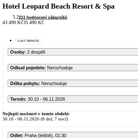
Hotel Leopard Beach Resort & Spa
5.2
211 hodnocení zákazníků
43 490 Kč
35 490 Kč
LAST MINUTE
Osoby
:
2 dospělí
Odkud pojedete
:
Nerozhoduje
Délka pobytu
:
Nerozhoduje
Termín
:
30.10 - 06.11.2026
Nejlepší možnost v tomto období:
30.10
-
06.11.2026
(8 dní, 7 nocí)
Odlet
:
Praha (letiště), 01:30