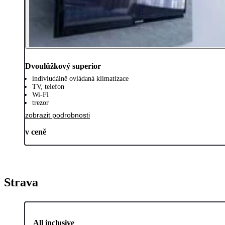
Dvoulůžkový superior
indiviudálně ovládaná klimatizace
TV, telefon
Wi-Fi
trezor
zobrazit podrobnosti
v ceně
Strava
All inclusive