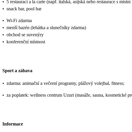
•
5 restaurací a la carte (např. italská, asijská nebo restaurace s místn
•
snack bar, pool bar
•
Wi-Fi zdarma
•
menší bazén (lehátka a slunečníky zdarma)
•
obchod se suvenýry
•
konferenční místnost
Sport a zábava
•
zdarma: animační a večerní programy, plážový volejbal, fitness;
•
za poplatek: wellness centrum Uzuri (masáže, sauna, kosmetické pro
Informace