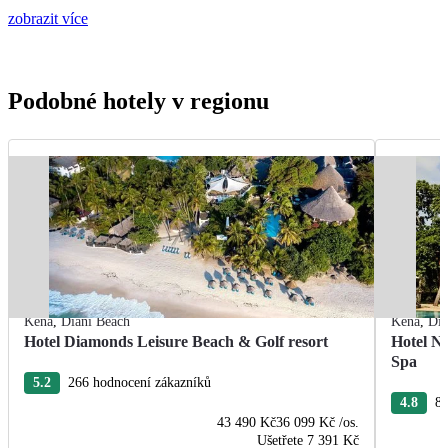
zobrazit více
Podobné hotely v regionu
Keňa
,
Diani Beach
Keňa
,
Dia
Hotel Diamonds Leisure Beach & Golf resort
Hotel N
Spa
5.2
266 hodnocení zákazníků
4.8
8 
43 490 Kč
36 099 Kč
/os.
Ušetřete
7 391 Kč