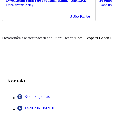
Dvoudenní safari do Ngutuni &amp; Salt Lick
Prohlíd
Doba trvání
:
2 dny
Doba trvá
8 365 Kč
/os.
Dovolená
/
Naše destinace
/
Keňa
/
Diani Beach
/
Hotel Leopard Beach Re
Kontakt
Kontaktujte nás
+420 296 184 910