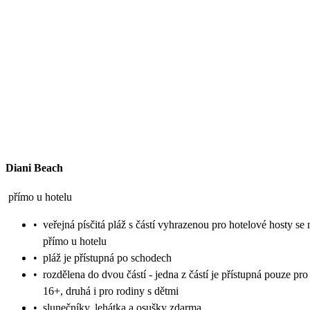
Diani Beach
přímo u hotelu
•
veřejná písčitá pláž s částí vyhrazenou pro hotelové hosty se
přímo u hotelu
•
pláž je přístupná po schodech
•
rozdělena do dvou částí - jedna z částí je přístupná pouze pro
16+, druhá i pro rodiny s dětmi
•
slunečníky, lehátka a osušky zdarma