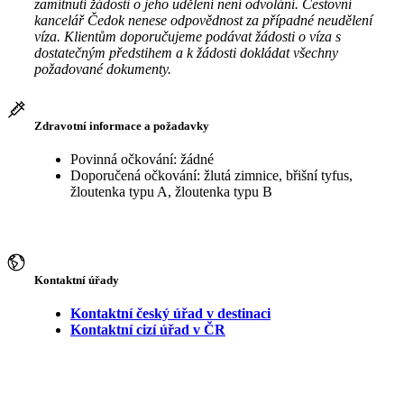
zamítnutí žádosti o jeho udělení není odvolání. Cestovní
kancelář Čedok nenese odpovědnost za případné neudělení
víza. Klientům doporučujeme podávat žádosti o víza s
dostatečným předstihem a k žádosti dokládat všechny
požadované dokumenty.
Zdravotní informace a požadavky
Povinná očkování: žádné
Doporučená očkování: žlutá zimnice, břišní tyfus,
žloutenka typu A, žloutenka typu B
Kontaktní úřady
Kontaktní český úřad v destinaci
Kontaktní cizí úřad v ČR