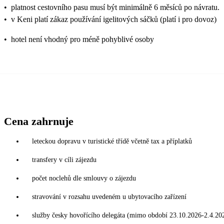
•
platnost cestovního pasu musí být minimálně 6 měsíců po návratu.
•
v Keni platí zákaz používání igelitových sáčků (platí i pro dovoz)
•
hotel není vhodný pro méně pohyblivé osoby
Cena zahrnuje
leteckou dopravu v turistické třídě včetně tax a příplatků
transfery v cíli zájezdu
počet noclehů dle smlouvy o zájezdu
stravování v rozsahu uvedeném u ubytovacího zařízení
služby česky hovořícího delegáta (mimo období 23.10.2026-2.4.202