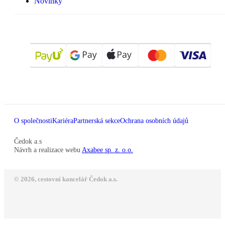
Novinky
O společnosti
Kariéra
Partnerská sekce
Ochrana osobních údajů
Čedok a.s
Návrh a realizace webu
Axabee sp. z. o.o.
© 2026, cestovní kancelář Čedok a.s.