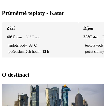
Průměrné teploty - Katar
Září
Říjen
40
°C
31
°C
35
°C
2
den
noc
den
teplota vody
33°C
teplota vody
počet slunných hodin
12 h
počet slunnýc
O destinaci