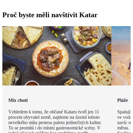
Proč byste měli navštívit Katar
Mix chutí
Pláže
Vzhledem k tomu, že občané Kataru tvoří jen 11
Spalujíc
procent obyvatel země, najdeme na území tohoto
ve vodá
nevelkého státu pestrou paletu jedinečných kultur.
navíc ne
To se promítá i do místní gastronomické scény. V
města. 