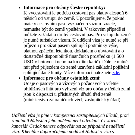
Informace pro občany České republiky:
K vycestování je potřeba cestovní pas platný alespoň 6
měsíců od vstupu do země. Upozorňujeme, že pokud
máte v cestovním pase vyznačeno vízum Izraele,
nemusíte být do země vpuštěni. V takovém případě si
můžete zažádat o druhý cestovní pas. Pro vstup do země
je nutné turistické vízum. K udělení víza je nutné se při
příjezdu prokázat pasem splňující podmínky výše,
platnou zpáteční letenkou, dokladem o ubytování a o
dostatečné disponibilitě finančních prostředku (1 500
USD v hotovosti nebo na kreditní kartě). Dále je nutné
mít před příjezdem do země uzavřené základní pojištění
splňující dané limity. Více informací naleznete
zde.
Informace pro občany ostatních zemí:
Údaje o pasových a vízových požadavcích včetně
přibližných lhůt pro vyřízení víz pro občany třetích zemí
jsou k dispozici u příslušných úřadů třetí země
(ministerstvo zahraničních věcí, zastupitelský úřad).
Udělení víza je plně v kompetenci zastupitelských úřadů, proti
zamítnutí žádosti o jeho udělení není odvolání. Cestovní
kancelář Čedok nenese odpovědnost za případné neudělení
víza. Klientům doporučujeme podávat žádosti o víza s