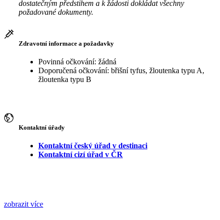
dostatečným předstihem a k žádosti dokládat všechny
požadované dokumenty.
Zdravotní informace a požadavky
Povinná očkování: žádná
Doporučená očkování: břišní tyfus, žloutenka typu A,
žloutenka typu B
Kontaktní úřady
Kontaktní český úřad v destinaci
Kontaktní cizí úřad v ČR
zobrazit více