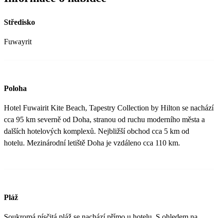
Středisko
Fuwayrit
Poloha
Hotel Fuwairit Kite Beach, Tapestry Collection by Hilton se nachází
cca 95 km severně od Doha, stranou od ruchu moderního města a
dalších hotelových komplexů. Nejbližší obchod cca 5 km od
hotelu. Mezinárodní letiště Doha je vzdáleno cca 110 km.
Pláž
Soukromá písčitá pláž se nachází přímo u hotelu. S ohledem na