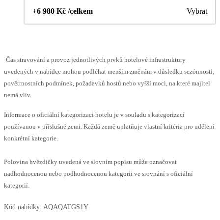
+6 980 Kč /celkem
Vybrat
Čas stravování a provoz jednotlivých prvků hotelové infrastruktury
uvedených v nabídce mohou podléhat menším změnám v důsledku sezónnosti,
povětrnostních podmínek, požadavků hostů nebo vyšší moci, na které majitel
nemá vliv.
Informace o oficiální kategorizaci hotelu je v souladu s kategorizací
používanou v příslušné zemi. Každá země uplatňuje vlastní kritéria pro udělení
konkrétní kategorie.
Polovina hvězdičky uvedená ve slovním popisu může označovat
nadhodnocenou nebo podhodnocenou kategorii ve srovnání s oficiální
kategorií.
Kód nabídky:
AQAQATGS1Y