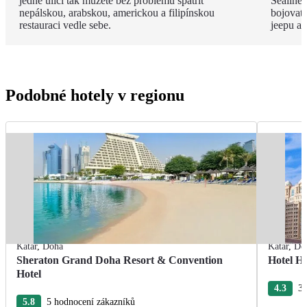
jedné ulici tak můžete bez problému spatřit
Sealine
nepálskou, arabskou, americkou a filipínskou
bojovat 
restauraci vedle sebe.
jeepu a 
Podobné hotely v regionu
Katar
,
Doha
Katar
,
Do
Sheraton Grand Doha Resort & Convention
Hotel H
Hotel
4.3
3 
5.8
5 hodnocení zákazníků