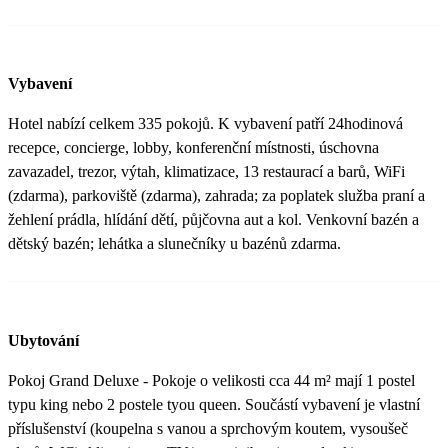
Vybavení
Hotel nabízí celkem 335 pokojů. K vybavení patří 24hodinová
recepce, concierge, lobby, konferenční místnosti, úschovna
zavazadel, trezor, výtah, klimatizace, 13 restaurací a barů, WiFi
(zdarma), parkoviště (zdarma), zahrada; za poplatek služba praní a
žehlení prádla, hlídání dětí, půjčovna aut a kol. Venkovní bazén a
dětský bazén; lehátka a slunečníky u bazénů zdarma.
Ubytování
Pokoj Grand Deluxe - Pokoje o velikosti cca 44 m² mají 1 postel
typu king nebo 2 postele tyou queen. Součástí vybavení je vlastní
příslušenství (koupelna s vanou a sprchovým koutem, vysoušeč