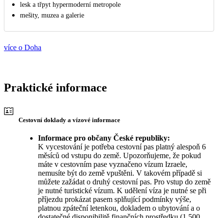
lesk a třpyt hypermoderní metropole
mešity, muzea a galerie
více o Doha
Praktické informace
Cestovní doklady a vízové informace
Informace pro občany České republiky:
K vycestování je potřeba cestovní pas platný alespoň 6
měsíců od vstupu do země. Upozorňujeme, že pokud
máte v cestovním pase vyznačeno vízum Izraele,
nemusíte být do země vpuštěni. V takovém případě si
můžete zažádat o druhý cestovní pas. Pro vstup do země
je nutné turistické vízum. K udělení víza je nutné se při
příjezdu prokázat pasem splňující podmínky výše,
platnou zpáteční letenkou, dokladem o ubytování a o
dostatečné disponibilitě finančních prostředku (1 500