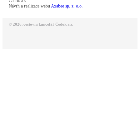
Čedok a.s
Návrh a realizace webu
Axabee sp. z. o.o.
© 2026, cestovní kancelář Čedok a.s.