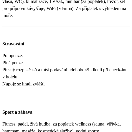
vlasů, WC), klimatizace, TV/sat., minibar (za poplatek), trezor, set
pro přípravu kávy/čaje, WiFi (zdarma). Za příplatek s výhledem na
moře.
Stravování
Polopenze.
Plná penze.
Přesný rozpis časů a míst podávání jídel obdrží klienti při check-inu
v hotelu.
Nápoje se hradí zvlášť.
Sport a zábava
Fitness, padel, živá hudba; za poplatek wellness (sauna, vířivka,
hammam, masáže, kosmetické služby), vodní sporty.