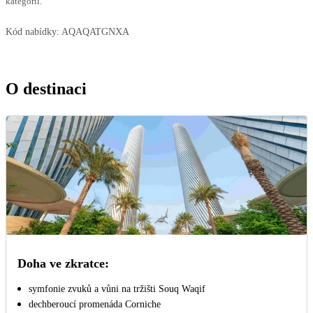
kategorií.
Kód nabídky:
AQAQATGNXA
O destinaci
Doha ve zkratce:
symfonie zvuků a vůni na tržišti Souq Waqif
dechberoucí promenáda Corniche