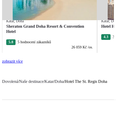
Katar
,
Doha
Katar
,
Do
Sheraton Grand Doha Resort & Convention
Hotel H
Hotel
4.3
3 
5.8
5 hodnocení zákazníků
26 059 Kč
/os.
zobrazit více
Dovolená
/
Naše destinace
/
Katar
/
Doha
/
Hotel The St. Regis Doha