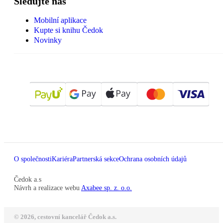
Sledujte nás
Mobilní aplikace
Kupte si knihu Čedok
Novinky
O společnosti
Kariéra
Partnerská sekce
Ochrana osobních údajů
Čedok a.s
Návrh a realizace webu
Axabee sp. z. o.o.
© 2026, cestovní kancelář Čedok a.s.