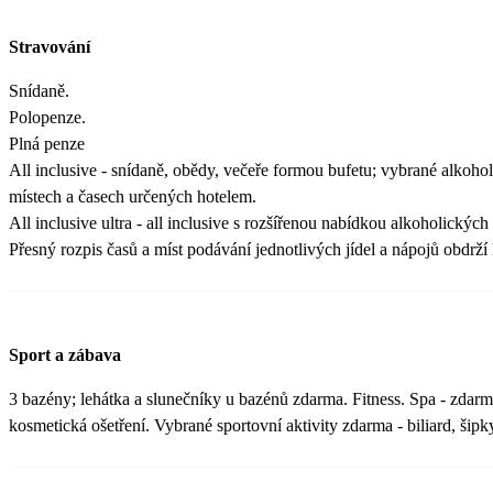
Stravování
Snídaně.
Polopenze.
Plná penze
All inclusive - snídaně, obědy, večeře formou bufetu; vybrané alkoho
místech a časech určených hotelem.
All inclusive ultra - all inclusive s rozšířenou nabídkou alkoholickýc
Přesný rozpis časů a míst podávání jednotlivých jídel a nápojů obdrží k
Sport a zábava
3 bazény; lehátka a slunečníky u bazénů zdarma. Fitness. Spa - zdar
kosmetická ošetření. Vybrané sportovní aktivity zdarma - biliard, šipky,