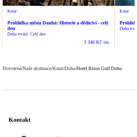
Katar
Katar
Prohlídka města Dauhá: Historie a dědictví - celý
Prohlíd
den
Doba trvá
Doba trvání
:
Celý den
3 346 Kč
/os.
Dovolená
/
Naše destinace
/
Katar
/
Doha
/
Hotel Rixos Gulf Doha
Kontakt