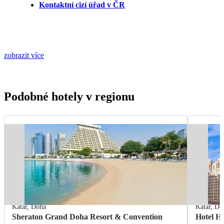
Kontaktní cizí úřad v ČR
zobrazit více
Podobné hotely v regionu
Katar
,
Doha
Katar
,
Do
Sheraton Grand Doha Resort & Convention
Hotel H