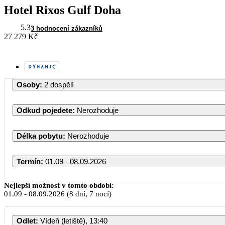
Hotel Rixos Gulf Doha
5.3
3 hodnocení zákazníků
27 279 Kč
Osoby
:
2 dospělí
Odkud pojedete
:
Nerozhoduje
Délka pobytu
:
Nerozhoduje
Termín
:
01.09 - 08.09.2026
Září 2026
Nejlepší možnost v tomto období:
01.09
-
08.09.2026
(8 dní, 7 nocí)
PO
ÚT
ST
ČT
PÁ
S
Odlet
:
Vídeň (letiště), 13:40