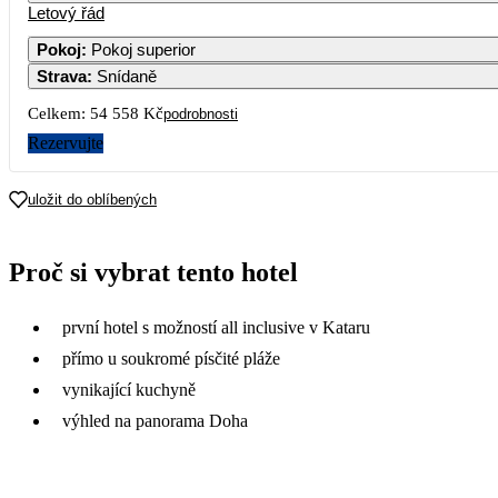
Letový řád
1
2
3
4
27 279
27 279
28 779
28 779
26 
Pokoj
:
Pokoj superior
Strava
:
Snídaně
7
8
9
10
11
1
26 829
26 959
26 849
27 709
27 709
27 
Celkem:
54 558 Kč
podrobnosti
14
15
16
17
18
1
Rezervujte
27 019
27 499
27 689
28 029
28 219
28 
21
22
23
24
25
2
uložit do oblíbených
27 379
27 689
27 689
28 219
28 219
28 
28
29
30
Proč si vybrat tento hotel
27 379
28 789
29 389
první hotel s možností all inclusive v Kataru
přímo u soukromé písčité pláže
vynikající kuchyně
výhled na panorama Doha