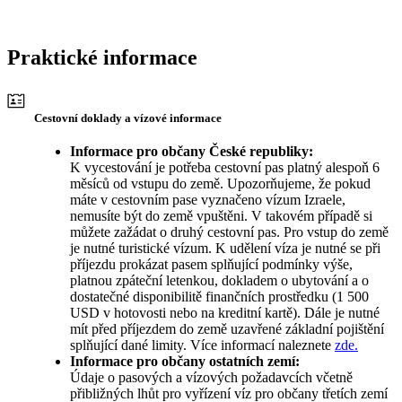
Praktické informace
Cestovní doklady a vízové informace
Informace pro občany České republiky:
K vycestování je potřeba cestovní pas platný alespoň 6
měsíců od vstupu do země. Upozorňujeme, že pokud
máte v cestovním pase vyznačeno vízum Izraele,
nemusíte být do země vpuštěni. V takovém případě si
můžete zažádat o druhý cestovní pas. Pro vstup do země
je nutné turistické vízum. K udělení víza je nutné se při
příjezdu prokázat pasem splňující podmínky výše,
platnou zpáteční letenkou, dokladem o ubytování a o
dostatečné disponibilitě finančních prostředku (1 500
USD v hotovosti nebo na kreditní kartě). Dále je nutné
mít před příjezdem do země uzavřené základní pojištění
splňující dané limity. Více informací naleznete
zde.
Informace pro občany ostatních zemí:
Údaje o pasových a vízových požadavcích včetně
přibližných lhůt pro vyřízení víz pro občany třetích zemí