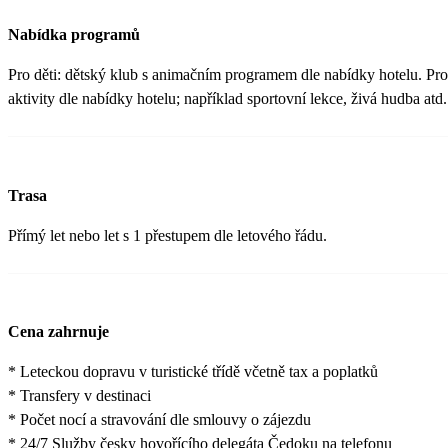
Nabídka programů
Pro děti: dětský klub s animačním programem dle nabídky hotelu. Pro 
aktivity dle nabídky hotelu; například sportovní lekce, živá hudba atd.
Trasa
Přímý let nebo let s 1 přestupem dle letového řádu.
Cena zahrnuje
* Leteckou dopravu v turistické třídě včetně tax a poplatků
* Transfery v destinaci
* Počet nocí a stravování dle smlouvy o zájezdu
* 24/7 Služby česky hovořícího delegáta Čedoku na telefonu