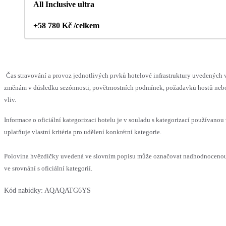
All Inclusive ultra
+58 780 Kč /celkem
Čas stravování a provoz jednotlivých prvků hotelové infrastruktury uvedenýc
změnám v důsledku sezónnosti, povětrnostních podmínek, požadavků hostů nebo 
vliv.
Informace o oficiální kategorizaci hotelu je v souladu s kategorizací používanou
uplatňuje vlastní kritéria pro udělení konkrétní kategorie.
Polovina hvězdičky uvedená ve slovním popisu může označovat nadhodnoceno
ve srovnání s oficiální kategorií.
Kód nabídky:
AQAQATG6YS