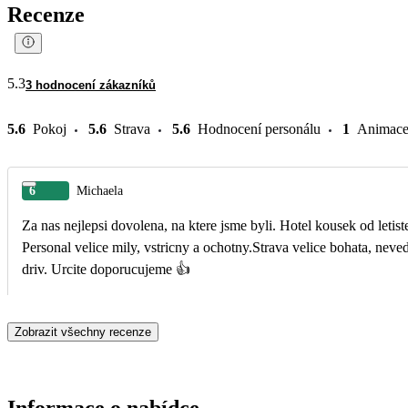
Recenze
5.3
3 hodnocení zákazníků
5.6
Pokoj
5.6
Strava
5.6
Hodnocení personálu
1
Animac
6
Michaela
Za nas nejlepsi dovolena, na ktere jsme byli. Hotel kousek od letist
Personal velice mily, vstricny a ochotny.Strava velice bohata, neve
driv. Urcite doporucujeme 👍
Zobrazit všechny recenze
Informace o nabídce