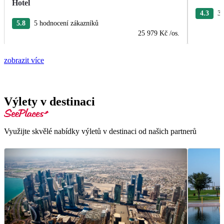
Hotel
4.3
3 
5.8
5 hodnocení zákazníků
25 979 Kč
/os.
zobrazit více
Výlety v destinaci
Využijte skvělé nabídky výletů v destinaci od našich partnerů