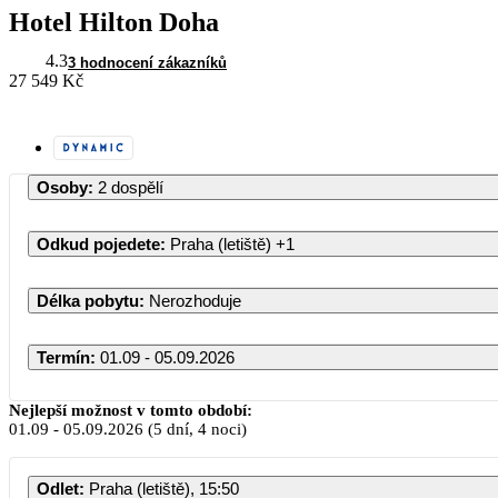
Hotel Hilton Doha
4.3
3 hodnocení zákazníků
27 549 Kč
Osoby
:
2 dospělí
Odkud pojedete
:
Praha (letiště)
+1
Délka pobytu
:
Nerozhoduje
Termín
:
01.09 - 05.09.2026
Září 2026
Nejlepší možnost v tomto období:
01.09
-
05.09.2026
(5 dní, 4 noci)
PO
ÚT
ST
ČT
PÁ
SO
Odlet
:
Praha (letiště), 15:50