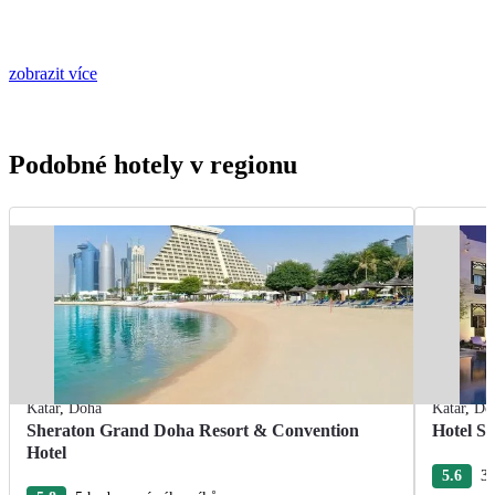
zobrazit více
Podobné hotely v regionu
Katar
,
Doha
Katar
,
Do
Sheraton Grand Doha Resort & Convention
Hotel Sh
Hotel
5.6
3 