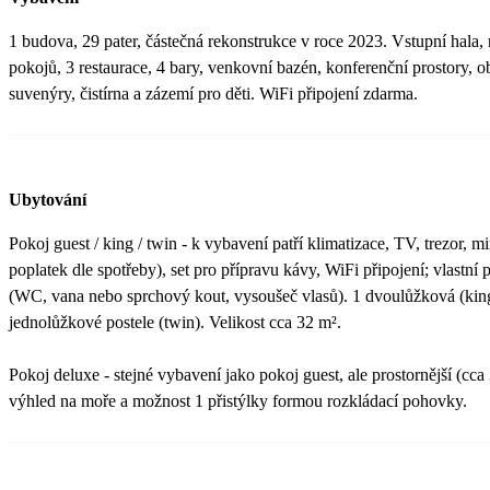
1 budova, 29 pater, částečná rekonstrukce v roce 2023. Vstupní hala,
pokojů, 3 restaurace, 4 bary, venkovní bazén, konferenční prostory, 
suvenýry, čistírna a zázemí pro děti. WiFi připojení zdarma.
Ubytování
Pokoj guest / king / twin - k vybavení patří klimatizace, TV, trezor, mi
poplatek dle spotřeby), set pro přípravu kávy, WiFi připojení; vlastní p
(WC, vana nebo sprchový kout, vysoušeč vlasů). 1 dvoulůžková (kin
jednolůžkové postele (twin). Velikost cca 32 m².
Pokoj deluxe - stejné vybavení jako pokoj guest, ale prostornější (cca
výhled na moře a možnost 1 přistýlky formou rozkládací pohovky.