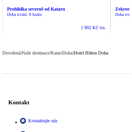
Prohlídka severně od Kataru
Zekreet
Doba trvání
:
8 hodin
Doba trvá
1 902 Kč
/os.
Dovolená
/
Naše destinace
/
Katar
/
Doha
/
Hotel Hilton Doha
Kontakt
Kontaktujte nás