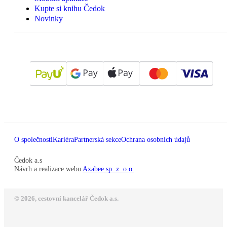
Kupte si knihu Čedok
Novinky
O společnosti
Kariéra
Partnerská sekce
Ochrana osobních údajů
Čedok a.s
Návrh a realizace webu
Axabee sp. z. o.o.
© 2026, cestovní kancelář Čedok a.s.