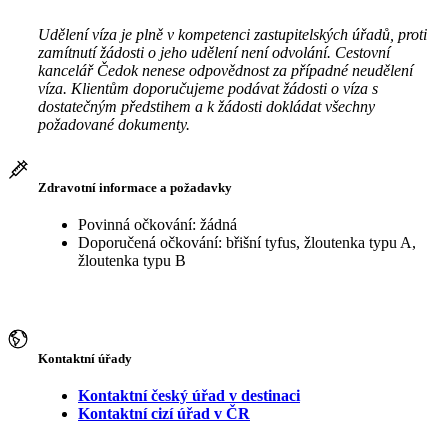
Udělení víza je plně v kompetenci zastupitelských úřadů, proti
zamítnutí žádosti o jeho udělení není odvolání. Cestovní
kancelář Čedok nenese odpovědnost za případné neudělení
víza. Klientům doporučujeme podávat žádosti o víza s
dostatečným předstihem a k žádosti dokládat všechny
požadované dokumenty.
Zdravotní informace a požadavky
Povinná očkování: žádná
Doporučená očkování: břišní tyfus, žloutenka typu A,
žloutenka typu B
Kontaktní úřady
Kontaktní český úřad v destinaci
Kontaktní cizí úřad v ČR