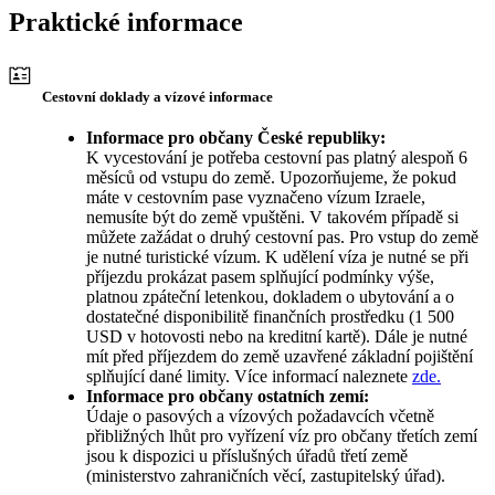
Praktické informace
Cestovní doklady a vízové informace
Informace pro občany České republiky:
K vycestování je potřeba cestovní pas platný alespoň 6
měsíců od vstupu do země. Upozorňujeme, že pokud
máte v cestovním pase vyznačeno vízum Izraele,
nemusíte být do země vpuštěni. V takovém případě si
můžete zažádat o druhý cestovní pas. Pro vstup do země
je nutné turistické vízum. K udělení víza je nutné se při
příjezdu prokázat pasem splňující podmínky výše,
platnou zpáteční letenkou, dokladem o ubytování a o
dostatečné disponibilitě finančních prostředku (1 500
USD v hotovosti nebo na kreditní kartě). Dále je nutné
mít před příjezdem do země uzavřené základní pojištění
splňující dané limity. Více informací naleznete
zde.
Informace pro občany ostatních zemí:
Údaje o pasových a vízových požadavcích včetně
přibližných lhůt pro vyřízení víz pro občany třetích zemí
jsou k dispozici u příslušných úřadů třetí země
(ministerstvo zahraničních věcí, zastupitelský úřad).