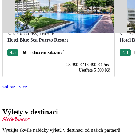
Kanárské ostrovy
,
Tenerife
Kanárské 
Hotel Blue Sea Puerto Resort
Hotel B
4.5
166 hodnocení zákazníků
4.3
13
23 990 Kč
18 490 Kč
/os.
Ušetřete
5 500 Kč
zobrazit více
Výlety v destinaci
Využijte skvělé nabídky výletů v destinaci od našich partnerů