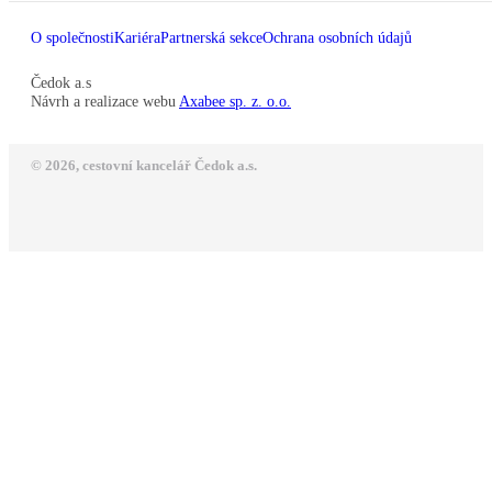
O společnosti
Kariéra
Partnerská sekce
Ochrana osobních údajů
Čedok a.s
Návrh a realizace webu
Axabee sp. z. o.o.
© 2026, cestovní kancelář Čedok a.s.