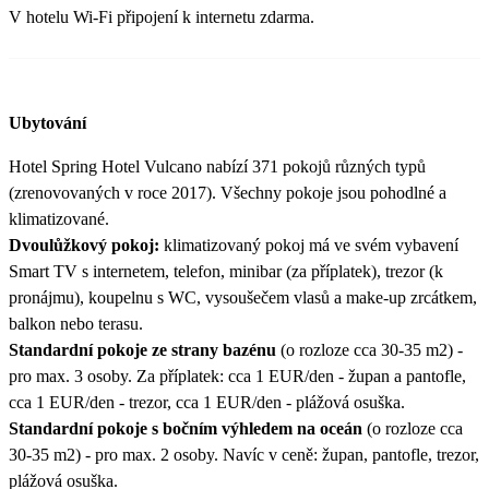
V hotelu Wi-Fi připojení k internetu zdarma.
Ubytování
Hotel Spring Hotel Vulcano nabízí 371 pokojů různých typů
(zrenovovaných v roce 2017). Všechny pokoje jsou pohodlné a
klimatizované.
Dvoulůžkový pokoj:
klimatizovaný pokoj má ve svém vybavení
Smart TV s internetem, telefon, minibar (za příplatek), trezor (k
pronájmu), koupelnu s WC, vysoušečem vlasů a make-up zrcátkem,
balkon nebo terasu.
Standardní pokoje ze strany bazénu
(o rozloze cca 30-35 m2) -
pro max. 3 osoby. Za příplatek: cca 1 EUR/den - župan a pantofle,
cca 1 EUR/den - trezor, cca 1 EUR/den - plážová osuška.
Standardní pokoje s bočním výhledem na oceán
(o rozloze cca
30-35 m2) - pro max. 2 osoby. Navíc v ceně: župan, pantofle, trezor,
plážová osuška.