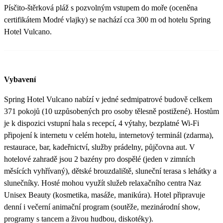
Písčito-štěrková pláž s pozvolným vstupem do moře (oceněna
certifikátem Modré vlajky) se nachází cca 300 m od hotelu Spring
Hotel Vulcano.
Vybavení
Spring Hotel Vulcano nabízí v jedné sedmipatrové budově celkem
371 pokojů (10 uzpůsobených pro osoby tělesně postižené). Hostům
je k dispozici vstupní hala s recepcí, 4 výtahy, bezplatné Wi-Fi
připojení k internetu v celém hotelu, internetový terminál (zdarma),
restaurace, bar, kadeřnictví, služby prádelny, půjčovna aut. V
hotelové zahradě jsou 2 bazény pro dospělé (jeden v zimních
měsících vyhřívaný), dětské brouzdaliště, sluneční terasa s lehátky a
slunečníky. Hosté mohou využít služeb relaxačního centra Naz
Unisex Beauty (kosmetika, masáže, manikúra). Hotel připravuje
denní i večerní animační program (soutěže, mezinárodní show,
programy s tancem a živou hudbou, diskotéky).