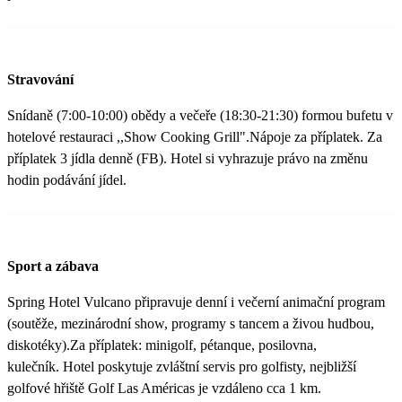
Stravování
Snídaně (7:00-10:00) obědy a večeře (18:30-21:30) formou bufetu v
hotelové restauraci ,,Show Cooking Grill".Nápoje za příplatek. Za
příplatek 3 jídla denně (FB). Hotel si vyhrazuje právo na změnu
hodin podávání jídel.
Sport a zábava
Spring Hotel Vulcano připravuje denní i večerní animační program
(soutěže, mezinárodní show, programy s tancem a živou hudbou,
diskotéky).Za příplatek: minigolf, pétanque, posilovna,
kulečník. Hotel poskytuje zvláštní servis pro golfisty, nejbližší
golfové hřiště Golf Las Américas je vzdáleno cca 1 km.