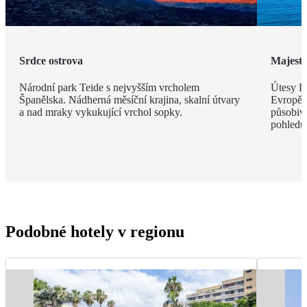
Srdce ostrova
Majestá
Národní park Teide s nejvyšším vrcholem
Útesy Lo
Španělska. Nádherná měsíční krajina, skalní útvary
Evropě,
a nad mraky vykukující vrchol sopky.
působivé
pohledu
Podobné hotely v regionu