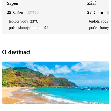
Srpen
Září
29
°C
22
°C
27
°C
2
den
noc
den
teplota vody
23°C
teplota vody
počet slunných hodin
9 h
počet slunnýc
O destinaci