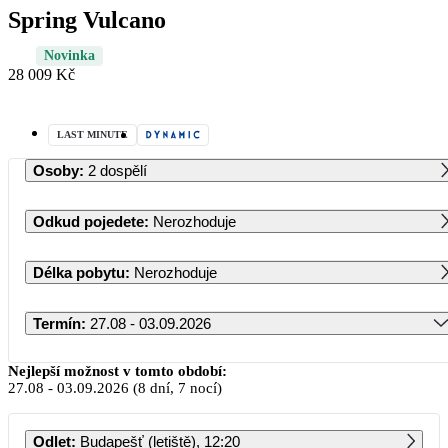
Spring Vulcano
Novinka
28 009 Kč
LAST MINUTE
Osoby
:
2 dospělí
Odkud pojedete
:
Nerozhoduje
Délka pobytu
:
Nerozhoduje
Termín
:
27.08 - 03.09.2026
Srpen 2026
Nejlepší možnost v tomto období:
27.08
-
03.09.2026
(8 dní, 7 nocí)
PO
ÚT
ST
ČT
PÁ
SO
NE
Odlet
:
Budapešť (letiště), 12:20