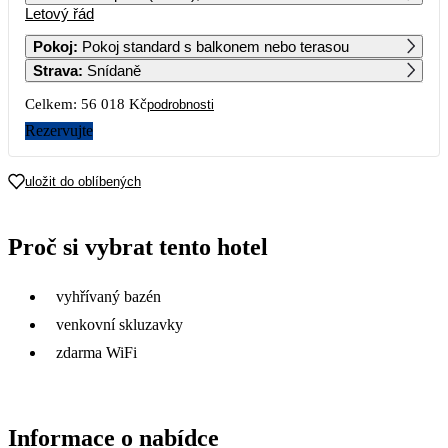
Letový řád
1
2
Pokoj
:
Pokoj standard s balkonem nebo terasou
Strava
:
Snídaně
3
4
5
6
7
8
9
Celkem:
56 018 Kč
podrobnosti
10
11
12
13
14
15
16
Rezervujte
17
18
19
20
21
22
23
uložit do oblíbených
24
25
26
27
28
29
30
Proč si vybrat tento hotel
29 409
34 829
28 009
31 399
29 889
31
vyhřívaný bazén
31 149
venkovní skluzavky
zdarma WiFi
Informace o nabídce