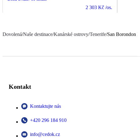
2 303 Kč
/os.
Dovolená
/
Naše destinace
/
Kanárské ostrovy
/
Tenerife
/
San Borondon H
Kontakt
Kontaktujte nás
+420 296 184 910
info@cedok.cz