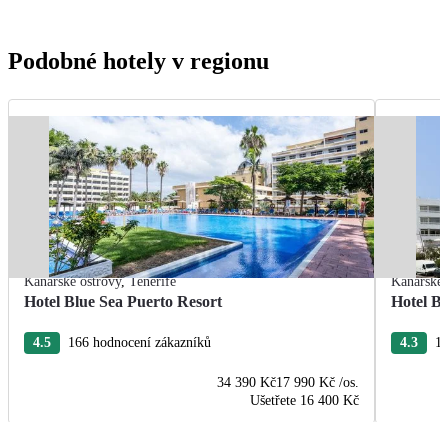
Podobné hotely v regionu
Kanárské ostrovy
,
Tenerife
Kanárské 
Hotel Blue Sea Puerto Resort
Hotel B
4.5
166 hodnocení zákazníků
4.3
13
34 390 Kč
17 990 Kč
/os.
Ušetřete
16 400 Kč