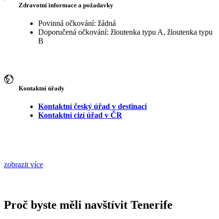
Zdravotní informace a požadavky
Povinná očkování: žádná
Doporučená očkování: žloutenka typu A, žloutenka typu
B
Kontaktní úřady
Kontaktní český úřad v destinaci
Kontaktní cizí úřad v ČR
zobrazit více
Proč byste měli navštívit Tenerife