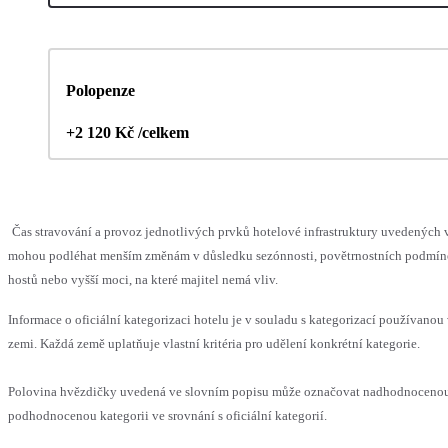
Polopenze
+2 120 Kč /celkem
Čas stravování a provoz jednotlivých prvků hotelové infrastruktury uvedených 
mohou podléhat menším změnám v důsledku sezónnosti, povětrnostních podmín
hostů nebo vyšší moci, na které majitel nemá vliv.
Informace o oficiální kategorizaci hotelu je v souladu s kategorizací používanou 
zemi. Každá země uplatňuje vlastní kritéria pro udělení konkrétní kategorie.
Polovina hvězdičky uvedená ve slovním popisu může označovat nadhodnoceno
podhodnocenou kategorii ve srovnání s oficiální kategorií.