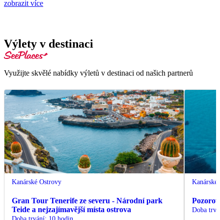
zobrazit více
Výlety v destinaci
Využijte skvělé nabídky výletů v destinaci od našich partnerů
Kanárské Ostrovy
Kanárské 
Gran Tour Tenerife ze severu - Národní park
Pozorov
Teide a nejzajímavější místa ostrova
Doba trvá
Doba trvání
:
10 hodin