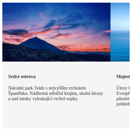
Srdce ostrova
Majestá
Národní park Teide s nejvyšším vrcholem
Útesy Lo
Španělska. Nádherná měsíční krajina, skalní útvary
Evropě,
a nad mraky vykukující vrchol sopky.
působivé
pohledu