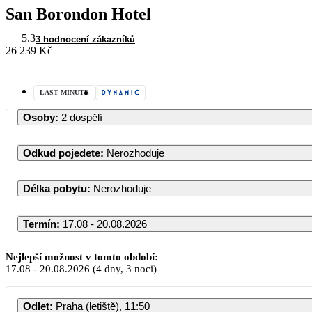
San Borondon Hotel
5.3
3 hodnocení zákazníků
26 239 Kč
LAST MINUTE
Osoby
:
2 dospělí
Odkud pojedete
:
Nerozhoduje
Délka pobytu
:
Nerozhoduje
Termín
:
17.08 - 20.08.2026
Srpen 2026
Nejlepší možnost v tomto období:
17.08
-
20.08.2026
(4 dny, 3 noci)
PO
ÚT
ST
ČT
PÁ
SO
N
Odlet
:
Praha (letiště), 11:50