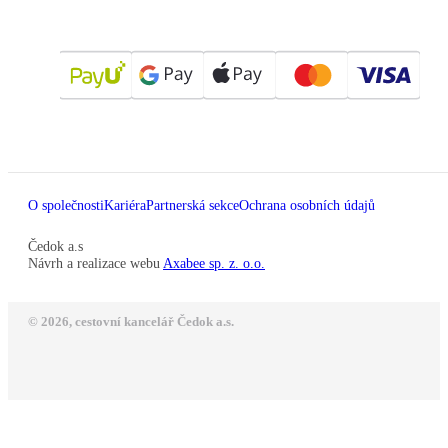
O společnosti
Kariéra
Partnerská sekce
Ochrana osobních údajů
Čedok a.s
Návrh a realizace webu
Axabee sp. z. o.o.
© 2026, cestovní kancelář Čedok a.s.