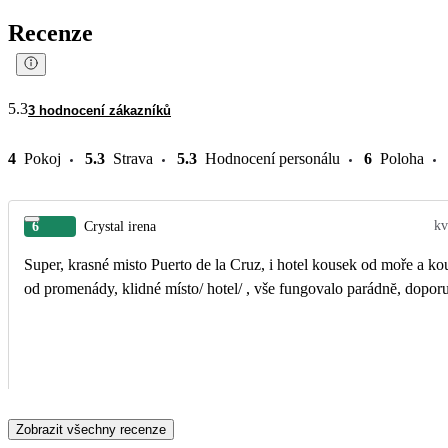
Recenze
5.3
3 hodnocení zákazníků
4
Pokoj
5.3
Strava
5.3
Hodnocení personálu
6
Poloha
kv
6
Crystal irena
Super, krasné misto Puerto de la Cruz, i hotel kousek od moře a ko
od promenády, klidné místo/ hotel/ , vše fungovalo parádnĕ, doporu
Zobrazit všechny recenze