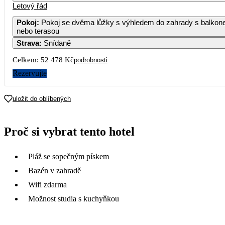
Letový řád
1
2
Pokoj
:
Pokoj se dvěma lůžky s výhledem do zahrady s balkonem
nebo terasou
3
4
5
6
7
8
9
Strava
:
Snídaně
Celkem:
52 478 Kč
podrobnosti
10
11
12
13
14
15
1
Rezervujte
17
18
19
20
21
22
2
26 239
33 559
36 249
29 929
23 089
24 139
uložit do oblíbených
24
25
26
27
28
29
3
20 909
26 279
30 549
20 479
18 059
26 289
Proč si vybrat tento hotel
31
16 089
Pláž se sopečným pískem
Bazén v zahradě
Wifi zdarma
Možnost studia s kuchyňkou