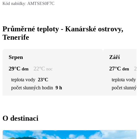
Kód nabídky:
AMTSES0F7C
Průměrné teploty - Kanárské ostrovy,
Tenerife
Srpen
Září
29
°C
22
°C
27
°C
2
den
noc
den
teplota vody
23°C
teplota vody
počet slunných hodin
9 h
počet slunnýc
O destinaci