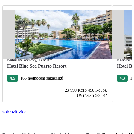
Kanárské ostrovy
,
Tenerife
Kanárské 
Hotel Blue Sea Puerto Resort
Hotel B
4.5
166 hodnocení zákazníků
4.3
13
23 990 Kč
18 490 Kč
/os.
Ušetřete
5 500 Kč
zobrazit více