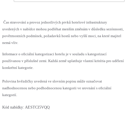
Čas stravování a provoz jednotlivých prvků hotelové infrastruktury
uvedených v nabídce mohou podléhat menším změnám v důsledku sezónnosti,
povětrnostních podmínek, požadavků hostů nebo vyšší moci, na které majitel
nemá vliv.
Informace o oficiální kategorizaci hotelu je v souladu s kategorizací
používanou v příslušné zemi. Každá země uplatňuje vlastní kritéria pro udělení
konkrétní kategorie.
Polovina hvězdičky uvedená ve slovním popisu může označovat
nadhodnocenou nebo podhodnocenou kategorii ve srovnání s oficiální
kategorií.
Kód nabídky:
AESTCI5VQQ