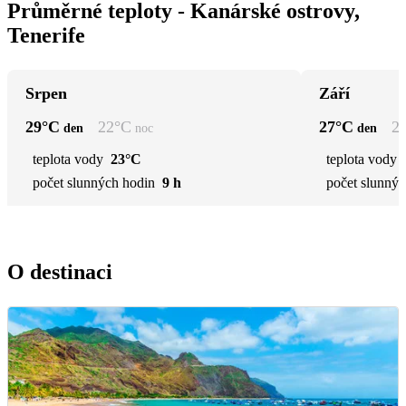
Průměrné teploty - Kanárské ostrovy,
Tenerife
Srpen
Září
29
°C
22
°C
27
°C
2
den
noc
den
teplota vody
23°C
teplota vody
počet slunných hodin
9 h
počet slunnýc
O destinaci