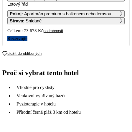
Letový řád
1
2
Pokoj
:
Apartmán premium s balkonem nebo terasou
Strava
:
Snídaně
3
4
5
6
7
8
9
Celkem:
73 678 Kč
podrobnosti
10
11
12
13
14
15
16
Rezervujte
17
18
19
20
21
22
23
uložit do oblíbených
36 839
24
25
26
27
28
29
30
Proč si vybrat tento hotel
21 159
26 779
30 959
21 669
19 349
27 359
31
Vhodné pro cyklisty
16 369
Venkovní vyhřívaný bazén
Fyzioterapie v hotelu
Přírodní černá pláž 3 km od hotelu