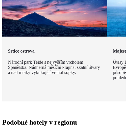
Srdce ostrova
Majestá
Národní park Teide s nejvyšším vrcholem
Útesy Lo
Španělska. Nádherná měsíční krajina, skalní útvary
Evropě,
a nad mraky vykukující vrchol sopky.
působivé
pohledu
Podobné hotely v regionu