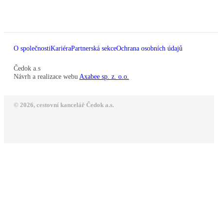
O společnosti
Kariéra
Partnerská sekce
Ochrana osobních údajů
Čedok a.s
Návrh a realizace webu
Axabee sp. z. o.o.
© 2026, cestovní kancelář Čedok a.s.