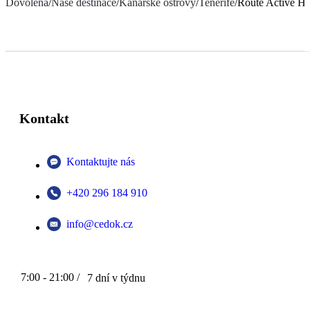
Dovolená
/
Naše destinace
/
Kanárské ostrovy
/
Tenerife
/
Route Active Ho
Kontakt
Kontaktujte nás
+420 296 184 910
info@cedok.cz
7:00 - 21:00 /
7 dní v týdnu