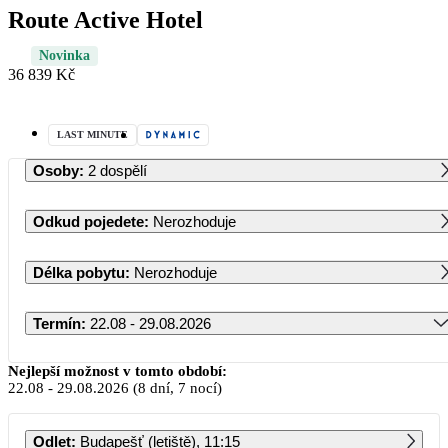
Route Active Hotel
Novinka
36 839 Kč
LAST MINUTE
Osoby
:
2 dospělí
Odkud pojedete
:
Nerozhoduje
Délka pobytu
:
Nerozhoduje
Termín
:
22.08 - 29.08.2026
Srpen 2026
Nejlepší možnost v tomto období:
22.08
-
29.08.2026
(8 dní, 7 nocí)
PO
ÚT
ST
ČT
PÁ
SO
NE
Odlet
:
Budapešť (letiště), 11:15