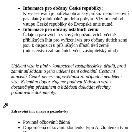
Informace pro občany České republiky:
K vycestování je potřeba občanský průkaz nebo cestovní
pas platný minimálně po dobu pobytu. Vízum není od
vstupu České republiky do Evropské unie nutné.
Informace pro občany ostatních zemí:
Údaje o pasových a vízových požadavcích včetně
přibližných lhůt pro vyřízení víz pro občany třetích zemí
jsou k dispozici u příslušných úřadů třetí země
(ministerstvo zahraničních věcí, zastupitelský úřad).
Udělení víza je plně v kompetenci zastupitelských úřadů, proti
zamítnutí žádosti o jeho udělení není odvolání. Cestovní
kancelář Čedok nenese odpovědnost za případné neudělení
víza. Klientům doporučujeme podávat žádosti o víza s
dostatečným předstihem a k žádosti dokládat všechny
požadované dokumenty.
Zdravotní informace a požadavky
Povinná očkování: žádná
Doporučená očkování: žloutenka typu A, žloutenka typu