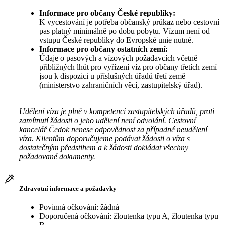
Informace pro občany České republiky:
K vycestování je potřeba občanský průkaz nebo cestovní
pas platný minimálně po dobu pobytu. Vízum není od
vstupu České republiky do Evropské unie nutné.
Informace pro občany ostatních zemí:
Údaje o pasových a vízových požadavcích včetně
přibližných lhůt pro vyřízení víz pro občany třetích zemí
jsou k dispozici u příslušných úřadů třetí země
(ministerstvo zahraničních věcí, zastupitelský úřad).
Udělení víza je plně v kompetenci zastupitelských úřadů, proti
zamítnutí žádosti o jeho udělení není odvolání. Cestovní
kancelář Čedok nenese odpovědnost za případné neudělení
víza. Klientům doporučujeme podávat žádosti o víza s
dostatečným předstihem a k žádosti dokládat všechny
požadované dokumenty.
Zdravotní informace a požadavky
Povinná očkování: žádná
Doporučená očkování: žloutenka typu A, žloutenka typu