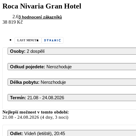
Roca Nivaria Gran Hotel
2.6
3 hodnocení zákazníků
38 819 Kč
LAST MINUTE
Osoby
:
2 dospělí
Odkud pojedete
:
Nerozhoduje
Délka pobytu
:
Nerozhoduje
Termín
:
21.08 - 24.08.2026
Srpen 2026
Nejlepší možnost v tomto období:
21.08
-
24.08.2026
(4 dny, 3 noci)
PO
ÚT
ST
ČT
PÁ
Odlet
:
Vídeň (letiště), 20:45