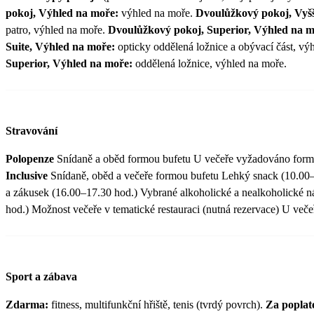
pokoj, Výhled na moře:
výhled na moře.
Dvoulůžkový pokoj, Vyšš
patro, výhled na moře.
Dvoulůžkový pokoj, Superior, Výhled na 
Suite, Výhled na moře:
opticky oddělená ložnice a obývací část, vý
Superior, Výhled na moře:
oddělená ložnice, výhled na moře.
Stravování
Polopenze
Snídaně a oběd formou bufetu U večeře vyžadováno formá
Inclusive
Snídaně, oběd a večeře formou bufetu Lehký snack (10.00–
a zákusek (16.00–17.30 hod.) Vybrané alkoholické a nealkoholické n
hod.) Možnost večeře v tematické restauraci (nutná rezervace) U več
Sport a zábava
Zdarma:
fitness, multifunkční hřiště, tenis (tvrdý povrch).
Za poplat