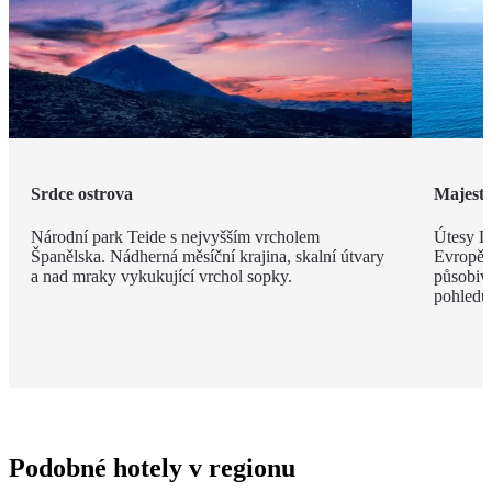
Srdce ostrova
Majestá
Národní park Teide s nejvyšším vrcholem
Útesy Lo
Španělska. Nádherná měsíční krajina, skalní útvary
Evropě,
a nad mraky vykukující vrchol sopky.
působivé
pohledu
Podobné hotely v regionu