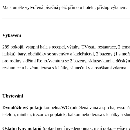
Malá uměle vytvořená písečná pláž přímo u hotelu, přístup výtahem.
Vybavení
289 pokojů, vstupní hala s recepcí, výtahy, TV/sat., restaurace, 2 tema
italská), bary, obchůdky se suvenýry a kadeřnictví, 2 bazény (1 s mo
pro rodiny s dětmi RonoAventura se 2 bazény, skluzavkami a dětským
restaurace u bazénu, terasa s lehátky, slunečníky a osuškami zdarma.
Ubytování
Dvoulůžkový pokoj:
koupelna/WC (oddělená vana a sprcha, vysoušeč
telefon, minibar, trezor za poplatek, balkon nebo terasa s lehátky a s
Ostatní typy pokojů
(pokud není uvedeno jinak, mají pokoje výše 