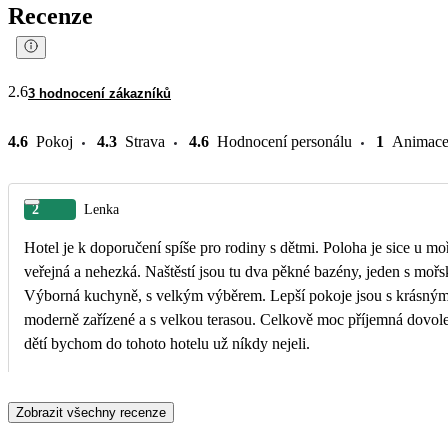
Recenze
2.6
3 hodnocení zákazníků
4.6
Pokoj
4.3
Strava
4.6
Hodnocení personálu
1
Animac
2
Lenka
Hotel je k doporučení spíše pro rodiny s dětmi. Poloha je sice u moř
veřejná a nehezká. Naštěstí jsou tu dva pěkné bazény, jeden s mo
Výborná kuchyně, s velkým výběrem. Lepší pokoje jsou s krásný
moderně zařízené a s velkou terasou. Celkově moc příjemná dovolená
dětí bychom do tohoto hotelu už níkdy nejeli.
Zobrazit všechny recenze