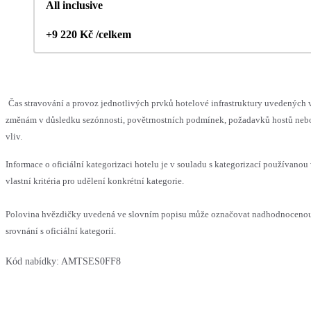
All inclusive
+9 220 Kč /celkem
Čas stravování a provoz jednotlivých prvků hotelové infrastruktury uvedenýc
změnám v důsledku sezónnosti, povětrnostních podmínek, požadavků hostů nebo 
vliv.
Informace o oficiální kategorizaci hotelu je v souladu s kategorizací používanou
vlastní kritéria pro udělení konkrétní kategorie.
Polovina hvězdičky uvedená ve slovním popisu může označovat nadhodnoceno
srovnání s oficiální kategorií.
Kód nabídky:
AMTSES0FF8