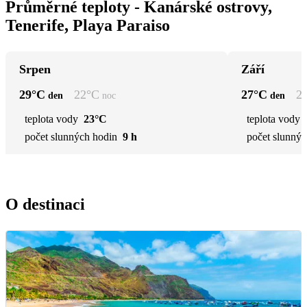
Průměrné teploty - Kanárské ostrovy,
Tenerife, Playa Paraiso
Srpen
Září
29
°C
22
°C
27
°C
2
den
noc
den
teplota vody
23°C
teplota vody
počet slunných hodin
9 h
počet slunnýc
O destinaci