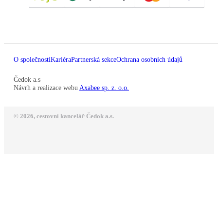
O společnosti
Kariéra
Partnerská sekce
Ochrana osobních údajů
Čedok a.s
Návrh a realizace webu
Axabee sp. z. o.o.
© 2026, cestovní kancelář Čedok a.s.