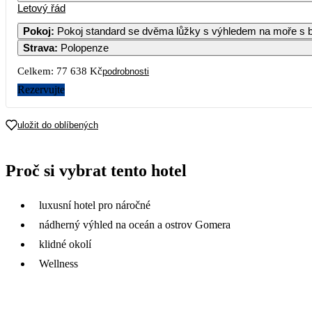
Letový řád
Pokoj
:
Pokoj standard se dvěma lůžky s výhledem na moře s 
Strava
:
Polopenze
3
4
5
6
7
Celkem:
77 638 Kč
podrobnosti
10
11
12
13
14
Rezervujte
17
18
19
20
21
uložit do oblíbených
38 789
47 859
48 519
37 229
38 819
24
25
26
27
28
Proč si vybrat tento hotel
30 699
37 319
44 419
32 169
26 499
31
luxusní hotel pro náročné
24 039
nádherný výhled na oceán a ostrov Gomera
klidné okolí
Wellness