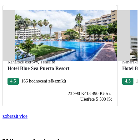
Kanárské ostrovy
,
Tenerife
Kanárské 
Hotel Blue Sea Puerto Resort
Hotel B
4.5
166 hodnocení zákazníků
4.3
13
23 990 Kč
18 490 Kč
/os.
Ušetřete
5 500 Kč
zobrazit více