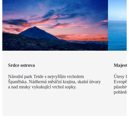
Srdce ostrova
Majestá
Národní park Teide s nejvyšším vrcholem
Útesy Lo
Španělska. Nádherná měsíční krajina, skalní útvary
Evropě,
a nad mraky vykukující vrchol sopky.
působivé
pohledu