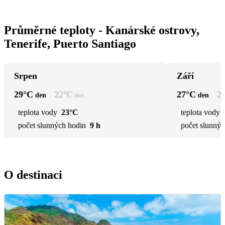
Průměrné teploty - Kanárské ostrovy,
Tenerife, Puerto Santiago
Srpen
Září
29
°C
22
°C
27
°C
2
den
noc
den
teplota vody
23°C
teplota vody
počet slunných hodin
9 h
počet slunnýc
O destinaci