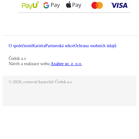
O společnosti
Kariéra
Partnerská sekce
Ochrana osobních údajů
Čedok a.s
Návrh a realizace webu
Axabee sp. z. o.o.
© 2026, cestovní kancelář Čedok a.s.