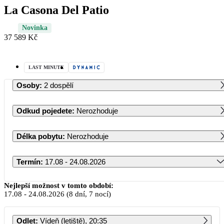
La Casona Del Patio
Novinka
37 589 Kč
LAST MINUTE
Osoby
:
2 dospělí
Odkud pojedete
:
Nerozhoduje
Délka pobytu
:
Nerozhoduje
Termín
:
17.08 - 24.08.2026
Srpen 2026
Nejlepší možnost v tomto období:
17.08
-
24.08.2026
(8 dní, 7 nocí)
PO
ÚT
ST
ČT
PÁ
SO
NE
Odlet
:
Vídeň (letiště), 20:35