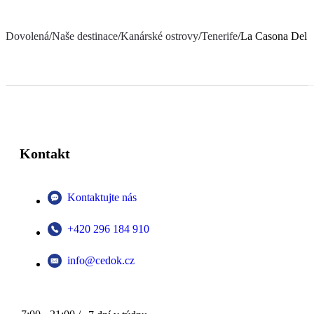
Dovolená
/
Naše destinace
/
Kanárské ostrovy
/
Tenerife
/
La Casona Del P
Kontakt
Kontaktujte nás
+420 296 184 910
info@cedok.cz