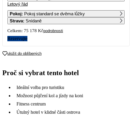
Letový řád
1
2
Pokoj
:
Pokoj standard se dvěma lůžky
Strava
:
Snídaně
3
4
5
6
7
8
9
Celkem:
75 178 Kč
podrobnosti
10
11
12
13
14
15
16
Rezervujte
17
18
19
20
21
22
23
uložit do oblíbených
37 589
32 819
36 109
27 449
27 769
25 879
24
25
26
27
28
29
30
Proč si vybrat tento hotel
23 539
27 929
34 019
23 559
20 849
28 789
31
Ideální volba pro turistiku
18 239
Možnost půjčení kol a jízdy na koni
Fitness centrum
Útulný hotel v klidné části ostrova