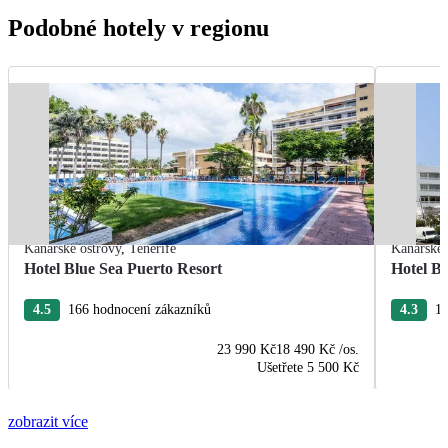
Podobné hotely v regionu
Kanárské ostrovy
,
Tenerife
Kanárské 
Hotel Blue Sea Puerto Resort
Hotel B
4.5
166 hodnocení zákazníků
4.3
13
23 990 Kč
18 490 Kč
/os.
Ušetřete
5 500 Kč
zobrazit více