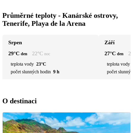
Průměrné teploty - Kanárské ostrovy,
Tenerife, Playa de la Arena
Srpen
Září
29
°C
22
°C
27
°C
2
den
noc
den
teplota vody
23°C
teplota vody
počet slunných hodin
9 h
počet slunnýc
O destinaci