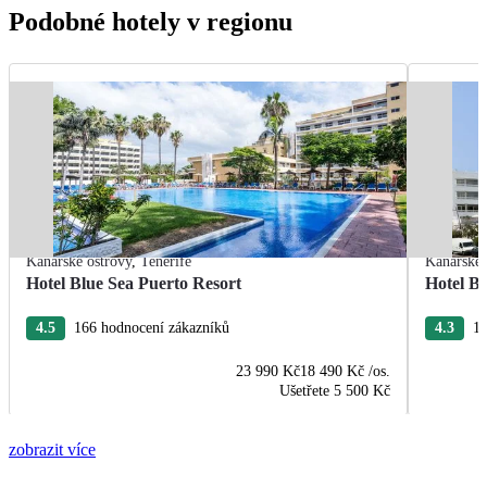
Podobné hotely v regionu
Kanárské ostrovy
,
Tenerife
Kanárské 
Hotel Blue Sea Puerto Resort
Hotel B
4.5
166 hodnocení zákazníků
4.3
13
23 990 Kč
18 490 Kč
/os.
Ušetřete
5 500 Kč
zobrazit více