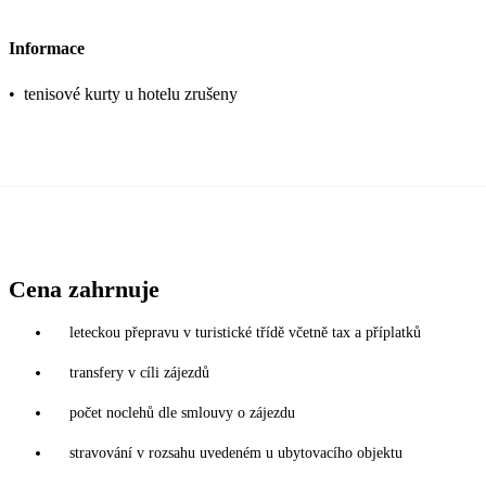
Informace
•
tenisové kurty u hotelu zrušeny
Cena zahrnuje
leteckou přepravu v turistické třídě včetně tax a příplatků
transfery v cíli zájezdů
počet noclehů dle smlouvy o zájezdu
stravování v rozsahu uvedeném u ubytovacího objektu