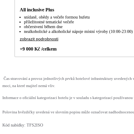
All inclusive Plus
snídaně, obědy a večeře formou bufetu
příležitostné tematické večeře
občerstvení během dne
nealkoholické a alkoholické nápoje místní výroby (10:00-23:00)
zobrazit podrobnosti
+9 000 Kč /celkem
Čas stravování a provoz jednotlivých prvků hotelové infrastruktury uvedenýc
moci, na které majitel nemá vliv.
Informace o oficiální kategorizaci hotelu je v souladu s kategorizací používanou 
Polovina hvězdičky uvedená ve slovním popisu může označovat nadhodnocenou n
Kód nabídky:
TFS2ISO