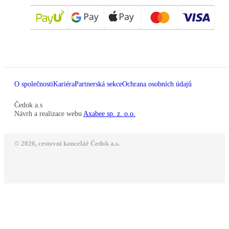
O společnosti
Kariéra
Partnerská sekce
Ochrana osobních údajů
Čedok a.s
Návrh a realizace webu
Axabee sp. z. o.o.
© 2026, cestovní kancelář Čedok a.s.