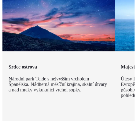
Srdce ostrova
Majestá
Národní park Teide s nejvyšším vrcholem
Útesy Lo
Španělska. Nádherná měsíční krajina, skalní útvary
Evropě,
a nad mraky vykukující vrchol sopky.
působivé
pohledu