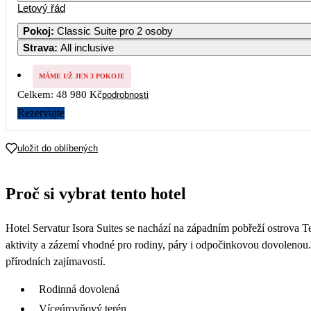
Letový řád
Pokoj
:
Classic Suite pro 2 osoby
Strava
:
All inclusive
MÁME UŽ JEN 3 POKOJE
Celkem:
48 980 Kč
podrobnosti
Rezervujte
uložit do oblíbených
Proč si vybrat tento hotel
Hotel Servatur Isora Suites se nachází na západním pobřeží ostrova Te
aktivity a zázemí vhodné pro rodiny, páry i odpočinkovou dovolenou. 
přírodních zajímavostí.
Rodinná dovolená
Víceúrovňový terén