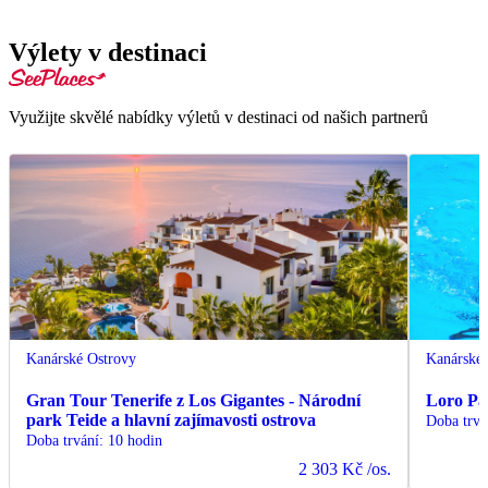
Výlety v destinaci
Využijte skvělé nabídky výletů v destinaci od našich partnerů
Kanárské Ostrovy
Kanárské 
Gran Tour Tenerife z Los Gigantes - Národní
Loro Par
park Teide a hlavní zajímavosti ostrova
Doba trvá
Doba trvání
:
10 hodin
2 303 Kč
/os.