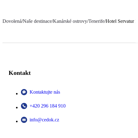
Dovolená
/
Naše destinace
/
Kanárské ostrovy
/
Tenerife
/
Hotel Servatur Is
Kontakt
Kontaktujte nás
+420 296 184 910
info@cedok.cz