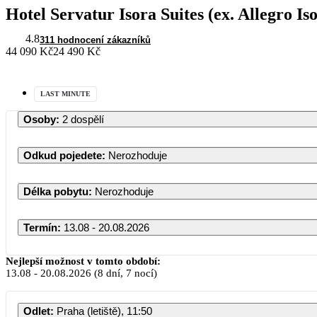
Hotel Servatur Isora Suites (ex. Allegro Is
4.8
311 hodnocení zákazníků
44 090 Kč
24 490 Kč
LAST MINUTE
Osoby
:
2 dospělí
Odkud pojedete
:
Nerozhoduje
Délka pobytu
:
Nerozhoduje
Termín
:
13.08 - 20.08.2026
Nejlepší možnost v tomto období:
13.08
-
20.08.2026
(8 dní, 7 nocí)
Odlet
:
Praha (letiště), 11:50