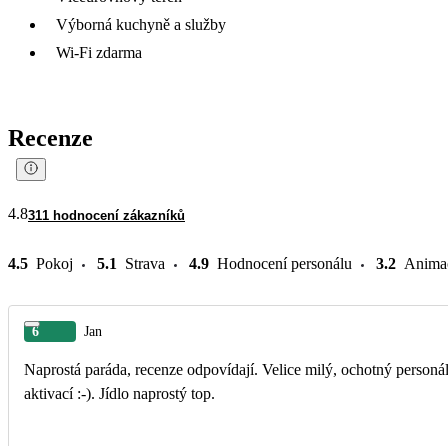
Výborná kuchyně a služby
Wi-Fi zdarma
Recenze
4.8
311 hodnocení zákazníků
4.5
Pokoj
5.1
Strava
4.9
Hodnocení personálu
3.2
Anima
6
Jan
Naprostá paráda, recenze odpovídají. Velice milý, ochotný personál
aktivací :-). Jídlo naprostý top.