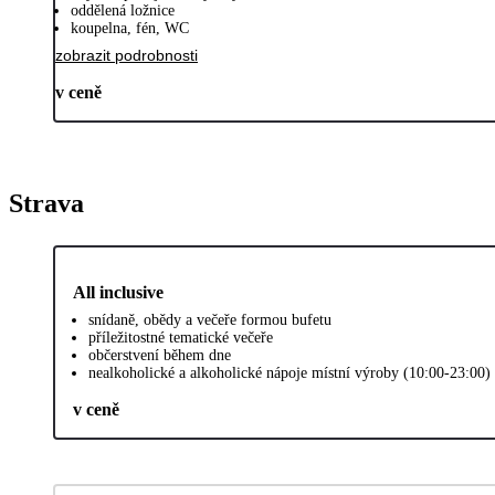
oddělená ložnice
koupelna, fén, WC
zobrazit podrobnosti
v ceně
Strava
All inclusive
snídaně, obědy a večeře formou bufetu
příležitostné tematické večeře
občerstvení během dne
nealkoholické a alkoholické nápoje místní výroby (10:00-23:00)
v ceně