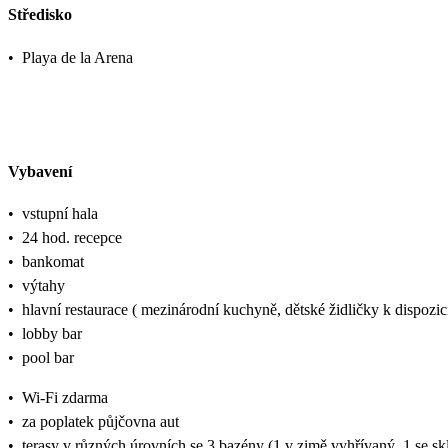
Středisko
•
Playa de la Arena
Vybavení
•
vstupní hala
•
24 hod. recepce
•
bankomat
•
výtahy
•
hlavní restaurace ( mezinárodní kuchyně, dětské židličky k dispozic
•
lobby bar
•
pool bar
•
Wi-Fi zdarma
•
za poplatek půjčovna aut
•
terasy v různých úrovních se 3 bazény (1 v zimě vyhřívaný, 1 se s