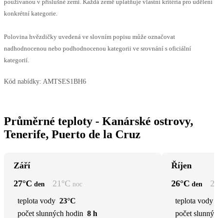
používanou v příslušné zemi. Každá země uplatňuje vlastní kritéria pro udělení
konkrétní kategorie.
Polovina hvězdičky uvedená ve slovním popisu může označovat
nadhodnocenou nebo podhodnocenou kategorii ve srovnání s oficiální
kategorií.
Kód nabídky:
AMTSES1BH6
Průměrné teploty - Kanárské ostrovy,
Tenerife, Puerto de la Cruz
Září
Říjen
27
°C
21
°C
26
°C
2
den
noc
den
teplota vody
23°C
teplota vody
počet slunných hodin
8 h
počet slunnýc