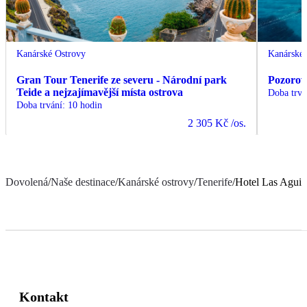
Kanárské Ostrovy
Kanárské 
Gran Tour Tenerife ze severu - Národní park
Pozorov
Teide a nejzajímavější místa ostrova
Doba trvá
Doba trvání
:
10 hodin
2 305 Kč
/os.
Dovolená
/
Naše destinace
/
Kanárské ostrovy
/
Tenerife
/
Hotel Las Aguila
Kontakt