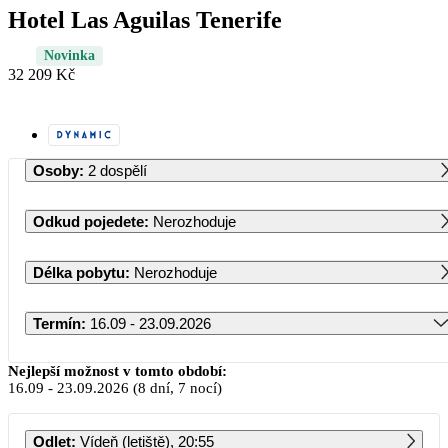
Hotel Las Aguilas Tenerife
Novinka
32 209 Kč
Osoby
:
2 dospělí
Odkud pojedete
:
Nerozhoduje
Délka pobytu
:
Nerozhoduje
Termín
:
16.09 - 23.09.2026
Září 2026
Nejlepší možnost v tomto období:
16.09
-
23.09.2026
(8 dní, 7 nocí)
PO
ÚT
ST
ČT
PÁ
SO
NE
Odlet
:
Vídeň (letiště), 20:55