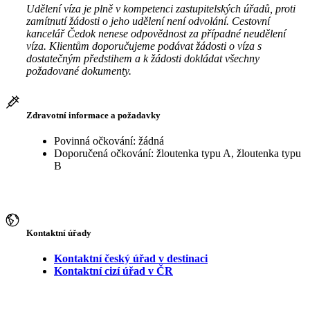
Udělení víza je plně v kompetenci zastupitelských úřadů, proti
zamítnutí žádosti o jeho udělení není odvolání. Cestovní
kancelář Čedok nenese odpovědnost za případné neudělení
víza. Klientům doporučujeme podávat žádosti o víza s
dostatečným předstihem a k žádosti dokládat všechny
požadované dokumenty.
Zdravotní informace a požadavky
Povinná očkování: žádná
Doporučená očkování: žloutenka typu A, žloutenka typu
B
Kontaktní úřady
Kontaktní český úřad v destinaci
Kontaktní cizí úřad v ČR