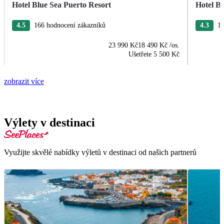
Hotel Blue Sea Puerto Resort
Hotel B
4.5
166 hodnocení zákazníků
4.3
13
23 990 Kč
18 490 Kč
/os.
Ušetřete
5 500 Kč
zobrazit více
Výlety v destinaci
Využijte skvělé nabídky výletů v destinaci od našich partnerů