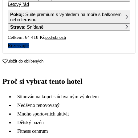
Letový řád
1
2
3
4
5
6
27 629
Pokoj
:
Suite premium s výhledem na moře s balkonem
nebo terasou
7
8
9
10
11
12
13
Strava
:
Snídaně
Celkem:
64 418 Kč
podrobnosti
14
15
16
17
18
19
20
32 209
26 589
22 909
20 179
Rezervujte
21
22
23
24
25
26
27
23 029
28 259
21 939
22 149
19 169
19 669
uložit do oblíbených
28
29
30
19 699
19 559
27 049
Proč si vybrat tento hotel
Situován na kopci s úchvatným výhledem
Nedávno renovovaný
Mnoho sportovních aktivit
Dětský bazén
Fitness centrum