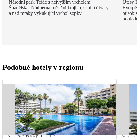
Národní park Teide s nejvyšším vrcholem
Útesy Lo
Španělska. Nádherná měsíční krajina, skalní útvary
Evropě,
a nad mraky vykukující vrchol sopky.
působivé
pohledu
Podobné hotely v regionu
Kanárské ostrovy
,
Tenerife
Kanárské 