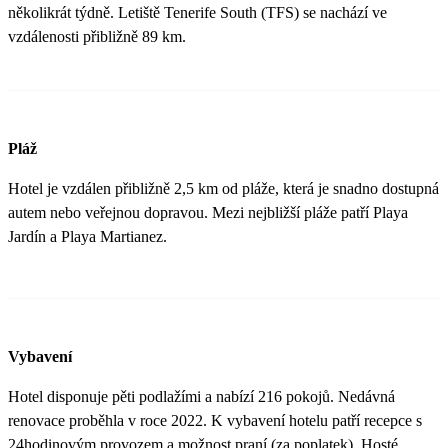
několikrát týdně. Letiště Tenerife South (TFS) se nachází ve
vzdálenosti přibližně 89 km.
Pláž
Hotel je vzdálen přibližně 2,5 km od pláže, která je snadno dostupná
autem nebo veřejnou dopravou. Mezi nejbližší pláže patří Playa
Jardín a Playa Martianez.
Vybavení
Hotel disponuje pěti podlažími a nabízí 216 pokojů. Nedávná
renovace proběhla v roce 2022. K vybavení hotelu patří recepce s
24hodinovým provozem a možnost praní (za poplatek). Hosté