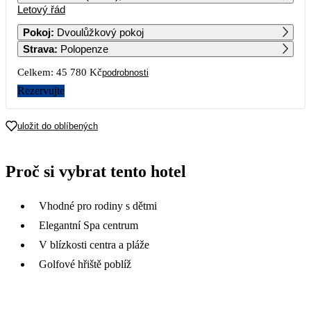
Letový řád
1
2
3
4
5
6
Pokoj
:
Dvoulůžkový pokoj
Strava
:
Polopenze
7
8
9
10
11
12
13
22 890
22 890
Celkem:
45 780 Kč
podrobnosti
14
15
16
17
18
19
20
Rezervujte
24 990
39 390
21
22
23
24
25
26
27
uložit do oblíbených
46 790
48 990
28
29
30
31
Proč si vybrat tento hotel
44 390
Vhodné pro rodiny s dětmi
Elegantní Spa centrum
V blízkosti centra a pláže
Golfové hřiště poblíž