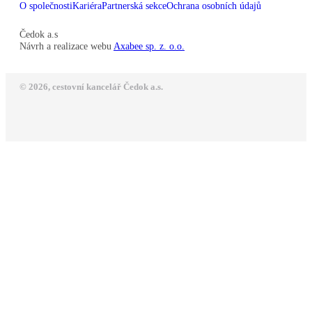
O společnosti
Kariéra
Partnerská sekce
Ochrana osobních údajů
Čedok a.s
Návrh a realizace webu
Axabee sp. z. o.o.
© 2026, cestovní kancelář Čedok a.s.