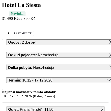
Hotel La Siesta
Novinka
31 490 Kč
22 890 Kč
LAST MINUTE
Osoby
:
2 dospělí
Odkud pojedete
:
Nerozhoduje
Délka pobytu
:
Nerozhoduje
Termín
:
10.12 - 17.12.2026
Prosinec 2026
Nejlepší možnost v tomto období:
10.12
-
17.12.2026
(8 dní, 7 nocí)
PO
ÚT
ST
ČT
PÁ
SO
NE
Odlet
:
Praha (letiště), 11:50