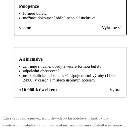
Polopenze
formou bufetu
možnost dokoupení obědů nebo all inclusive
v ceně
Vybrané
All inclusive
zahrnuje snídaně, obědy a večeře formou bufetu
odpolední občerstvení
nealkoholické a alkoholické nápoje místní výroby (11:00-
24:00) v časech a místech určených hotelem
+16 000 Kč /celkem
Vybrat
Čas stravování a provoz jednotlivých prvků hotelové infrastruktury
uvedených v nabídce mohou podléhat menším změnám v důsledku sezónnosti,