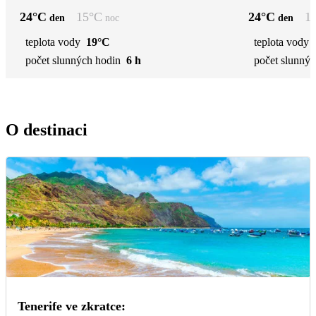
24
°C
15
°C
24
°C
1
den
noc
den
teplota vody
19°C
teplota vody
počet slunných hodin
6 h
počet slunnýc
O destinaci
Tenerife ve zkratce: