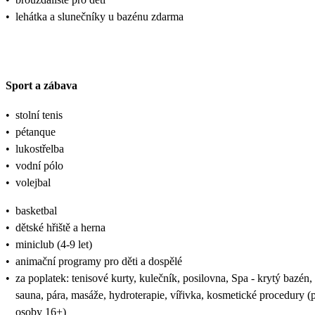
•
lehátka a slunečníky u bazénu zdarma
Sport a zábava
•
stolní tenis
•
pétanque
•
lukostřelba
•
vodní pólo
•
volejbal
•
basketbal
•
dětské hřiště a herna
•
miniclub (4-9 let)
•
animační programy pro děti a dospělé
•
za poplatek: tenisové kurty, kulečník, posilovna, Spa - krytý bazén,
sauna, pára, masáže, hydroterapie, vířivka, kosmetické procedury (
osoby 16+)