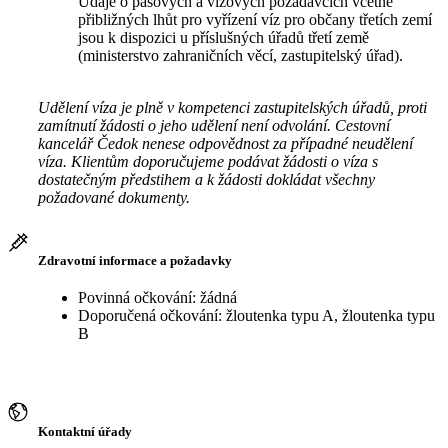
Údaje o pasových a vízových požadavcích včetně
přibližných lhůt pro vyřízení víz pro občany třetích zemí
jsou k dispozici u příslušných úřadů třetí země
(ministerstvo zahraničních věcí, zastupitelský úřad).
Udělení víza je plně v kompetenci zastupitelských úřadů, proti
zamítnutí žádosti o jeho udělení není odvolání. Cestovní
kancelář Čedok nenese odpovědnost za případné neudělení
víza. Klientům doporučujeme podávat žádosti o víza s
dostatečným předstihem a k žádosti dokládat všechny
požadované dokumenty.
Zdravotní informace a požadavky
Povinná očkování: žádná
Doporučená očkování: žloutenka typu A, žloutenka typu
B
Kontaktní úřady