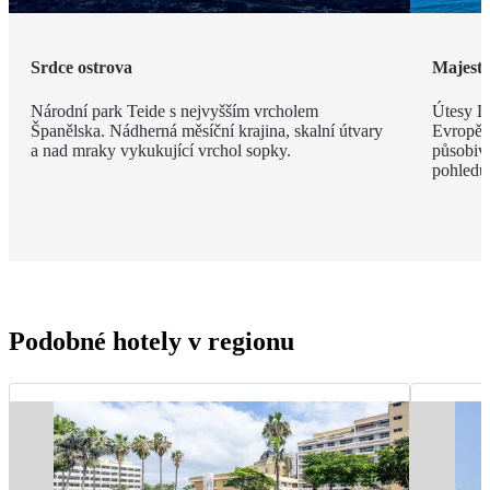
Srdce ostrova
Majestá
Národní park Teide s nejvyšším vrcholem
Útesy Lo
Španělska. Nádherná měsíční krajina, skalní útvary
Evropě,
a nad mraky vykukující vrchol sopky.
působivé
pohledu
Podobné hotely v regionu