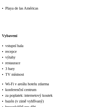
•
Playa de las Américas
Vybavení
•
vstupní hala
•
recepce
•
výtahy
•
restaurace
•
3 bary
•
TV místnost
•
Wi-Fi v areálu hotelu zdarma
•
konferenční centrum
•
za poplatek: internetový koutek
•
bazén (v zimě vyhřívaný)
•
brouzdaliště pro děti