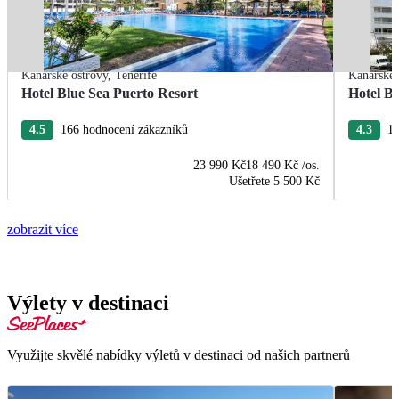
Kanárské ostrovy
,
Tenerife
Kanárské 
Hotel Blue Sea Puerto Resort
Hotel B
4.5
166 hodnocení zákazníků
4.3
13
23 990 Kč
18 490 Kč
/os.
Ušetřete
5 500 Kč
zobrazit více
Výlety v destinaci
Využijte skvělé nabídky výletů v destinaci od našich partnerů