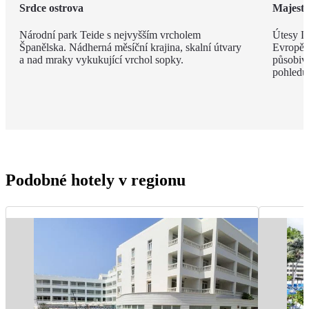
Srdce ostrova
Majestá
Národní park Teide s nejvyšším vrcholem
Útesy Lo
Španělska. Nádherná měsíční krajina, skalní útvary
Evropě,
a nad mraky vykukující vrchol sopky.
působivé
pohledu
Podobné hotely v regionu