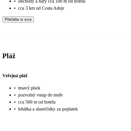
•
obchody a bary cca 100 m od hotelu
•
cca 3 km od Costa Adeje
Přečtěte si více
Pláž
Veřejná pláž
•
tmavý písek
•
pozvolný vstup do moře
•
cca 500 m od hotelu
•
lehátka a slunečníky za poplatek