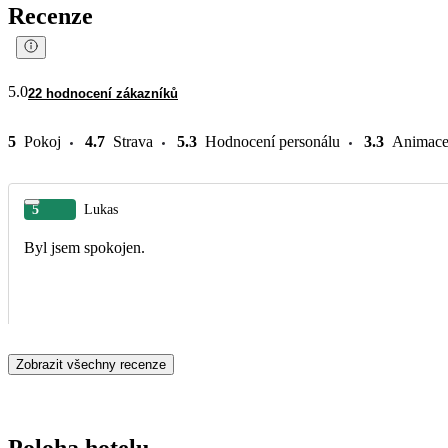
Recenze
5.0
22 hodnocení zákazníků
5
Pokoj
4.7
Strava
5.3
Hodnocení personálu
3.3
Animac
5
Lukas
Byl jsem spokojen.
Zobrazit všechny recenze
Poloha hotelu