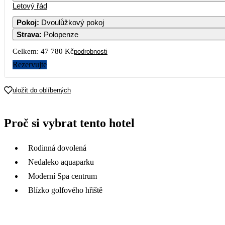
Letový řád
Pokoj
:
Dvoulůžkový pokoj
Strava
:
Polopenze
Celkem:
47 780 Kč
podrobnosti
Rezervujte
uložit do oblíbených
Proč si vybrat tento hotel
Rodinná dovolená
Nedaleko aquaparku
Moderní Spa centrum
Blízko golfového hřiště