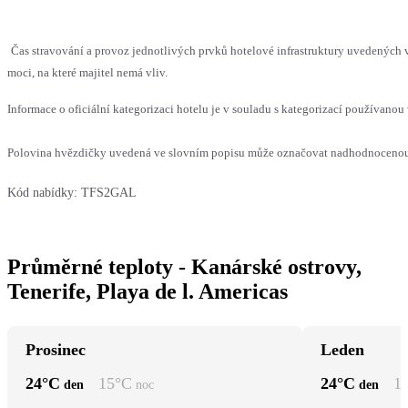
Čas stravování a provoz jednotlivých prvků hotelové infrastruktury uvedenýc
moci, na které majitel nemá vliv.
Informace o oficiální kategorizaci hotelu je v souladu s kategorizací používanou 
Polovina hvězdičky uvedená ve slovním popisu může označovat nadhodnocenou n
Kód nabídky:
TFS2GAL
Průměrné teploty - Kanárské ostrovy,
Tenerife, Playa de l. Americas
Prosinec
Leden
24
°C
15
°C
24
°C
1
den
noc
den