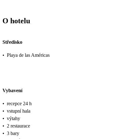
O hotelu
Středisko
•
Playa de las Américas
Vybavení
•
recepce 24 h
•
vstupní hala
•
výtahy
•
2 restaurace
•
3 bary