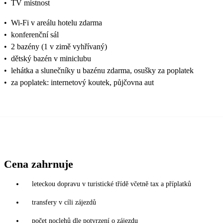
•
TV místnost
•
Wi-Fi v areálu hotelu zdarma
•
konferenční sál
•
2 bazény (1 v zimě vyhřívaný)
•
dětský bazén v miniclubu
•
lehátka a slunečníky u bazénu zdarma, osušky za poplatek
•
za poplatek: internetový koutek, půjčovna aut
Cena zahrnuje
leteckou dopravu v turistické třídě včetně tax a příplatků
transfery v cíli zájezdů
počet noclehů dle potvrzení o zájezdu