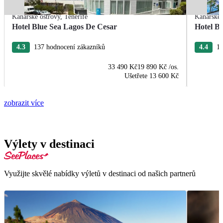
Kanárské ostrovy
,
Tenerife
Kanárské 
Hotel Blue Sea Lagos De Cesar
Hotel Bl
4.3
137 hodnocení zákazníků
4.4
16
33 490 Kč
19 890 Kč
/os.
Ušetřete
13 600 Kč
zobrazit více
Výlety v destinaci
Využijte skvělé nabídky výletů v destinaci od našich partnerů