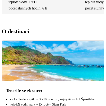
teplota vody
19°C
teplota vody
počet slunných hodin
6 h
počet slunnýc
O destinaci
Tenerife ve zkratce:
sopka Teide s výškou 3 718 m n. m., nejvyšší vrchol Španělska
největší vodní park v Evropě – Siam Park