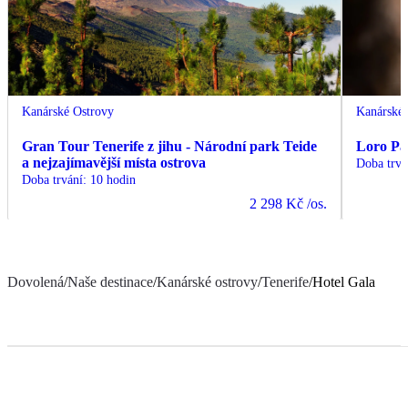
Kanárské Ostrovy
Kanárské 
Gran Tour Tenerife z jihu - Národní park Teide
Loro Pa
a nejzajímavější místa ostrova
Doba trvá
Doba trvání
:
10 hodin
2 298 Kč
/os.
Dovolená
/
Naše destinace
/
Kanárské ostrovy
/
Tenerife
/
Hotel Gala