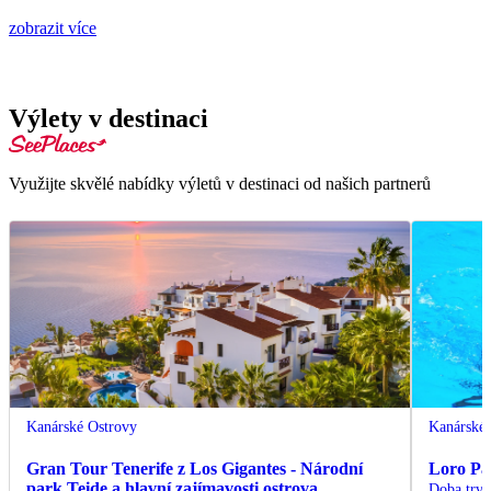
zobrazit více
Výlety v destinaci
Využijte skvělé nabídky výletů v destinaci od našich partnerů
Kanárské Ostrovy
Kanárské 
Gran Tour Tenerife z Los Gigantes - Národní
Loro Par
park Teide a hlavní zajímavosti ostrova
Doba trvá