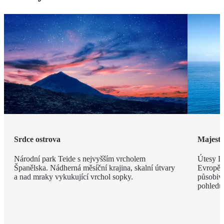
Srdce ostrova
Majestá
Národní park Teide s nejvyšším vrcholem
Útesy Lo
Španělska. Nádherná měsíční krajina, skalní útvary
Evropě,
a nad mraky vykukující vrchol sopky.
působivé
pohledu