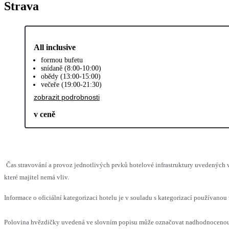
Strava
All inclusive
formou bufetu
snídaně (8:00-10:00)
obědy (13:00-15:00)
večeře (19:00-21:30)
zobrazit podrobnosti
v ceně
Čas stravování a provoz jednotlivých prvků hotelové infrastruktury uvedenýc
které majitel nemá vliv.
Informace o oficiální kategorizaci hotelu je v souladu s kategorizací používanou 
Polovina hvězdičky uvedená ve slovním popisu může označovat nadhodnocenou n