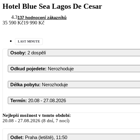
Hotel Blue Sea Lagos De Cesar
4.3
137 hodnocení zákazníků
35 590 Kč
19 990 Kč
LAST MINUTE
Osoby
:
2 dospělí
Odkud pojedete
:
Nerozhoduje
Délka pobytu
:
Nerozhoduje
Termín
:
20.08 - 27.08.2026
Nejlepší možnost v tomto období:
20.08
-
27.08.2026
(8 dní, 7 nocí)
Odlet
:
Praha (letiště), 11:50