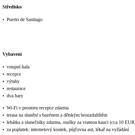
Středisko
•
Puerto de Santiago
Vybavení
•
vstupní hala
•
recepce
•
výtahy
•
restaurace
•
dva bary
•
Wi-Fi v prostoru recepce zdarma
•
terasa na slunění s bazénem a dětským brouzdalištěm
•
lehátka a slunečníky zdarma, osušky za vratnou kauci (cca 10 EUR
•
za poplatek: internetový koutek, půjčovna aut, lékař na vyžádání