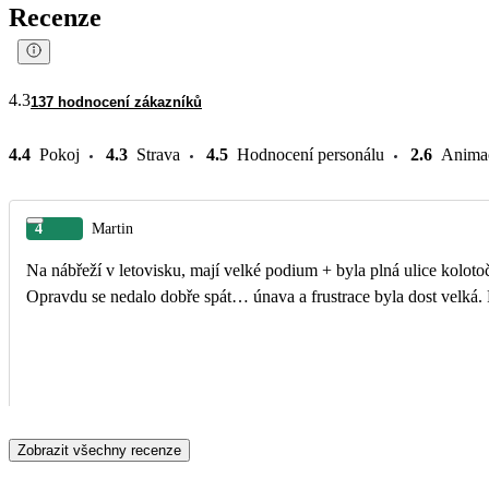
Recenze
4.3
137 hodnocení zákazníků
4.4
Pokoj
4.3
Strava
4.5
Hodnocení personálu
2.6
Anima
4
Martin
Na nábřeží v letovisku, mají velké podium + byla plná ulice koloto
Opravdu se nedalo dobře spát… únava a frustrace byla dost velká. P
Zobrazit všechny recenze