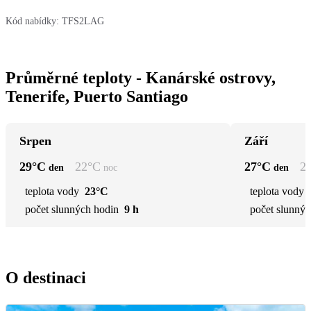
Kód nabídky:
TFS2LAG
Průměrné teploty - Kanárské ostrovy,
Tenerife, Puerto Santiago
Srpen
Září
29
°C
22
°C
27
°C
2
den
noc
den
teplota vody
23°C
teplota vody
počet slunných hodin
9 h
počet slunnýc
O destinaci