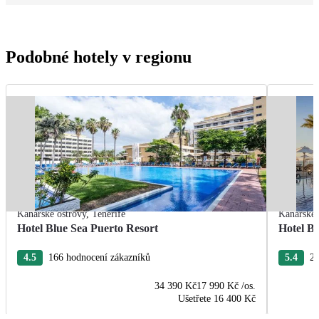
Podobné hotely v regionu
Kanárské ostrovy
,
Tenerife
Kanárské 
Hotel Blue Sea Puerto Resort
Hotel Ba
4.5
166 hodnocení zákazníků
5.4
24
34 390 Kč
17 990 Kč
/os.
Ušetřete
16 400 Kč