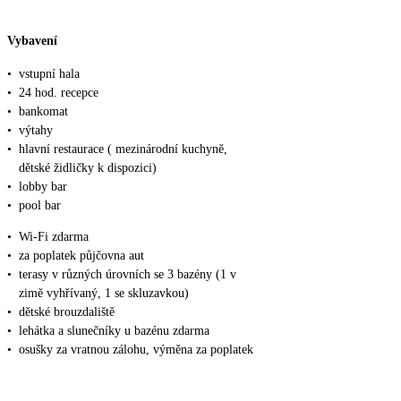
Vybavení
•
vstupní hala
•
24 hod. recepce
•
bankomat
•
výtahy
•
hlavní restaurace ( mezinárodní kuchyně,
dětské židličky k dispozici)
•
lobby bar
•
pool bar
•
Wi-Fi zdarma
•
za poplatek půjčovna aut
•
terasy v různých úrovních se 3 bazény (1 v
zimě vyhřívaný, 1 se skluzavkou)
•
dětské brouzdaliště
•
lehátka a slunečníky u bazénu zdarma
•
osušky za vratnou zálohu, výměna za poplatek