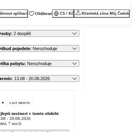
áhnout aplikaci
Oblíbené
CS / Kč
Klientská zóna Můj Čedok
Osoby
:
2 dospělí
dkud pojedete
:
Nerozhoduje
élka pobytu
:
Nerozhoduje
ermín
:
13.08 - 20.08.2026
LAST MINUTE
jlepší možnost v tomto období:
.08
-
20.08.2026
 dní, 7 nocí)