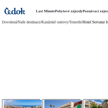
Last Minute
Pobytové zájezdy
Poznávací záje
více fotografií (29)
Dovolená
/
Naše destinace
/
Kanárské ostrovy
/
Tenerife
/
Hotel Servatur Is