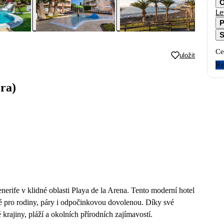
O
Le
P
S
Ce
uložit
Re
ora)
nerife v klidné oblasti Playa de la Arena. Tento moderní hotel
né pro rodiny, páry i odpočinkovou dovolenou. Díky své
krajiny, pláží a okolních přírodních zajímavostí.