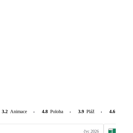
3.2
Animace
4.8
Poloha
3.9
Pláž
4.6
Atrakce
čvc 2026
3
Sim