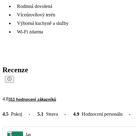
Rodinná dovolená
Víceúrovňový terén
Výborná kuchyně a služby
Wi-Fi zdarma
Recenze
4.8
311 hodnocení zákazníků
4.5
Pokoj
5.1
Strava
4.9
Hodnocení personálu
6
Jan