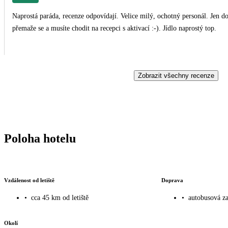
Naprostá paráda, recenze odpovídají. Velice milý, ochotný personál. Jen d
přemaže se a musíte chodit na recepci s aktivací :-). Jídlo naprostý top.
Zobrazit všechny recenze
Poloha hotelu
Vzdálenost od letiště
Doprava
•
cca 45 km od letiště
•
autobusová za
Okolí