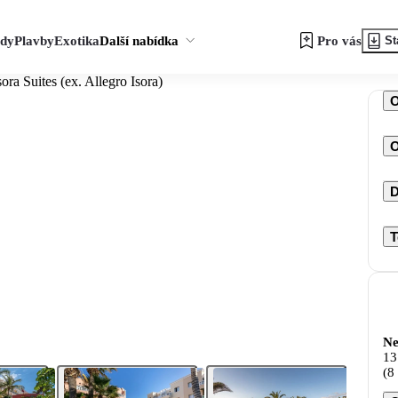
zdy
Plavby
Exotika
Další nabídka
Pro vás
St
ora Suites (ex. Allegro Isora)
O
D
T
Ne
13
(8