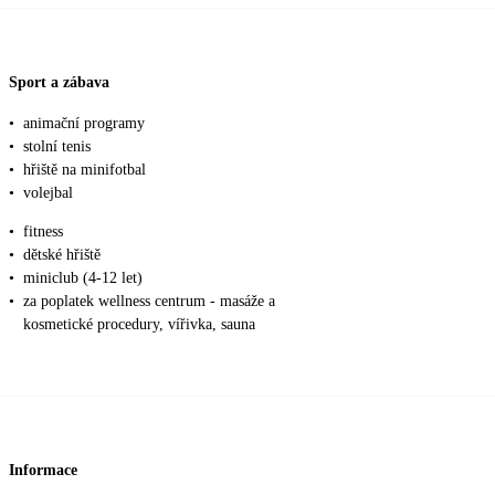
Sport a zábava
•
animační programy
•
stolní tenis
•
hřiště na minifotbal
•
volejbal
•
fitness
•
dětské hřiště
•
miniclub (4-12 let)
•
za poplatek wellness centrum - masáže a
kosmetické procedury, vířivka, sauna
Informace