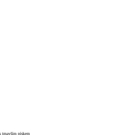
 s tmavším pískem