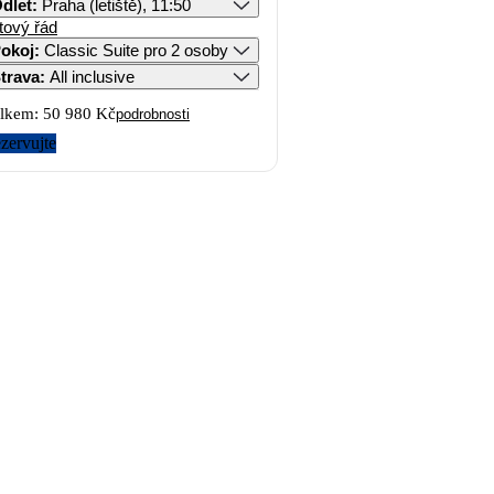
dlet
:
Praha (letiště), 11:50
tový řád
okoj
:
Classic Suite pro 2 osoby
trava
:
All inclusive
lkem:
50 980 Kč
podrobnosti
zervujte