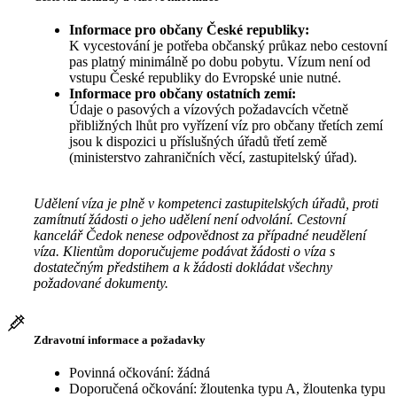
Informace pro občany České republiky:
K vycestování je potřeba občanský průkaz nebo cestovní
pas platný minimálně po dobu pobytu. Vízum není od
vstupu České republiky do Evropské unie nutné.
Informace pro občany ostatních zemí:
Údaje o pasových a vízových požadavcích včetně
přibližných lhůt pro vyřízení víz pro občany třetích zemí
jsou k dispozici u příslušných úřadů třetí země
(ministerstvo zahraničních věcí, zastupitelský úřad).
Udělení víza je plně v kompetenci zastupitelských úřadů, proti
zamítnutí žádosti o jeho udělení není odvolání. Cestovní
kancelář Čedok nenese odpovědnost za případné neudělení
víza. Klientům doporučujeme podávat žádosti o víza s
dostatečným předstihem a k žádosti dokládat všechny
požadované dokumenty.
Zdravotní informace a požadavky
Povinná očkování: žádná
Doporučená očkování: žloutenka typu A, žloutenka typu