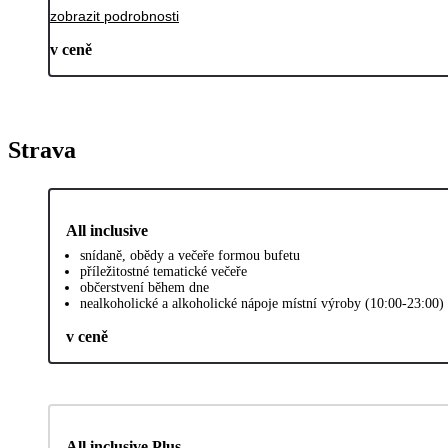
zobrazit podrobnosti
v ceně
Strava
All inclusive
snídaně, obědy a večeře formou bufetu
příležitostné tematické večeře
občerstvení během dne
nealkoholické a alkoholické nápoje místní výroby (10:00-23:00)
v ceně
All inclusive Plus