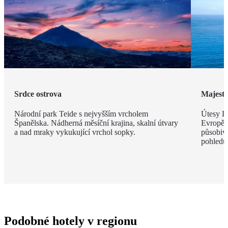
Srdce ostrova
Majestá
Národní park Teide s nejvyšším vrcholem
Útesy Lo
Španělska. Nádherná měsíční krajina, skalní útvary
Evropě,
a nad mraky vykukující vrchol sopky.
působivé
pohledu
Podobné hotely v regionu