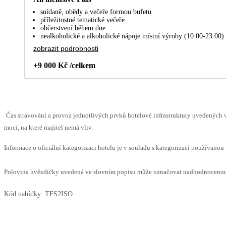
snídaně, obědy a večeře formou bufetu
příležitostné tematické večeře
občerstvení během dne
nealkoholické a alkoholické nápoje místní výroby (10:00-23:00)
zobrazit podrobnosti
+9 000 Kč /celkem
Čas stravování a provoz jednotlivých prvků hotelové infrastruktury uvedenýc
moci, na které majitel nemá vliv.
Informace o oficiální kategorizaci hotelu je v souladu s kategorizací používanou 
Polovina hvězdičky uvedená ve slovním popisu může označovat nadhodnocenou n
Kód nabídky:
TFS2ISO