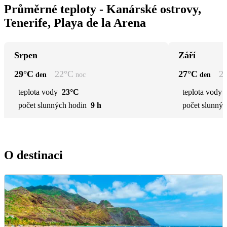
Průměrné teploty - Kanárské ostrovy,
Tenerife, Playa de la Arena
Srpen
Září
29
°C
22
°C
27
°C
2
den
noc
den
teplota vody
23°C
teplota vody
počet slunných hodin
9 h
počet slunnýc
O destinaci