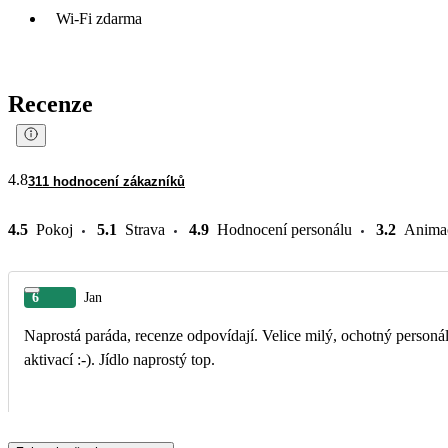
Wi-Fi zdarma
Recenze
4.8
311 hodnocení zákazníků
4.5
Pokoj
5.1
Strava
4.9
Hodnocení personálu
3.2
Anima
6
Jan
Naprostá paráda, recenze odpovídají. Velice milý, ochotný personál
aktivací :-). Jídlo naprostý top.