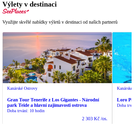
Výlety v destinaci
Využijte skvělé nabídky výletů v destinaci od našich partnerů
Kanárské Ostrovy
Kanárské 
Gran Tour Tenerife z Los Gigantes - Národní
Loro Par
park Teide a hlavní zajímavosti ostrova
Doba trvá
Doba trvání
:
10 hodin
2 303 Kč
/os.