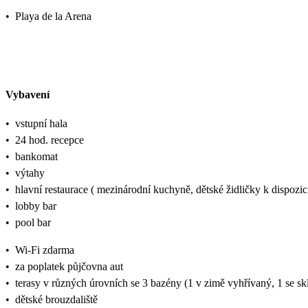
•
Playa de la Arena
Vybavení
•
vstupní hala
•
24 hod. recepce
•
bankomat
•
výtahy
•
hlavní restaurace ( mezinárodní kuchyně, dětské židličky k dispozic
•
lobby bar
•
pool bar
•
Wi-Fi zdarma
•
za poplatek půjčovna aut
•
terasy v různých úrovních se 3 bazény (1 v zimě vyhřívaný, 1 se s
•
dětské brouzdaliště