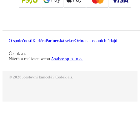
O společnosti
Kariéra
Partnerská sekce
Ochrana osobních údajů
Čedok a.s
Návrh a realizace webu
Axabee sp. z. o.o.
© 2026, cestovní kancelář Čedok a.s.