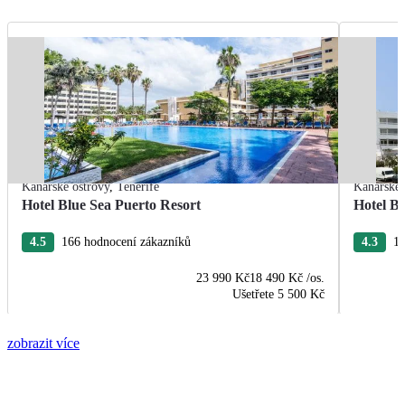
Kanárské ostrovy
,
Tenerife
Kanárské 
Hotel Blue Sea Puerto Resort
Hotel B
4.5
166 hodnocení zákazníků
4.3
13
23 990 Kč
18 490 Kč
/os.
Ušetřete
5 500 Kč
zobrazit více