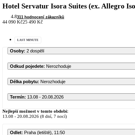
Hotel Servatur Isora Suites (ex. Allegro Is
4.8
311 hodnocení zákazníků
44 090 Kč
25 490 Kč
LAST MINUTE
Osoby
:
2 dospělí
Odkud pojedete
:
Nerozhoduje
Délka pobytu
:
Nerozhoduje
Termín
:
13.08 - 20.08.2026
Nejlepší možnost v tomto období:
13.08
-
20.08.2026
(8 dní, 7 nocí)
Odlet
:
Praha (letiště), 11:50