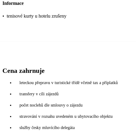
Informace
•
tenisové kurty u hotelu zrušeny
Cena zahrnuje
leteckou přepravu v turistické třídě včetně tax a příplatků
transfery v cíli zájezdů
počet noclehů dle smlouvy o zájezdu
stravování v rozsahu uvedeném u ubytovacího objektu
služby česky mluvícího delegáta