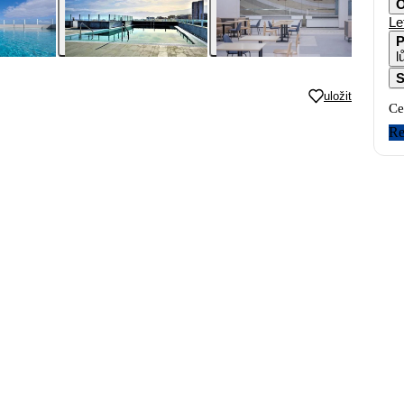
O
Le
P
S
uložit
Ce
Re