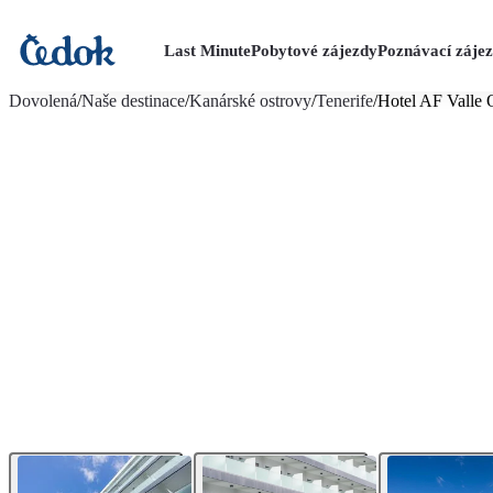
Last Minute
Pobytové zájezdy
Poznávací záje
více fotografií (14)
Dovolená
/
Naše destinace
/
Kanárské ostrovy
/
Tenerife
/
Hotel AF Valle 