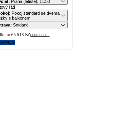
dlet
:
Praha (letiště), 11:50
tový řád
okoj
:
Pokoj standard se dvěma
lůžky s balkonem
trava
:
Snídaně
lkem:
65 518 Kč
podrobnosti
zervujte