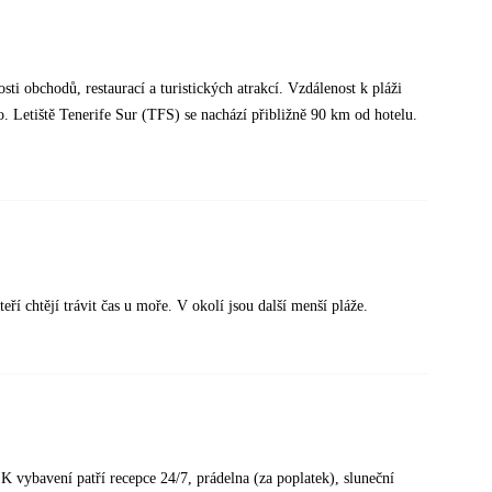
sti obchodů, restaurací a turistických atrakcí. Vzdálenost k pláži
. Letiště Tenerife Sur (TFS) se nachází přibližně 90 km od hotelu.
eří chtějí trávit čas u moře. V okolí jsou další menší pláže.
K vybavení patří recepce 24/7, prádelna (za poplatek), sluneční