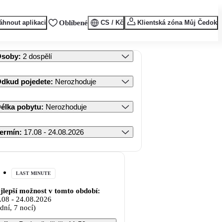
áhnout aplikaci
Oblíbené
CS / Kč
Klientská zóna Můj Čedok
Osoby
:
2 dospělí
dkud pojedete
:
Nerozhoduje
élka pobytu
:
Nerozhoduje
ermín
:
17.08 - 24.08.2026
LAST MINUTE
jlepší možnost v tomto období:
.08
-
24.08.2026
 dní, 7 nocí)