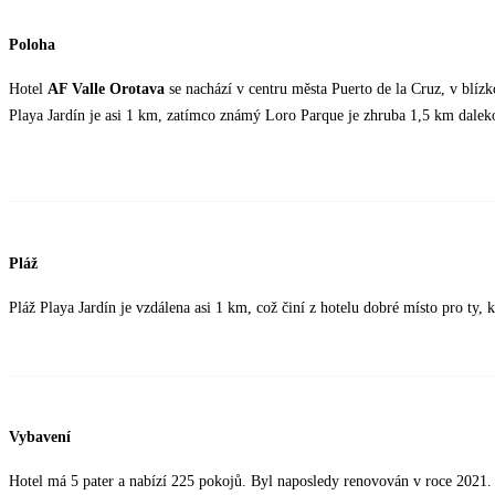
Poloha
Hotel
AF Valle Orotava
se nachází v centru města Puerto de la Cruz, v blízko
Playa Jardín je asi 1 km, zatímco známý Loro Parque je zhruba 1,5 km daleko
Pláž
Pláž Playa Jardín je vzdálena asi 1 km, což činí z hotelu dobré místo pro ty, kt
Vybavení
Hotel má 5 pater a nabízí 225 pokojů. Byl naposledy renovován v roce 2021. 