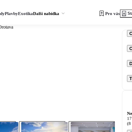
zdy
Plavby
Exotika
Další nabídka
Pro vás
St
Orotava
O
D
T
Ne
17
(8