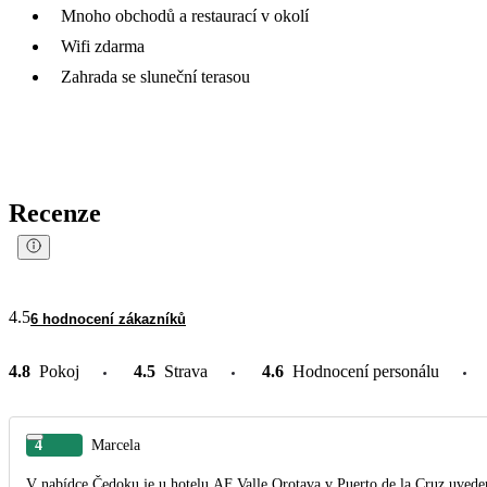
Mnoho obchodů a restaurací v okolí
Wifi zdarma
Zahrada se sluneční terasou
Recenze
4.5
6 hodnocení zákazníků
4.8
Pokoj
4.5
Strava
4.6
Hodnocení personálu
4
Marcela
V nabídce Čedoku je u hotelu AF Valle Orotava v Puerto de la Cruz uvedena úvodní fotografie, která patří zcela jinému hotelu. 