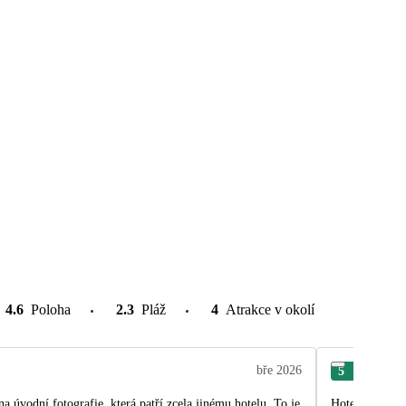
4.6
Poloha
2.3
Pláž
4
Atrakce v okolí
bře 2026
5
Mat
To je
Hotel super až