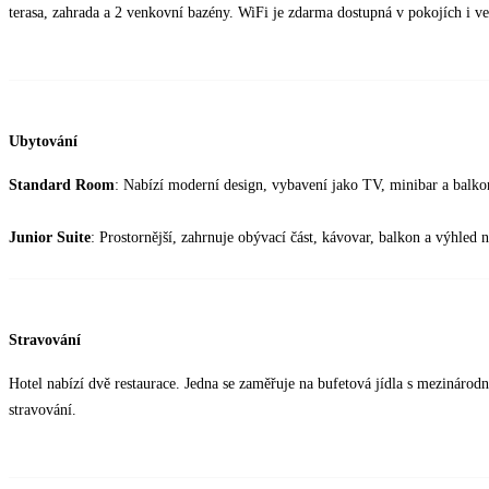
terasa, zahrada a 2 venkovní bazény. WiFi je zdarma dostupná v pokojích i ve
Ubytování
Standard Room
: Nabízí moderní design, vybavení jako TV, minibar a balkon
Junior Suite
: Prostornější, zahrnuje obývací část, kávovar, balkon a výhled 
Stravování
Hotel nabízí dvě restaurace. Jedna se zaměřuje na bufetová jídla s mezinárodn
stravování.