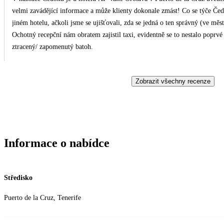
velmi zavádějící informace a může klienty dokonale zmást! Co se týče Čedokem organizované dopravy do hotelu, řidič nás vysadil v
jiném hotelu, ačkoli jsme se ujišťovali, zda se jedná o ten správný (ve m
Ochotný recepční nám obratem zajistil taxi, evidentně se to nestalo poprvé :). Chválím delegátku, která nám našla a do
ztracený/ zapomenutý batoh.
Zobrazit všechny recenze
Informace o nabídce
Středisko
Puerto de la Cruz, Tenerife