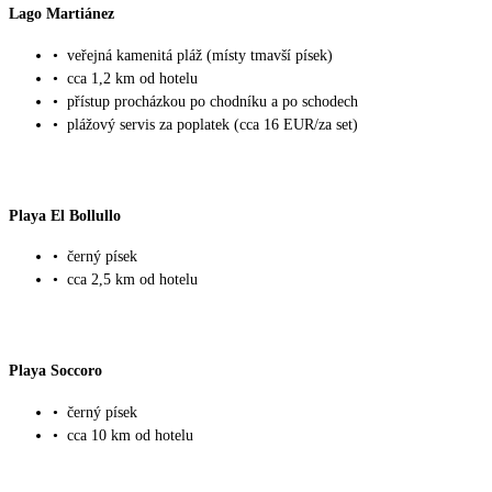
Lago Martiánez
•
veřejná kamenitá pláž (místy tmavší písek)
•
cca 1,2 km od hotelu
•
přístup procházkou po chodníku a po schodech
•
plážový servis za poplatek (cca 16 EUR/za set)
Playa El Bollullo
•
černý písek
•
cca 2,5 km od hotelu
Playa Soccoro
•
černý písek
•
cca 10 km od hotelu