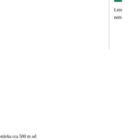
Letos podruhé 
nemáme co vyt
astávka cca 500 m od