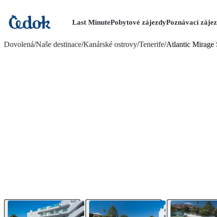
Last Minute
Pobytové zájezdy
Poznávací záje
více fotografií (24)
Dovolená
/
Naše destinace
/
Kanárské ostrovy
/
Tenerife
/
Atlantic Mirage 