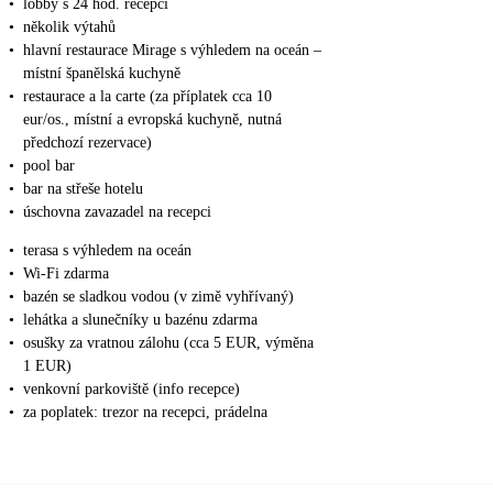
•
lobby s 24 hod. recepcí
•
několik výtahů
•
hlavní restaurace Mirage s výhledem na oceán –
místní španělská kuchyně
•
restaurace a la carte (za příplatek cca 10
eur/os., místní a evropská kuchyně, nutná
předchozí rezervace)
•
pool bar
•
bar na střeše hotelu
•
úschovna zavazadel na recepci
•
terasa s výhledem na oceán
•
Wi-Fi zdarma
•
bazén se sladkou vodou (v zimě vyhřívaný)
•
lehátka a slunečníky u bazénu zdarma
•
osušky za vratnou zálohu (cca 5 EUR, výměna
1 EUR)
•
venkovní parkoviště (info recepce)
•
za poplatek: trezor na recepci, prádelna