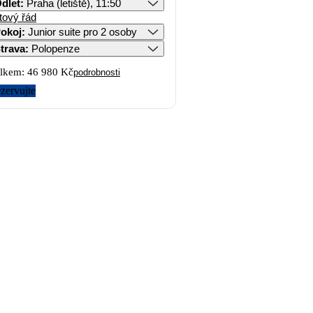
dlet
:
Praha (letiště), 11:50
tový řád
okoj
:
Junior suite pro 2 osoby
trava
:
Polopenze
lkem:
46 980 Kč
podrobnosti
zervujte