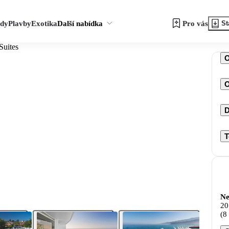
zdy
Plavby
Exotika
Další nabídka
Pro vás
St
Suites
O
D
T
Ne
20
(8