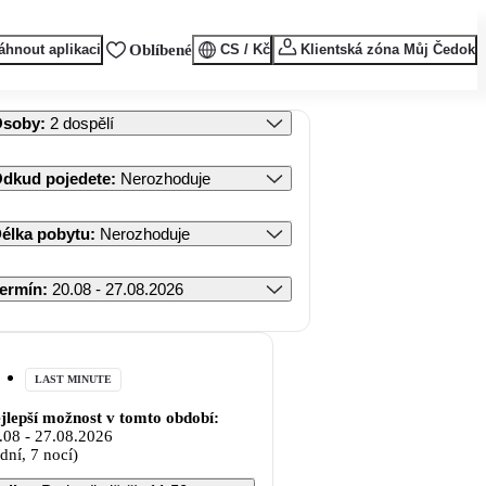
áhnout aplikaci
Oblíbené
CS / Kč
Klientská zóna Můj Čedok
Osoby
:
2 dospělí
dkud pojedete
:
Nerozhoduje
élka pobytu
:
Nerozhoduje
ermín
:
20.08 - 27.08.2026
LAST MINUTE
jlepší možnost v tomto období:
.08
-
27.08.2026
 dní, 7 nocí)