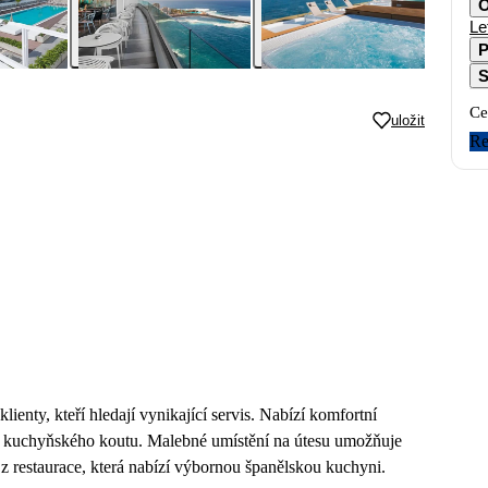
O
Le
P
S
Ce
uložit
Re
lienty, kteří hledají vynikající servis. Nabízí komfortní
kuchyňského koutu. Malebné umístění na útesu umožňuje
 z restaurace, která nabízí výbornou španělskou kuchyni.