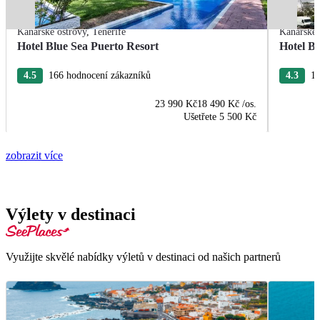
Kanárské ostrovy
,
Tenerife
Kanárské 
Hotel Blue Sea Puerto Resort
Hotel B
4.5
166 hodnocení zákazníků
4.3
13
23 990 Kč
18 490 Kč
/os.
Ušetřete
5 500 Kč
zobrazit více
Výlety v destinaci
Využijte skvělé nabídky výletů v destinaci od našich partnerů