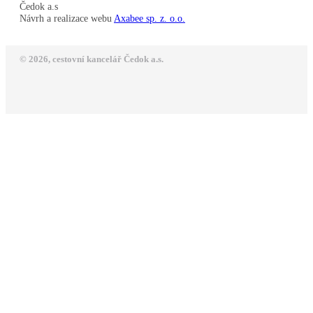
Čedok a.s
Návrh a realizace webu
Axabee sp. z. o.o.
© 2026, cestovní kancelář Čedok a.s.