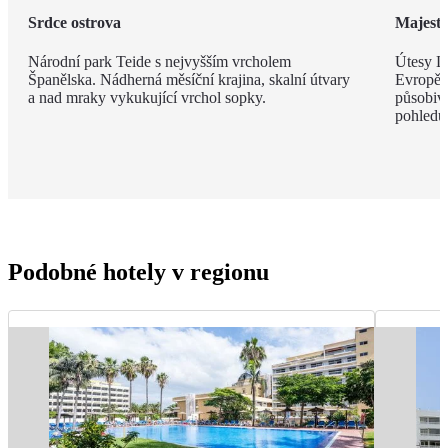
Srdce ostrova
Majestá
Národní park Teide s nejvyšším vrcholem
Útesy Lo
Španělska. Nádherná měsíční krajina, skalní útvary
Evropě,
a nad mraky vykukující vrchol sopky.
působivé
pohledu
Podobné hotely v regionu