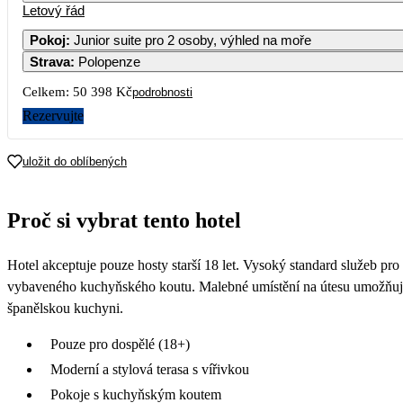
Letový řád
Pokoj
:
Junior suite pro 2 osoby, výhled na moře
Strava
:
Polopenze
Celkem:
50 398 Kč
podrobnosti
Rezervujte
uložit do oblíbených
Proč si vybrat tento hotel
Hotel akceptuje pouze hosty starší 18 let. Vysoký standard služeb pr
vybaveného kuchyňského koutu. Malebné umístění na útesu umožňuje ob
španělskou kuchyni.
Pouze pro dospělé (18+)
Moderní a stylová terasa s vířivkou
Pokoje s kuchyňským koutem