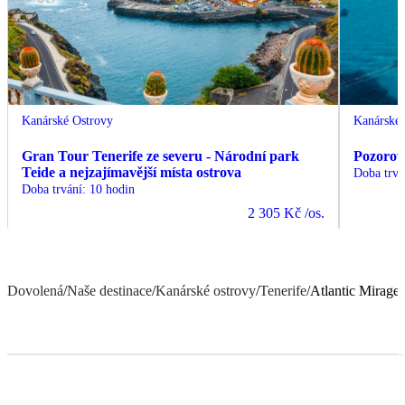
Kanárské Ostrovy
Kanárské 
Gran Tour Tenerife ze severu - Národní park
Pozorov
Teide a nejzajímavější místa ostrova
Doba trvá
Doba trvání
:
10 hodin
2 305 Kč
/os.
Dovolená
/
Naše destinace
/
Kanárské ostrovy
/
Tenerife
/
Atlantic Mirage 