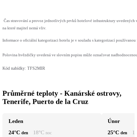
Čas stravování a provoz jednotlivých prvků hotelové infrastruktury uvedenýc
na které majitel nemá vliv.
Informace o oficiální kategorizaci hotelu je v souladu s kategorizací používanou 
Polovina hvězdičky uvedená ve slovním popisu může označovat nadhodnocenou n
Kód nabídky:
TFS2MIR
Průměrné teploty - Kanárské ostrovy,
Tenerife, Puerto de la Cruz
Leden
Únor
24
°C
18
°C
25
°C
1
den
noc
den