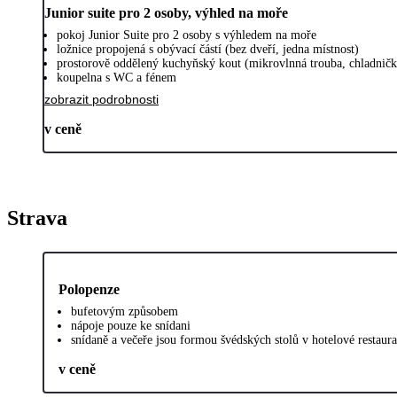
Junior suite pro 2 osoby, výhled na moře
pokoj Junior Suite pro 2 osoby s výhledem na moře
ložnice propojená s obývací částí (bez dveří, jedna místnost)
prostorově oddělený kuchyňský kout (mikrovlnná trouba, chladničk
koupelna s WC a fénem
zobrazit podrobnosti
v ceně
Strava
Polopenze
bufetovým způsobem
nápoje pouze ke snídani
snídaně a večeře jsou formou švédských stolů v hotelové restaur
v ceně