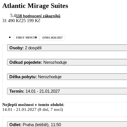
Atlantic Mirage Suites
5.4
118 hodnocení zákazníků
31 490 Kč
25 199 Kč
FIRST MINUTE
ZIMA 2026/2027
Osoby
:
2 dospělí
Odkud pojedete
:
Nerozhoduje
Délka pobytu
:
Nerozhoduje
Termín
:
14.01 - 21.01.2027
Nejlepší možnost v tomto období:
14.01
-
21.01.2027
(8 dní, 7 nocí)
Odlet
:
Praha (letiště), 11:50