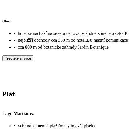
Okolí
•
hotel se nachází na severu ostrova, v klidné zóně letoviska P
•
nejbližší obchody cca 350 m od hotelu, u místní komunikace
•
cca 800 m od botanické zahrady Jardin Botanique
Přečtěte si více
Pláž
Lago Martiánez
•
veřejná kamenitá pláž (místy tmavší písek)