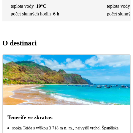
teplota vody
19°C
teplota vody
počet slunných hodin
6 h
počet slunnýc
O destinaci
Tenerife ve zkratce:
sopka Teide s výškou 3 718 m n. m., nejvyšší vrchol Španělska