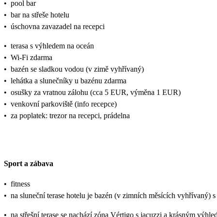
•
pool bar
•
bar na střeše hotelu
•
úschovna zavazadel na recepci
•
terasa s výhledem na oceán
•
Wi-Fi zdarma
•
bazén se sladkou vodou (v zimě vyhřívaný)
•
lehátka a slunečníky u bazénu zdarma
•
osušky za vratnou zálohu (cca 5 EUR, výměna 1 EUR)
•
venkovní parkoviště (info recepce)
•
za poplatek: trezor na recepci, prádelna
Sport a zábava
•
fitness
•
na sluneční terase hotelu je bazén (v zimních měsících vyhřívaný) s
•
na střešní terase se nachází zóna Vértigo s jacuzzi a krásným výhl