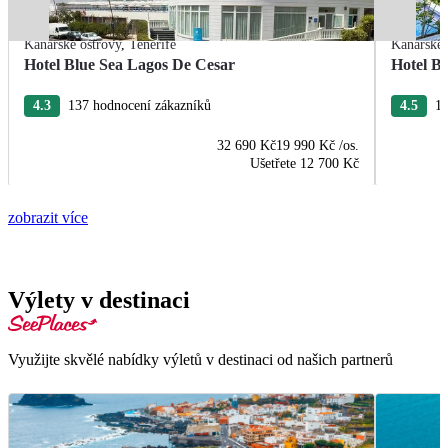
Kanárské ostrovy
,
Tenerife
Kanárské 
Hotel Blue Sea Lagos De Cesar
Hotel Bl
4.3
137 hodnocení zákazníků
4.5
16
32 690 Kč
19 990 Kč
/os.
Ušetřete
12 700 Kč
zobrazit více
Výlety v destinaci
Využijte skvělé nabídky výletů v destinaci od našich partnerů