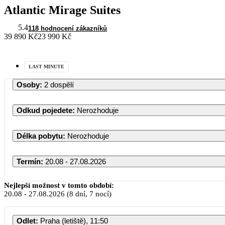
Atlantic Mirage Suites
5.4
118 hodnocení zákazníků
39 890 Kč
23 990 Kč
LAST MINUTE
Osoby
:
2 dospělí
Odkud pojedete
:
Nerozhoduje
Délka pobytu
:
Nerozhoduje
Termín
:
20.08 - 27.08.2026
Nejlepší možnost v tomto období:
20.08
-
27.08.2026
(8 dní, 7 nocí)
Odlet
:
Praha (letiště), 11:50