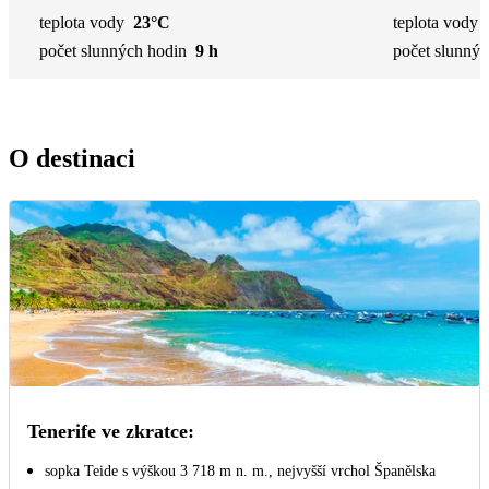
teplota vody
23°C
teplota vody
počet slunných hodin
9 h
počet slunnýc
O destinaci
Tenerife ve zkratce:
sopka Teide s výškou 3 718 m n. m., nejvyšší vrchol Španělska