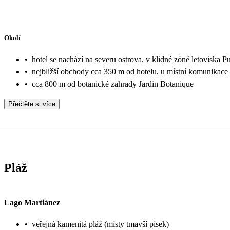
Okolí
•
hotel se nachází na severu ostrova, v klidné zóně letoviska P
•
nejbližší obchody cca 350 m od hotelu, u místní komunikace
•
cca 800 m od botanické zahrady Jardin Botanique
Přečtěte si více
Pláž
Lago Martiánez
•
veřejná kamenitá pláž (místy tmavší písek)