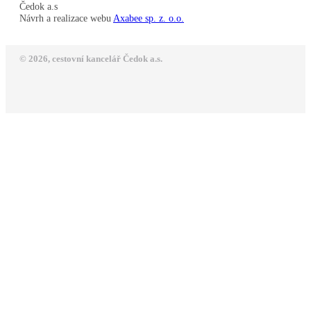
Čedok a.s
Návrh a realizace webu
Axabee sp. z. o.o.
© 2026, cestovní kancelář Čedok a.s.