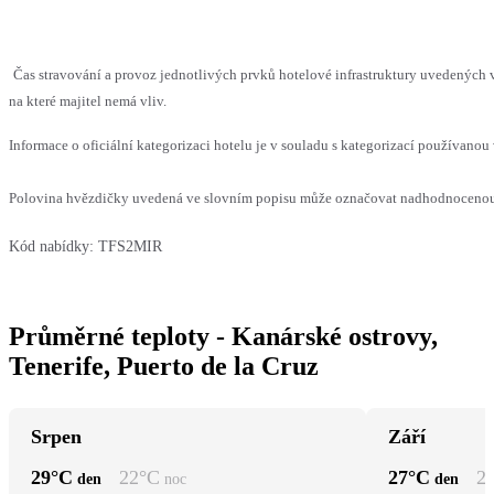
Čas stravování a provoz jednotlivých prvků hotelové infrastruktury uvedenýc
na které majitel nemá vliv.
Informace o oficiální kategorizaci hotelu je v souladu s kategorizací používanou 
Polovina hvězdičky uvedená ve slovním popisu může označovat nadhodnocenou n
Kód nabídky:
TFS2MIR
Průměrné teploty - Kanárské ostrovy,
Tenerife, Puerto de la Cruz
Srpen
Září
29
°C
22
°C
27
°C
2
den
noc
den