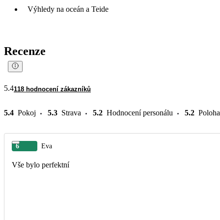
Výhledy na oceán a Teide
Recenze
5.4
118 hodnocení zákazníků
5.4
Pokoj
5.3
Strava
5.2
Hodnocení personálu
5.2
Poloha
6
Eva
Vše bylo perfektní