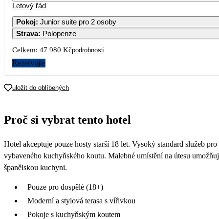
Letový řád
Pokoj
:
Junior suite pro 2 osoby
Strava
:
Polopenze
Celkem:
47 980 Kč
podrobnosti
Rezervujte
uložit do oblíbených
Proč si vybrat tento hotel
Hotel akceptuje pouze hosty starší 18 let. Vysoký standard služeb pr
vybaveného kuchyňského koutu. Malebné umístění na útesu umožňuje ob
španělskou kuchyni.
Pouze pro dospělé (18+)
Moderní a stylová terasa s vířivkou
Pokoje s kuchyňským koutem