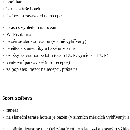
•
pool bar
•
bar na střeše hotelu
•
úschovna zavazadel na recepci
•
terasa s výhledem na oceán
•
Wi-Fi zdarma
•
bazén se sladkou vodou (v zimě vyhřívaný)
•
lehátka a slunečníky u bazénu zdarma
•
osušky za vratnou zálohu (cca 5 EUR, výměna 1 EUR)
•
venkovní parkoviště (info recepce)
•
za poplatek: trezor na recepci, prádelna
Sport a zábava
•
fitness
•
na sluneční terase hotelu je bazén (v zimních měsících vyhřívaný) s
•
na střešní terase se nachází zóna Vértigo s jacuzzi a krásným výhl