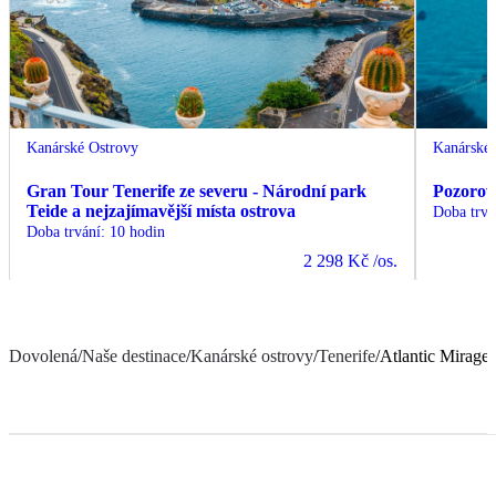
Kanárské Ostrovy
Kanárské 
Gran Tour Tenerife ze severu - Národní park
Pozorov
Teide a nejzajímavější místa ostrova
Doba trvá
Doba trvání
:
10 hodin
2 298 Kč
/os.
Dovolená
/
Naše destinace
/
Kanárské ostrovy
/
Tenerife
/
Atlantic Mirage 