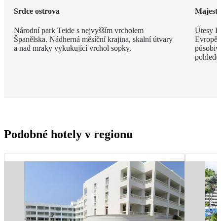
Srdce ostrova
Majestá
Národní park Teide s nejvyšším vrcholem
Útesy Lo
Španělska. Nádherná měsíční krajina, skalní útvary
Evropě,
a nad mraky vykukující vrchol sopky.
působivé
pohledu
Podobné hotely v regionu