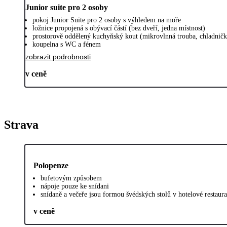
Junior suite pro 2 osoby
pokoj Junior Suite pro 2 osoby s výhledem na moře
ložnice propojená s obývací částí (bez dveří, jedna místnost)
prostorově oddělený kuchyňský kout (mikrovlnná trouba, chladničk
koupelna s WC a fénem
zobrazit podrobnosti
v ceně
Strava
Polopenze
bufetovým způsobem
nápoje pouze ke snídani
snídaně a večeře jsou formou švédských stolů v hotelové restaur
v ceně