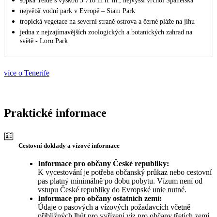
sopka Teide s výškou 3 718 m n. m., nejvyšší vrchol Španělska
největší vodní park v Evropě – Siam Park
tropická vegetace na severní straně ostrova a černé pláže na jihu
jedna z nejzajímavějších zoologických a botanických zahrad na
světě - Loro Park
více o Tenerife
Praktické informace
Cestovní doklady a vízové informace
Informace pro občany České republiky:
K vycestování je potřeba občanský průkaz nebo cestovní
pas platný minimálně po dobu pobytu. Vízum není od
vstupu České republiky do Evropské unie nutné.
Informace pro občany ostatních zemí:
Údaje o pasových a vízových požadavcích včetně
přibližných lhůt pro vyřízení víz pro občany třetích zemí