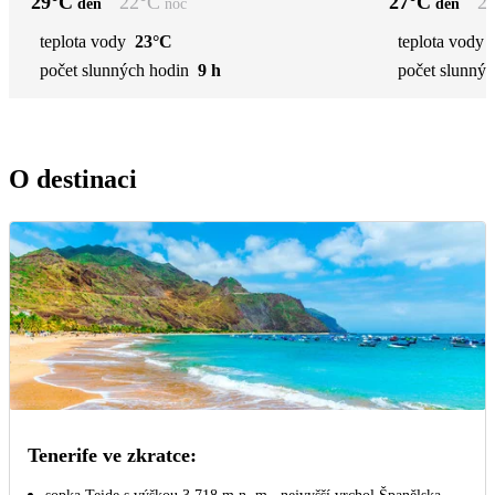
29
°C
22
°C
27
°C
2
den
noc
den
teplota vody
23°C
teplota vody
počet slunných hodin
9 h
počet slunnýc
O destinaci
Tenerife ve zkratce: