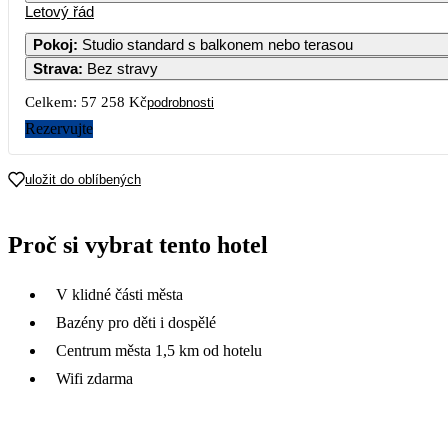
Letový řád
1
2
Pokoj
:
Studio standard s balkonem nebo terasou
Strava
:
Bez stravy
3
4
5
6
7
8
9
Celkem:
57 258 Kč
podrobnosti
10
11
12
13
14
15
16
Rezervujte
17
18
19
20
21
22
23
uložit do oblíbených
25 609
28 579
31 869
24 009
28 629
22 839
24
25
26
27
28
29
30
Proč si vybrat tento hotel
20 509
23 639
30 179
19 719
17 809
24 489
31
V klidné části města
14 749
Bazény pro děti i dospělé
Centrum města 1,5 km od hotelu
Wifi zdarma