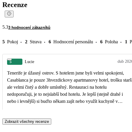
Recenze
5.3
3 hodnocení zákazníků
5
Pokoj
2
Strava
6
Hodnocení personálu
6
Poloha
1
P
dub 202
5
Lucie
Tenerife je úžasný ostrov. S hotelem jsme byli velmi spokojeni,
Casablanca je pouze 3hvezdickovy apartmanovy hotel, trošku starš
ale velmi čistý a dobře umístěný. Restauraci na hotelu
nedoporučuji, je to nejslabší bod hotelu. Je lepší (stejně drahé i
nebo i levnější) si buďto někam zajít nebo využít kuchyně v
apartmánu. Bazén byl vyhřívaný asi na 24 stupňů. Ale poslední 3
dny byl uzavřen kvůli každoroční údržbě. Měli jsme půjčené auto a
Zobrazit všechny recenze
mohli jsme sami prozkoumat celý ostrov i s plážemi dále od města,
ty jsou mnohem krásnější než ty ve městě.