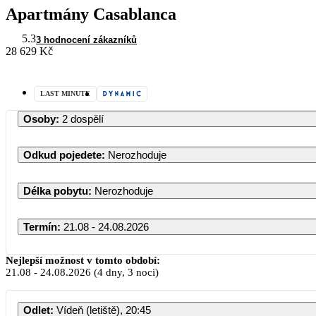
Apartmány Casablanca
5.3
3 hodnocení zákazníků
28 629 Kč
LAST MINUTE
Osoby
:
2 dospělí
Odkud pojedete
:
Nerozhoduje
Délka pobytu
:
Nerozhoduje
Termín
:
21.08 - 24.08.2026
Srpen 2026
Nejlepší možnost v tomto období:
21.08
-
24.08.2026
(4 dny, 3 noci)
PO
ÚT
ST
ČT
PÁ
SO
NE
Odlet
:
Vídeň (letiště), 20:45