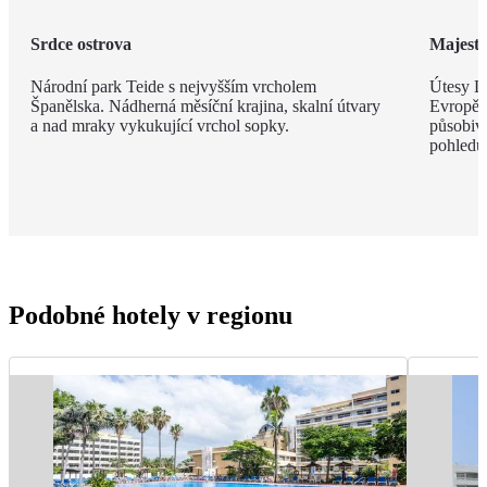
Srdce ostrova
Majestá
Národní park Teide s nejvyšším vrcholem
Útesy Lo
Španělska. Nádherná měsíční krajina, skalní útvary
Evropě,
a nad mraky vykukující vrchol sopky.
působivé
pohledu
Podobné hotely v regionu