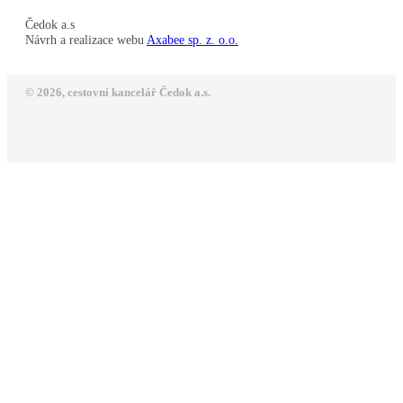
Čedok a.s
Návrh a realizace webu
Axabee sp. z. o.o.
© 2026, cestovní kancelář Čedok a.s.