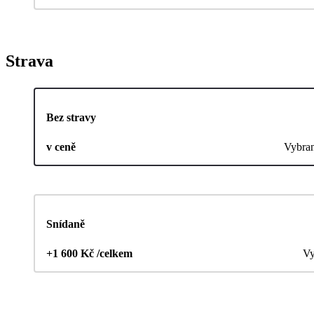
Strava
Bez stravy
v ceně
Vybra
Snídaně
+1 600 Kč /celkem
Vy