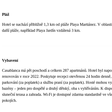
Pláž
Hotel se nachází přibližně 1,3 km od pláže Playa Martiánez. V oblasti
další pláže, například Playa Jardín vzdálená 3 km.
Vybavení
Casablanca má pět poschodí a celkem 287 apartmánů. Hotel byl napo
renovován v roce 2022. Poskytuje recepci otevřenou 24 hodin denně,
parkování (za poplatek) a službu praní (za poplatek). Hosté mohou vy
bazény – jeden pro dospělé a druhý dětský, oba s vyhříváním. K dispo
sluneční terasa a zahrada. Wi-Fi je dostupné zdarma standardně ve vš
pokojích.