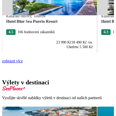
Kanárské ostrovy
,
Tenerife
Kanárské 
Hotel Blue Sea Puerto Resort
Hotel B
4.5
166 hodnocení zákazníků
4.3
13
23 990 Kč
18 490 Kč
/os.
Ušetřete
5 500 Kč
zobrazit více
Výlety v destinaci
Využijte skvělé nabídky výletů v destinaci od našich partnerů