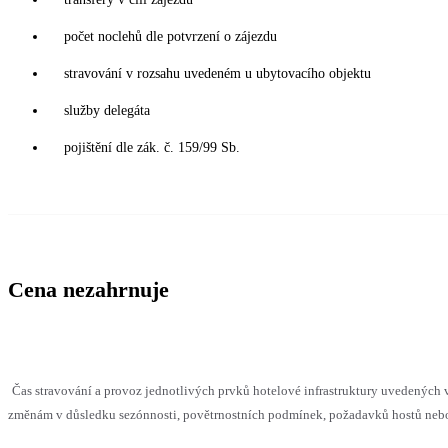
počet noclehů dle potvrzení o zájezdu
stravování v rozsahu uvedeném u ubytovacího objektu
služby delegáta
pojištění dle zák. č. 159/99 Sb.
Cena nezahrnuje
Čas stravování a provoz jednotlivých prvků hotelové infrastruktury uvedenýc
změnám v důsledku sezónnosti, povětrnostních podmínek, požadavků hostů nebo v