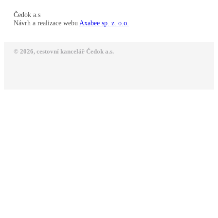
Čedok a.s
Návrh a realizace webu
Axabee sp. z. o.o.
© 2026, cestovní kancelář Čedok a.s.