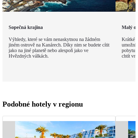
Sopečná krajina
Malý os
Výhledy, které se vám nenaskytnou na žádném
Krátké v
jiném ostrově na Kanárech. Díky nim se budete cítit
umožní n
jako na jiné planetě nebo alespoň jako ve
pobytu. 
Hvězdných válkách.
chtít vrát
Podobné hotely v regionu