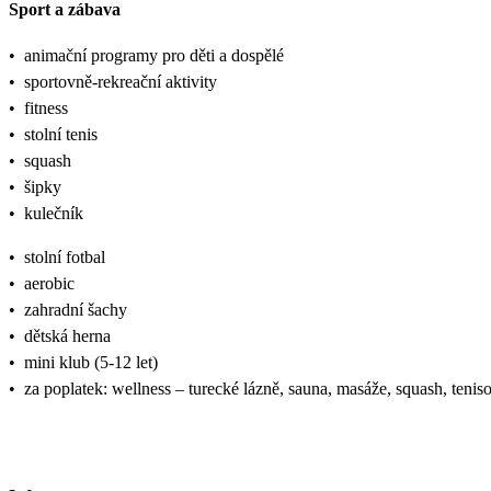
Sport a zábava
•
animační programy pro děti a dospělé
•
sportovně-rekreační aktivity
•
fitness
•
stolní tenis
•
squash
•
šipky
•
kulečník
•
stolní fotbal
•
aerobic
•
zahradní šachy
•
dětská herna
•
mini klub (5-12 let)
•
za poplatek: wellness – turecké lázně, sauna, masáže, squash, teniso