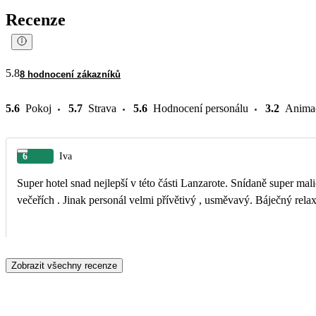
Recenze
5.8
8 hodnocení zákazníků
5.6
Pokoj
5.7
Strava
5.6
Hodnocení personálu
3.2
Anima
6
Iva
Super hotel snad nejlepší v této části Lanzarote. Snídaně super mali
večeřích . Jinak personál velmi přívětivý , usměvavý. Báječný relax
Zobrazit všechny recenze