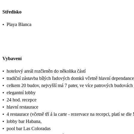
Středisko
•
Playa Blanca
Vybavení
•
hotelový areál rozčleněn do několika částí
•
tradiční zástavba bílých řadových domků včetně hlavní dependance
•
celkem 20 budov, nejvyšší má 7 pater, ve více patrových budovách j
•
elegantní lobby
•
24 hod. recepce
•
hlavní restaurace
•
4 restaurace (včetně tří á la carte - rezervace na recepci, platí se dl
•
lobby bar Habana,
•
pool bar Las Coloradas