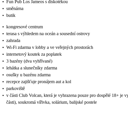
•
Fun Pub Los Jameos s diskotékou
•
směnárna
•
butik
•
kongresové centrum
•
terasa s výhledem na oceán a sousední ostrovy
•
zahrada
•
Wi-Fi zdarma v lobby a ve veřejných prostorách
•
internetový koutek za poplatek
•
3 bazény (dva vyhřívané)
•
lehátka a slunečníky zdarma
•
osušky u bazénu zdarma
•
recepce zajišťuje pronájem aut a kol
•
parkoviště
•
v části Club Volcan, která je vyhrazena pouze pro dospělé 18+ je v
části), soukromá vířivka, solárium, balijské postele