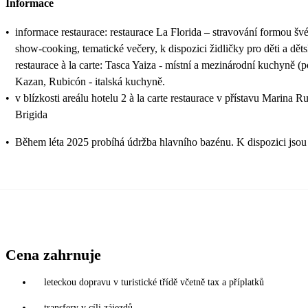
Informace
•
informace restaurace: restaurace La Florida – stravování formou š
show-cooking, tematické večery, k dispozici židličky pro děti a dě
restaurace à la carte: Tasca Yaiza - místní a mezinárodní kuchyně (
Kazan, Rubicón - italská kuchyně.
•
v blízkosti areálu hotelu 2 à la carte restaurace v přístavu Marina 
Brigida
•
Během léta 2025 probíhá údržba hlavního bazénu. K dispozici jsou 
Cena zahrnuje
leteckou dopravu v turistické třídě včetně tax a příplatků
transfery v cíli zájezdů