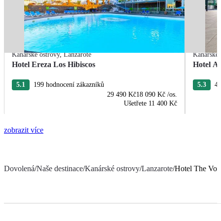
Kanárské ostrovy
,
Lanzarote
Kanárské 
Hotel Ereza Los Hibiscos
Hotel A
5.1
199 hodnocení zákazníků
5.3
43
29 490 Kč
18 090 Kč
/os.
Ušetřete
11 400 Kč
zobrazit více
Dovolená
/
Naše destinace
/
Kanárské ostrovy
/
Lanzarote
/
Hotel The Vol