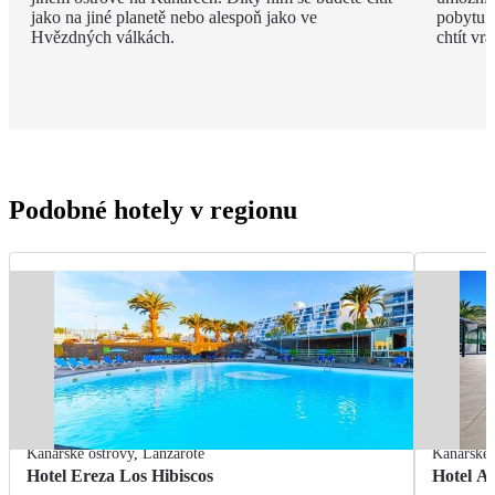
jako na jiné planetě nebo alespoň jako ve
pobytu. 
Hvězdných válkách.
chtít vrát
Podobné hotely v regionu
Kanárské ostrovy
,
Lanzarote
Kanárské 
Hotel Ereza Los Hibiscos
Hotel A