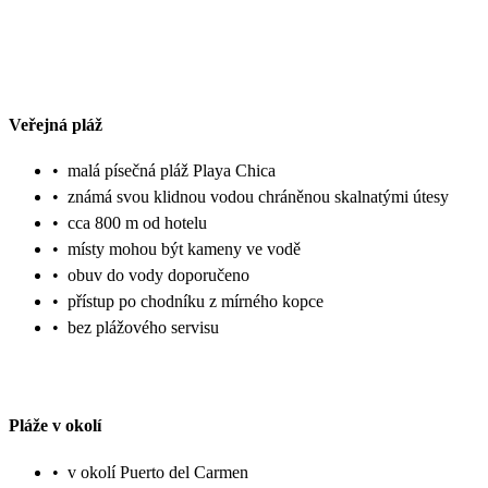
Veřejná pláž
•
malá písečná pláž Playa Chica
•
známá svou klidnou vodou chráněnou skalnatými útesy
•
cca 800 m od hotelu
•
místy mohou být kameny ve vodě
•
obuv do vody doporučeno
•
přístup po chodníku z mírného kopce
•
bez plážového servisu
Pláže v okolí
•
v okolí Puerto del Carmen