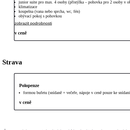
junior suite pro max. 4 osoby (přistýlka – pohovka pro 2 osoby v 
klimatizace
koupelna (vana nebo sprcha, wc, fén)
obývací pokoj s pohovkou
zobrazit podrobnosti
v ceně
Strava
Polopenze
formou bufetu (snídaně + večeře, nápoje v ceně pouze ke snídani
v ceně