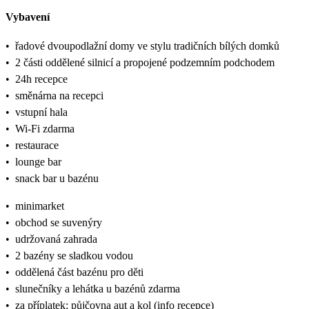
Vybavení
•
řadové dvoupodlažní domy ve stylu tradičních bílých domků
•
2 části oddělené silnicí a propojené podzemním podchodem
•
24h recepce
•
směnárna na recepci
•
vstupní hala
•
Wi-Fi zdarma
•
restaurace
•
lounge bar
•
snack bar u bazénu
•
minimarket
•
obchod se suvenýry
•
udržovaná zahrada
•
2 bazény se sladkou vodou
•
oddělená část bazénu pro děti
•
slunečníky a lehátka u bazénů zdarma
•
za příplatek: půjčovna aut a kol (info recepce)