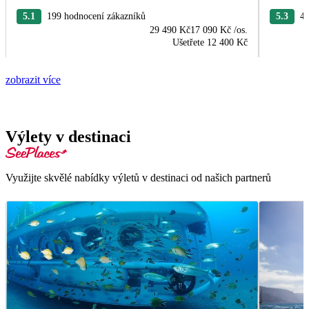
5.1
199 hodnocení zákazníků
5.3
43
29 490 Kč
17 090 Kč
/os.
Ušetřete
12 400 Kč
zobrazit více
Výlety v destinaci
Využijte skvělé nabídky výletů v destinaci od našich partnerů