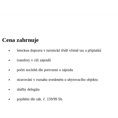
Cena zahrnuje
leteckou dopravu v turistické třídě včetně tax a příplatků
transfery v cíli zájezdů
počet noclehů dle potvrzení o zájezdu
stravování v rozsahu uvedeném u ubytovacího objektu
služby delegáta
pojištění dle zák. č. 159/99 Sb.