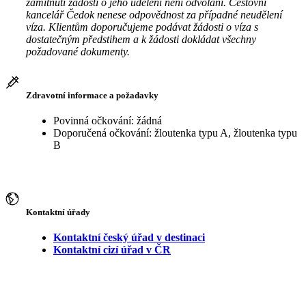
zamítnutí žádosti o jeho udělení není odvolání. Cestovní
kancelář Čedok nenese odpovědnost za případné neudělení
víza. Klientům doporučujeme podávat žádosti o víza s
dostatečným předstihem a k žádosti dokládat všechny
požadované dokumenty.
Zdravotní informace a požadavky
Povinná očkování: žádná
Doporučená očkování: žloutenka typu A, žloutenka typu
B
Kontaktní úřady
Kontaktní český úřad v destinaci
Kontaktní cizí úřad v ČR