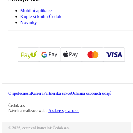
Mobilní aplikace
Kupte si knihu Čedok
Novinky
O společnosti
Kariéra
Partnerská sekce
Ochrana osobních údajů
Čedok a.s
Návrh a realizace webu
Axabee sp. z. o.o.
© 2026, cestovní kancelář Čedok a.s.