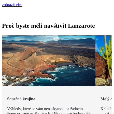
zobrazit více
Proč byste měli navštívit Lanzarote
Sopečná krajina
Malý os
Výhledy, které se vám nenaskytnou na žádném
Krátké v
jiném ostrově na Kanárech. Díky nim se budete cítit
umožní n