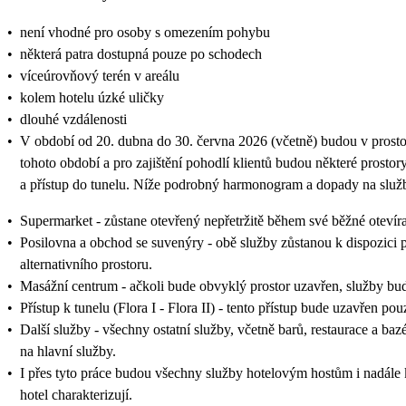
•
není vhodné pro osoby s omezením pohybu
•
některá patra dostupná pouze po schodech
•
víceúrovňový terén v areálu
•
kolem hotelu úzké uličky
•
dlouhé vzdálenosti
•
V období od 20. dubna do 30. června 2026 (včetně) budou v prostore
tohoto období a pro zajištění pohodlí klientů budou některé prosto
a přístup do tunelu. Níže podrobný harmonogram a dopady na služ
•
Supermarket - zůstane otevřený nepřetržitě během své běžné otevíra
•
Posilovna a obchod se suvenýry - obě služby zůstanou k dispozici
alternativního prostoru.
•
Masážní centrum - ačkoli bude obvyklý prostor uzavřen, služby bud
•
Přístup k tunelu (Flora I - Flora II) - tento přístup bude uzavřen 
•
Další služby - všechny ostatní služby, včetně barů, restaurace a ba
na hlavní služby.
•
I přes tyto práce budou všechny služby hotelovým hostům i nadále k 
hotel charakterizují.