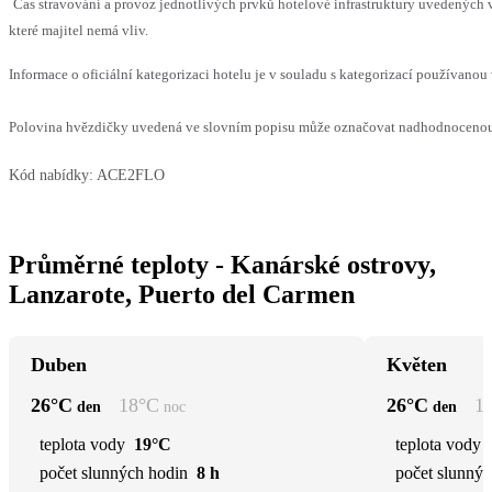
Čas stravování a provoz jednotlivých prvků hotelové infrastruktury uvedenýc
které majitel nemá vliv.
Informace o oficiální kategorizaci hotelu je v souladu s kategorizací používanou 
Polovina hvězdičky uvedená ve slovním popisu může označovat nadhodnocenou n
Kód nabídky:
ACE2FLO
Průměrné teploty - Kanárské ostrovy,
Lanzarote, Puerto del Carmen
Duben
Květen
26
°C
18
°C
26
°C
1
den
noc
den
teplota vody
19°C
teplota vody
počet slunných hodin
8 h
počet slunnýc