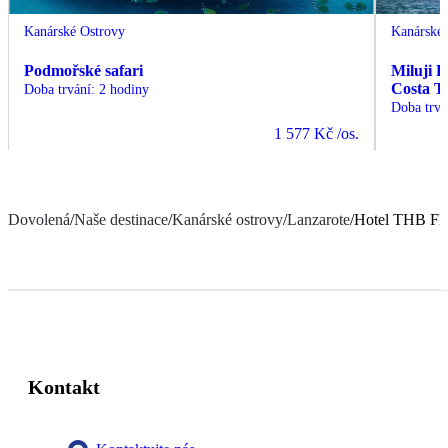
Kanárské Ostrovy
Kanárské 
Podmořské safari
Miluji 
Costa T
Doba trvání
:
2 hodiny
Doba trvá
1 577 Kč
/os.
Dovolená
/
Naše destinace
/
Kanárské ostrovy
/
Lanzarote
/
Hotel THB Fl
Kontakt