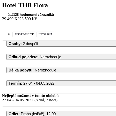
Hotel THB Flora
5.2
128 hodnocení zákazníků
29 490 Kč
23 599 Kč
FIRST MINUTE
LÉTO 2027
Osoby
:
2 dospělí
Odkud pojedete
:
Nerozhoduje
Délka pobytu
:
Nerozhoduje
Termín
:
27.04 - 04.05.2027
Nejlepší možnost v tomto období:
27.04
-
04.05.2027
(8 dní, 7 nocí)
Odlet
:
Praha (letiště), 12:00