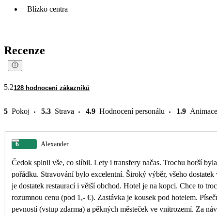
Blízko centra
Recenze
5.2
128 hodnocení zákazníků
5
Pokoj
5.3
Strava
4.9
Hodnocení personálu
1.9
Animac
6
Alexander
Čedok splnil vše, co slíbil. Lety i transfery načas. Trochu horší byla orientace na stanov
pořádku. Stravování bylo excelentní. Široký výběr, všeho dostatek včetně volných stolů. Kuchaři dělali minutky. I delikatesní jako telecí steaky, steak z tuňáka atd. V okolí
je dostatek restaurací i větší obchod. Hotel je na kopci. Chce to trochu kondici, nebo si počkat na hotelový transfer (3 x za den). Asi po půl hodině jezdi i místí busy za
rozumnou cenu (pod 1,- €). Zastávka je kousek pod hotelem. Písečné pláže le
pevností (vstup zdarma) a pěkných městeček ve vnitrozemí. Za návštěvu stojí nedělní trh v bývalém hlavním městě upostřed ostrova. Na severozápadě lze vidět vysoké