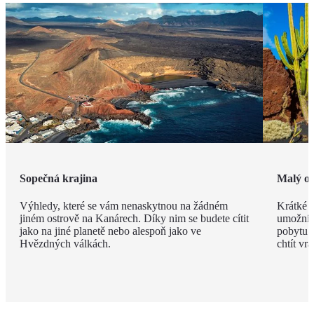
Sopečná krajina
Malý os
Výhledy, které se vám nenaskytnou na žádném
Krátké v
jiném ostrově na Kanárech. Díky nim se budete cítit
umožní n
jako na jiné planetě nebo alespoň jako ve
pobytu. 
Hvězdných válkách.
chtít vrát