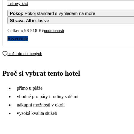
Letový řád
Pokoj
:
Pokoj standard s výhledem na moře
Strava
:
All inclusive
Celkem:
98 518 Kč
podrobnosti
Rezervujte
uložit do oblíbených
Proč si vybrat tento hotel
přímo u pláže
vhodné pro páry i rodiny s dětmi
nákupní možnosti v okolí
vysoká kvalita služeb