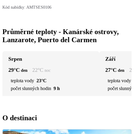
Kód nabídky:
AMTSES0106
Průměrné teploty - Kanárské ostrovy,
Lanzarote, Puerto del Carmen
Srpen
Září
29
°C
22
°C
27
°C
2
den
noc
den
teplota vody
23°C
teplota vody
počet slunných hodin
9 h
počet slunnýc
O destinaci