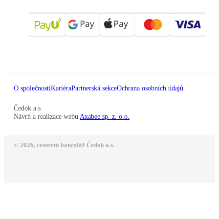
O společnosti
Kariéra
Partnerská sekce
Ochrana osobních údajů
Čedok a.s
Návrh a realizace webu
Axabee sp. z. o.o.
© 2026, cestovní kancelář Čedok a.s.