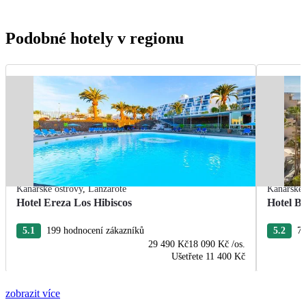
Podobné hotely v regionu
Kanárské ostrovy
,
Lanzarote
Kanárské 
Hotel Ereza Los Hibiscos
Hotel Ba
5.1
199 hodnocení zákazníků
5.2
77
29 490 Kč
18 090 Kč
/os.
Ušetřete
11 400 Kč
zobrazit více