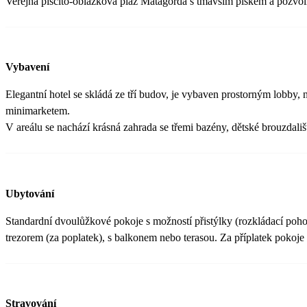
Veřejná písčito-oblázková pláž Matagorda s tmavším pískem a pozvoln
Vybavení
Elegantní hotel se skládá ze tří budov, je vybaven prostorným lobby, 
minimarketem.
V areálu se nachází krásná zahrada se třemi bazény, dětské brouzdališ
Ubytování
Standardní dvoulůžkové pokoje s možností přistýlky (rozkládací poho
trezorem (za poplatek), s balkonem nebo terasou. Za příplatek pokoje
Stravování