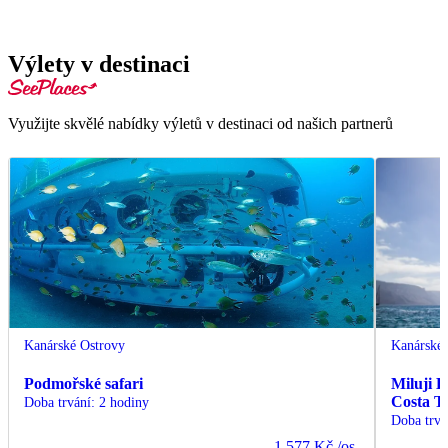
Výlety v destinaci
Využijte skvělé nabídky výletů v destinaci od našich partnerů
Kanárské Ostrovy
Kanárské 
Podmořské safari
Miluji 
Costa T
Doba trvání
:
2 hodiny
Doba trvá
1 577 Kč
/os.