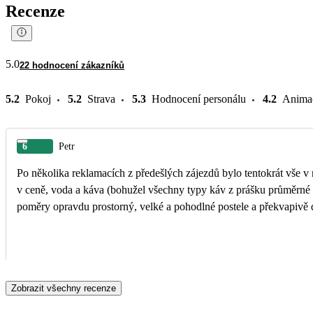
Recenze
5.0
22 hodnocení zákazníků
5.2
Pokoj
5.2
Strava
5.3
Hodnocení personálu
4.2
Anima
6
Petr
Po několika reklamacích z předešlých zájezdů bylo tentokrát vše v 
v ceně, voda a káva (bohužel všechny typy káv z prášku průměrné kv
poměry opravdu prostorný, velké a pohodlné postele a překvapivě 
Zobrazit všechny recenze