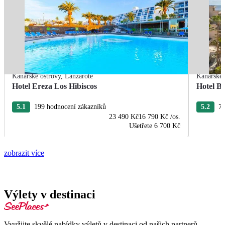
Kanárské ostrovy
,
Lanzarote
Kanárské 
Hotel Ereza Los Hibiscos
Hotel Ba
5.1
199 hodnocení zákazníků
5.2
77
23 490 Kč
16 790 Kč
/os.
Ušetřete
6 700 Kč
zobrazit více
Výlety v destinaci
Využijte skvělé nabídky výletů v destinaci od našich partnerů