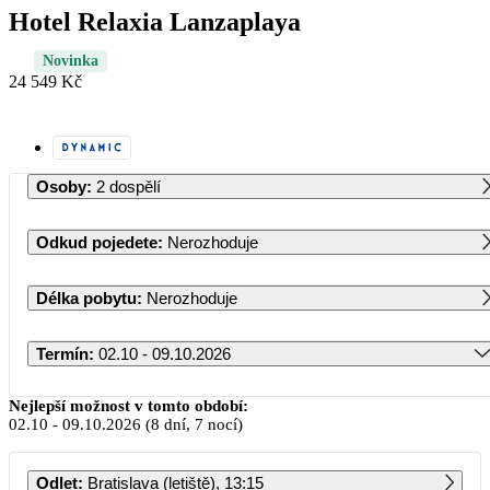
Hotel Relaxia Lanzaplaya
Novinka
24 549 Kč
Osoby
:
2 dospělí
Odkud pojedete
:
Nerozhoduje
Délka pobytu
:
Nerozhoduje
Termín
:
02.10 - 09.10.2026
Říjen 2026
Nejlepší možnost v tomto období:
02.10
-
09.10.2026
(8 dní, 7 nocí)
PO
ÚT
ST
ČT
PÁ
SO
NE
Odlet
:
Bratislava (letiště), 13:15