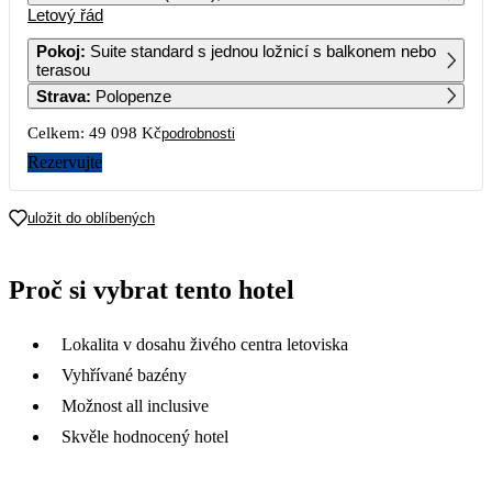
Letový řád
1
2
3
4
24 549
Pokoj
:
Suite standard s jednou ložnicí s balkonem nebo
terasou
5
6
7
8
9
10
11
Strava
:
Polopenze
31 769
26 529
Celkem:
49 098 Kč
podrobnosti
12
13
14
15
16
17
18
39 829
28 889
Rezervujte
19
20
21
22
23
24
25
36 579
uložit do oblíbených
26
27
28
29
30
31
Proč si vybrat tento hotel
Lokalita v dosahu živého centra letoviska
Vyhřívané bazény
Možnost all inclusive
Skvěle hodnocený hotel