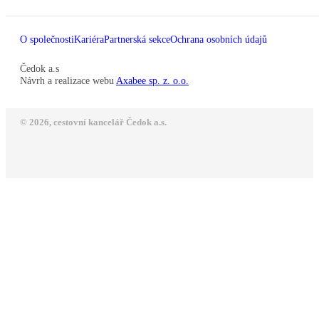
O společnosti
Kariéra
Partnerská sekce
Ochrana osobních údajů
Čedok a.s
Návrh a realizace webu
Axabee sp. z. o.o.
© 2026, cestovní kancelář Čedok a.s.