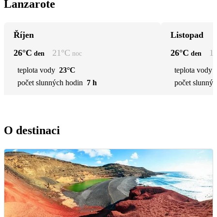
Lanzarote
Říjen
Listopad
26
°C
21
°C
26
°C
1
den
noc
den
teplota vody
23°C
teplota vody
počet slunných hodin
7 h
počet slunnýc
O destinaci