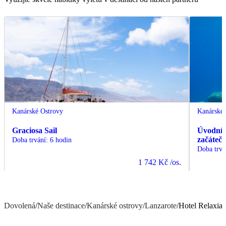
Kanárské Ostrovy
Kanárské 
Graciosa Sail
Úvodní p
začáteč
Doba trvání
:
6 hodin
Doba trvá
1 742 Kč
/os.
Dovolená
/
Naše destinace
/
Kanárské ostrovy
/
Lanzarote
/
Hotel Relaxia