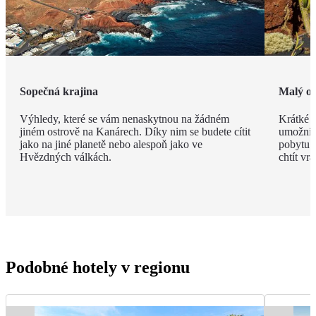
Sopečná krajina
Malý os
Výhledy, které se vám nenaskytnou na žádném
Krátké v
jiném ostrově na Kanárech. Díky nim se budete cítit
umožní n
jako na jiné planetě nebo alespoň jako ve
pobytu. 
Hvězdných válkách.
chtít vrát
Podobné hotely v regionu