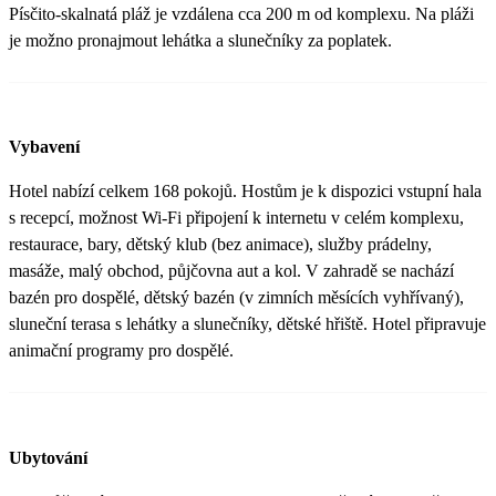
Písčito-skalnatá pláž je vzdálena cca 200 m od komplexu. Na pláži
je možno pronajmout lehátka a slunečníky za poplatek.
Vybavení
Hotel nabízí celkem 168 pokojů. Hostům je k dispozici vstupní hala
s recepcí, možnost Wi-Fi připojení k internetu v celém komplexu,
restaurace, bary, dětský klub (bez animace), služby prádelny,
masáže, malý obchod, půjčovna aut a kol. V zahradě se nachází
bazén pro dospělé, dětský bazén (v zimních měsících vyhřívaný),
sluneční terasa s lehátky a slunečníky, dětské hřiště. Hotel připravuje
animační programy pro dospělé.
Ubytování