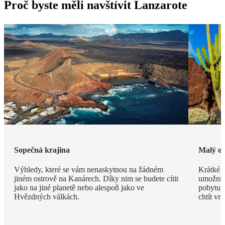
Proč byste měli navštívit Lanzarote
Sopečná krajina
Malý os
Výhledy, které se vám nenaskytnou na žádném
Krátké v
jiném ostrově na Kanárech. Díky nim se budete cítit
umožní n
jako na jiné planetě nebo alespoň jako ve
pobytu. 
Hvězdných válkách.
chtít vrát