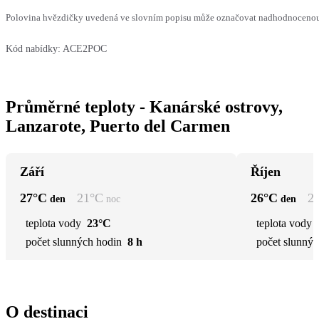
Polovina hvězdičky uvedená ve slovním popisu může označovat nadhodnocenou n
Kód nabídky:
ACE2POC
Průměrné teploty - Kanárské ostrovy,
Lanzarote, Puerto del Carmen
Září
Říjen
27
°C
21
°C
26
°C
2
den
noc
den
teplota vody
23°C
teplota vody
počet slunných hodin
8 h
počet slunnýc
O destinaci