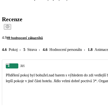
Recenze
4.9
49 hodnocení zákazníků
4.6
Pokoj
5
Strava
4.6
Hodnocení personálu
1.8
Animac
4
Jiří
Přidělení pokoj byl bohužel.nad barem s výhledem do zdi vedlejší b
lepší pokoje v jiné části hotelu. Jídlo velmi dobré poctivá 3*. Or