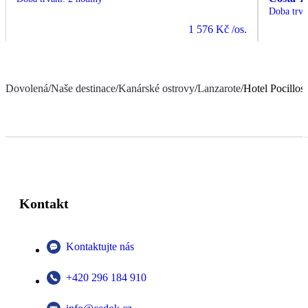
Doba trvá
1 576 Kč
/os.
Dovolená
/
Naše destinace
/
Kanárské ostrovy
/
Lanzarote
/
Hotel Pocillos
Kontakt
Kontaktujte nás
+420 296 184 910