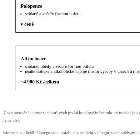
Polopenze
snídaně a večeře formou bufetu
v ceně
All inclusive
snídaně, obědy a večeře formou bufetu
nealkoholické a alkoholické nápoje místní výroby v časech a mí
+4 980 Kč /celkem
Čas stravování a provoz jednotlivých prvků hotelové infrastruktury uvedených
nemá vliv.
Informace o oficiální kategorizaci hotelu je v souladu s kategorizací používanou 