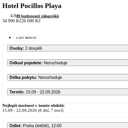
Hotel Pocillos Playa
4.9
49 hodnocení zákazníků
34 990 Kč
26 690 Kč
LAST MINUTE
Osoby
:
2 dospělí
Odkud pojedete
:
Nerozhoduje
Délka pobytu
:
Nerozhoduje
Termín
:
15.09 - 22.09.2026
Nejlepší možnost v tomto období:
15.09
-
22.09.2026
(8 dní, 7 nocí)
Odlet
:
Praha (letiště), 12:00