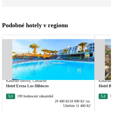
Podobné hotely v regionu
Kanárské ostrovy
,
Lanzarote
Kanárské 
Hotel Ereza Los Hibiscos
Hotel Ba
5.1
199 hodnocení zákazníků
5.2
77
29 490 Kč
18 090 Kč
/os.
Ušetřete
11 400 Kč