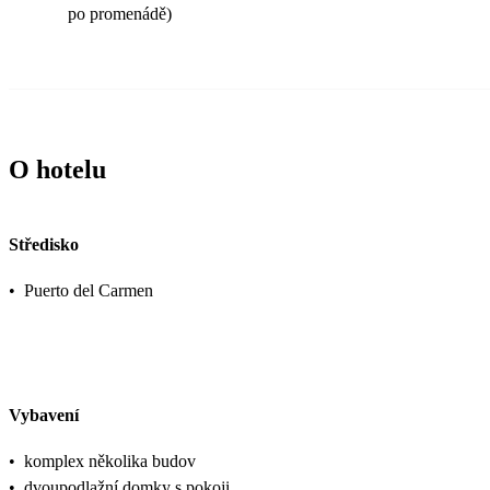
po promenádě)
O hotelu
Středisko
•
Puerto del Carmen
Vybavení
•
komplex několika budov
•
dvoupodlažní domky s pokoji