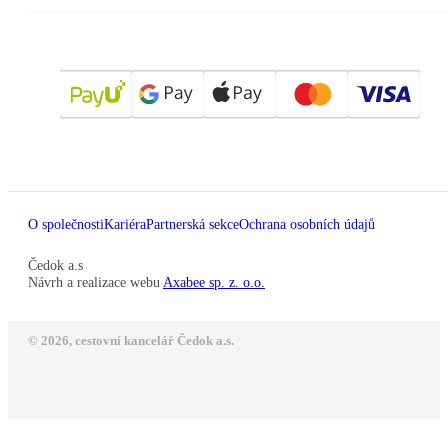
O společnosti
Kariéra
Partnerská sekce
Ochrana osobních údajů
Čedok a.s
Návrh a realizace webu
Axabee sp. z. o.o.
© 2026, cestovní kancelář Čedok a.s.