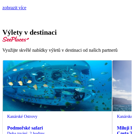
zobrazit více
Výlety v destinaci
Využijte skvělé nabídky výletů v destinaci od našich partnerů
Kanárské Ostrovy
Kanárské 
Podmořské safari
Miluji 
Costa T
Doba trvání
:
2 hodiny