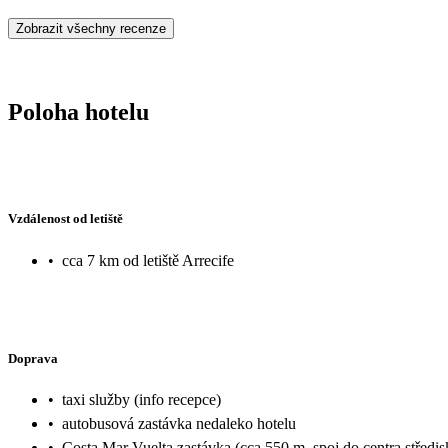
Zobrazit všechny recenze
Poloha hotelu
Vzdálenost od letiště
•
cca 7 km od letiště Arrecife
Doprava
•
taxi služby (info recepce)
•
autobusová zastávka nedaleko hotelu
•
Costa Mar Vuelta zastávka (cca 550 m, spoj do centra středis