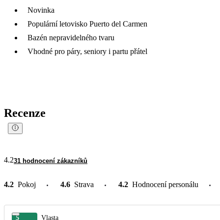
Novinka
Populární letovisko Puerto del Carmen
Bazén nepravidelného tvaru
Vhodné pro páry, seniory i partu přátel
Recenze
4.2
31 hodnocení zákazníků
4.2
Pokoj
4.6
Strava
4.2
Hodnocení personálu
5
Vlasta