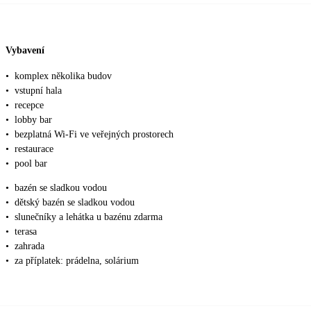
Vybavení
•
komplex několika budov
•
vstupní hala
•
recepce
•
lobby bar
•
bezplatná Wi-Fi ve veřejných prostorech
•
restaurace
•
pool bar
•
bazén se sladkou vodou
•
dětský bazén se sladkou vodou
•
slunečníky a lehátka u bazénu zdarma
•
terasa
•
zahrada
•
za příplatek: prádelna, solárium