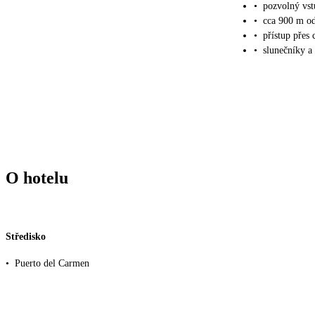
•
pozvolný vs
•
cca 900 m od
•
přístup přes
•
slunečníky a 
O hotelu
Středisko
•
Puerto del Carmen