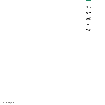
Nevím zda toto
nebyly,delegát
pojízdná stano
pod jiným loge
zastínili.Prot
nasměrovala.Mo
v maličkostec
nfo recepce)