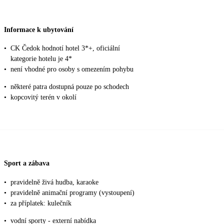
Informace k ubytování
•
CK Čedok hodnotí hotel 3*+, oficiální
kategorie hotelu je 4*
•
není vhodné pro osoby s omezením pohybu
•
některé patra dostupná pouze po schodech
•
kopcovitý terén v okolí
Sport a zábava
•
pravidelně živá hudba, karaoke
•
pravidelně animační programy (vystoupení)
•
za příplatek: kulečník
•
vodní sporty - externí nabídka