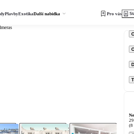
zdy
Plavby
Exotika
Další nabídka
Pro vás
St
lmeras
O
D
T
Ne
29
(8