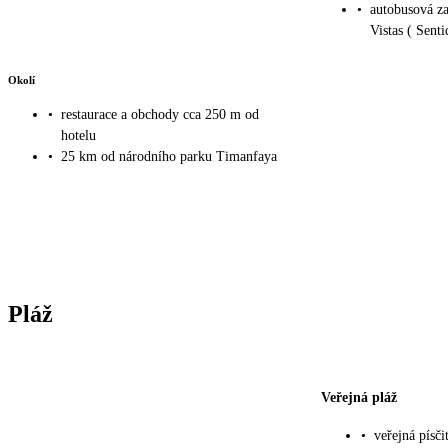
•
autobusová za
Vistas ( Sent
Okolí
•
restaurace a obchody cca 250 m od
hotelu
•
25 km od národního parku Timanfaya
Pláž
Veřejná pláž
•
veřejná písč