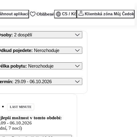
áhnout aplikaci
Oblíbené
CS / Kč
Klientská zóna Můj Čedok
Osoby
:
2 dospělí
dkud pojedete
:
Nerozhoduje
élka pobytu
:
Nerozhoduje
ermín
:
29.09 - 06.10.2026
LAST MINUTE
jlepší možnost v tomto období:
.09
-
06.10.2026
 dní, 7 nocí)