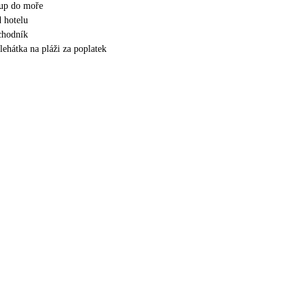
tup do moře
 hotelu
 chodník
lehátka na pláži za poplatek