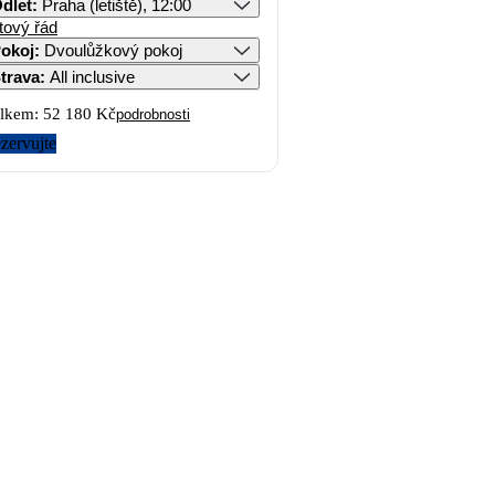
dlet
:
Praha (letiště), 12:00
tový řád
okoj
:
Dvoulůžkový pokoj
trava
:
All inclusive
lkem:
52 180 Kč
podrobnosti
zervujte