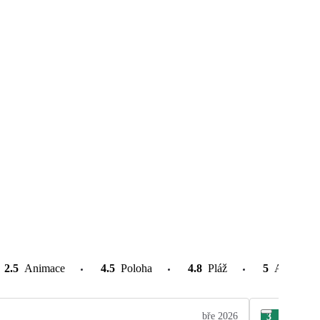
2.5
Animace
4.5
Poloha
4.8
Pláž
5
Atrakce v
bře 2026
3
Zde