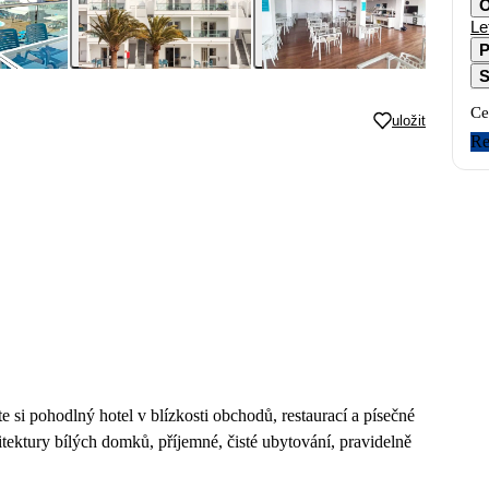
O
Le
P
S
Ce
uložit
Re
 si pohodlný hotel v blízkosti obchodů, restaurací a písečné
itektury bílých domků, příjemné, čisté ubytování, pravidelně