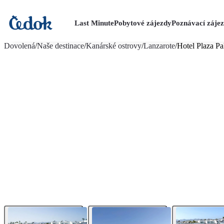
Last Minute
Pobytové zájezdy
Poznávací záje
více fotografií (14)
Dovolená
/
Naše destinace
/
Kanárské ostrovy
/
Lanzarote
/
Hotel Plaza Pa