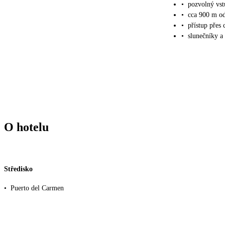
•
pozvolný vs
•
cca 900 m od
•
přístup přes
•
slunečníky a 
O hotelu
Středisko
•
Puerto del Carmen