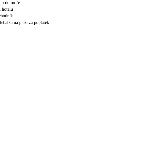
tup do moře
 hotelu
 chodník
lehátka na pláži za poplatek