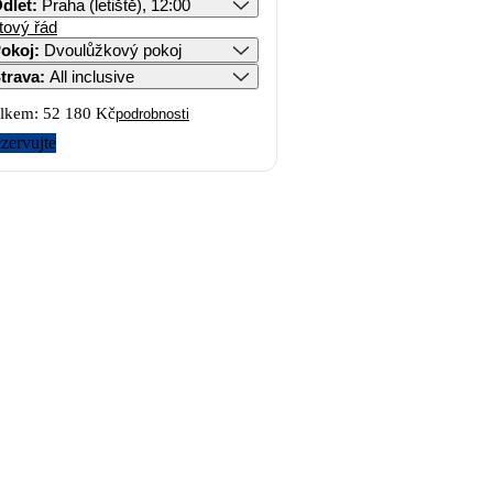
dlet
:
Praha (letiště), 12:00
tový řád
okoj
:
Dvoulůžkový pokoj
trava
:
All inclusive
lkem:
52 180 Kč
podrobnosti
zervujte