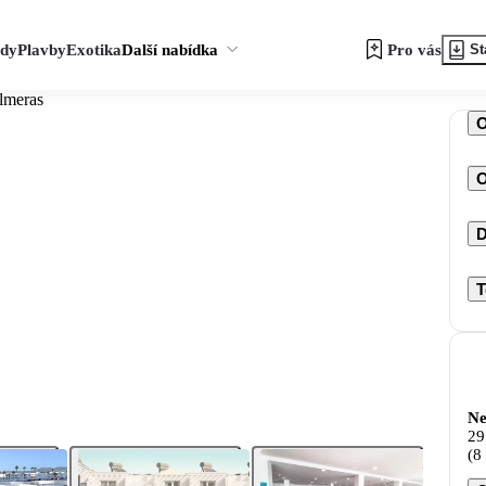
zdy
Plavby
Exotika
Další nabídka
Pro vás
St
lmeras
O
D
T
Ne
29
(8