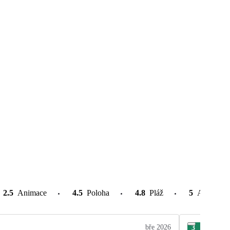
2.5
Animace
4.5
Poloha
4.8
Pláž
5
Atrakce v
bře 2026
3
Zde