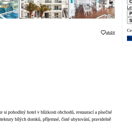
O
Le
P
S
Ce
uložit
Re
 si pohodlný hotel v blízkosti obchodů, restaurací a písečné
itektury bílých domků, příjemné, čisté ubytování, pravidelně