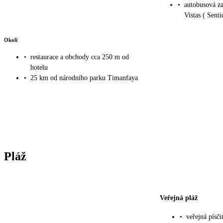
•
autobusová za
Vistas ( Sent
Okolí
•
restaurace a obchody cca 250 m od
hotelu
•
25 km od národního parku Timanfaya
Pláž
Veřejná pláž
•
veřejná písč