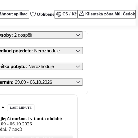
áhnout aplikaci
Oblíbené
CS / Kč
Klientská zóna Můj Čedok
Osoby
:
2 dospělí
dkud pojedete
:
Nerozhoduje
élka pobytu
:
Nerozhoduje
ermín
:
29.09 - 06.10.2026
LAST MINUTE
jlepší možnost v tomto období:
.09
-
06.10.2026
 dní, 7 nocí)