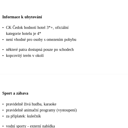
Informace k ubytování
•
CK Čedok hodnotí hotel 3*+, oficiální
kategorie hotelu je 4*
•
není vhodné pro osoby s omezením pohybu
•
některé patra dostupná pouze po schodech
•
kopcovitý terén v okolí
Sport a zábava
•
pravidelně živá hudba, karaoke
•
pravidelně animační programy (vystoupení)
•
za příplatek: kulečník
•
vodní sporty - externí nabídka