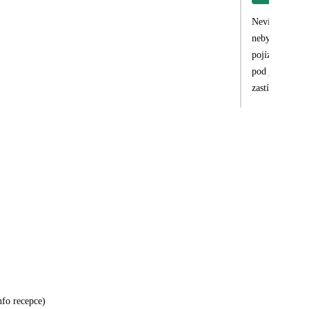
Nevím zda toto
nebyly,delegát
pojízdná stano
pod jiným loge
zastínili.Prot
nasměrovala.Mo
v maličkostec
nfo recepce)