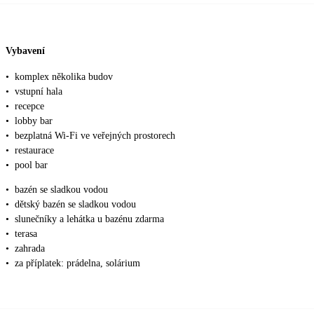
Vybavení
•
komplex několika budov
•
vstupní hala
•
recepce
•
lobby bar
•
bezplatná Wi-Fi ve veřejných prostorech
•
restaurace
•
pool bar
•
bazén se sladkou vodou
•
dětský bazén se sladkou vodou
•
slunečníky a lehátka u bazénu zdarma
•
terasa
•
zahrada
•
za příplatek: prádelna, solárium