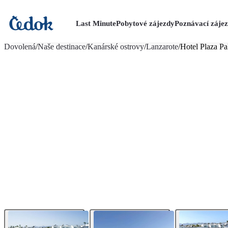
Last Minute
Pobytové zájezdy
Poznávací záje
více fotografií (14)
Dovolená
/
Naše destinace
/
Kanárské ostrovy
/
Lanzarote
/
Hotel Plaza Pa