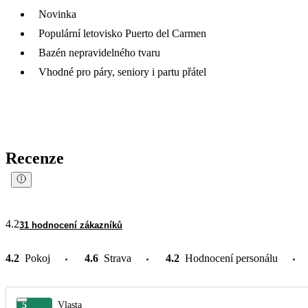
Novinka
Populární letovisko Puerto del Carmen
Bazén nepravidelného tvaru
Vhodné pro páry, seniory i partu přátel
Recenze
4.2
31 hodnocení zákazníků
4.2
Pokoj
4.6
Strava
4.2
Hodnocení personálu
5
Vlasta