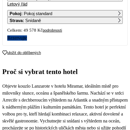
Letový řád
1
2
Pokoj
:
Pokoj standard
Strava
:
Snídaně
3
4
5
6
7
8
9
Celkem:
49 578 Kč
podrobnosti
10
11
12
13
14
15
16
Rezervujte
17
18
19
20
21
22
23
uložit do oblíbených
24
25
26
27
28
29
30
Proč si vybrat tento hotel
24 789
20 989
31
Objevte kouzlo Lanzarote v hotelu Miramar, ideálním místě pro
milovníky slunce, oceánu a španělského šarmu. Nachází se v srdci
Arrecife s dechberoucím výhledem na Atlantik a snadným přístupem
k nádherným plážím i kulturním památkám. Tento hotel je perfektní
volbou pro ty, kteří hledají kombinaci relaxace, aktivní dovolené a
skvělé gastronomie. Vychutnejte si snídani s výhledem na oceán,
procházejte se po historických uličkách města nebo si užijte pohodlí