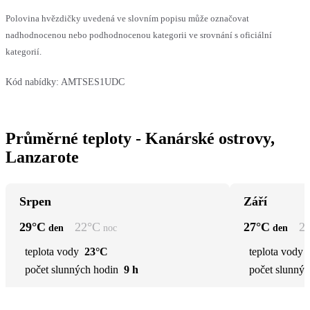
Polovina hvězdičky uvedená ve slovním popisu může označovat
nadhodnocenou nebo podhodnocenou kategorii ve srovnání s oficiální
kategorií.
Kód nabídky:
AMTSES1UDC
Průměrné teploty - Kanárské ostrovy,
Lanzarote
Srpen
Září
29
°C
22
°C
27
°C
2
den
noc
den
teplota vody
23°C
teplota vody
počet slunných hodin
9 h
počet slunnýc