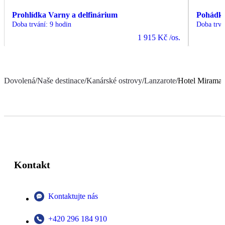
Prohlídka Varny a delfinárium
Pohádko
Doba trvání
:
9 hodin
Doba trvá
1 915 Kč
/os.
Dovolená
/
Naše destinace
/
Kanárské ostrovy
/
Lanzarote
/
Hotel Miramar
Kontakt
Kontaktujte nás
+420 296 184 910