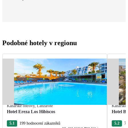
Podobné hotely v regionu
Kanárské ostrovy
,
Lanzarote
Kanárské 
Hotel Ereza Los Hibiscos
Hotel Ba
5.1
199 hodnocení zákazníků
5.2
77