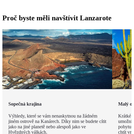
Proč byste měli navštívit Lanzarote
Sopečná krajina
Malý os
Výhledy, které se vám nenaskytnou na žádném
Krátké v
jiném ostrově na Kanárech. Díky nim se budete cítit
umožní n
jako na jiné planetě nebo alespoň jako ve
pobytu. 
Hvězdných válkách.
chtít vrát