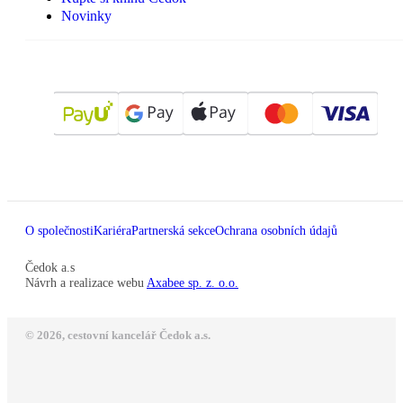
Novinky
O společnosti
Kariéra
Partnerská sekce
Ochrana osobních údajů
Čedok a.s
Návrh a realizace webu
Axabee sp. z. o.o.
© 2026, cestovní kancelář Čedok a.s.