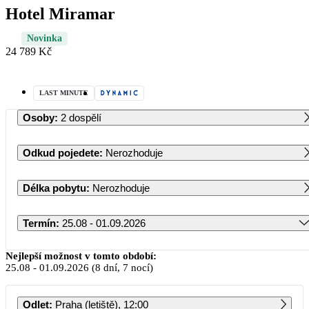
Hotel Miramar
Novinka
24 789 Kč
LAST MINUTE
Osoby
:
2 dospělí
Odkud pojedete
:
Nerozhoduje
Délka pobytu
:
Nerozhoduje
Termín
:
25.08 - 01.09.2026
Srpen 2026
Nejlepší možnost v tomto období:
25.08
-
01.09.2026
(8 dní, 7 nocí)
PO
ÚT
ST
ČT
PÁ
SO
NE
Odlet
:
Praha (letiště), 12:00