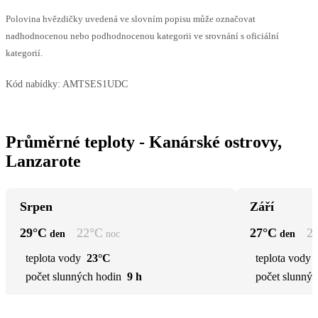
Polovina hvězdičky uvedená ve slovním popisu může označovat
nadhodnocenou nebo podhodnocenou kategorii ve srovnání s oficiální
kategorií.
Kód nabídky:
AMTSES1UDC
Průměrné teploty - Kanárské ostrovy,
Lanzarote
Srpen
Září
29
°C
22
°C
27
°C
2
den
noc
den
teplota vody
23°C
teplota vody
počet slunných hodin
9 h
počet slunnýc