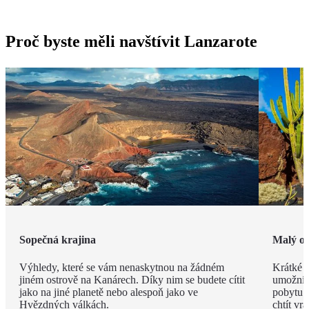
Proč byste měli navštívit Lanzarote
Sopečná krajina
Malý os
Výhledy, které se vám nenaskytnou na žádném
Krátké v
jiném ostrově na Kanárech. Díky nim se budete cítit
umožní n
jako na jiné planetě nebo alespoň jako ve
pobytu. 
Hvězdných válkách.
chtít vrát