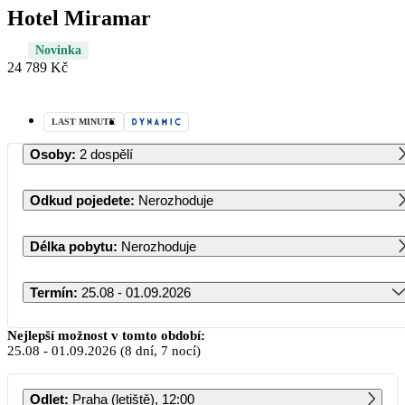
Hotel Miramar
Novinka
24 789 Kč
LAST MINUTE
Osoby
:
2 dospělí
Odkud pojedete
:
Nerozhoduje
Délka pobytu
:
Nerozhoduje
Termín
:
25.08 - 01.09.2026
Srpen 2026
Nejlepší možnost v tomto období:
25.08
-
01.09.2026
(8 dní, 7 nocí)
PO
ÚT
ST
ČT
PÁ
SO
NE
Odlet
:
Praha (letiště), 12:00