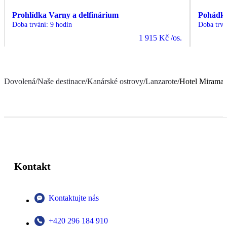
Prohlídka Varny a delfinárium
Pohádko
Doba trvání
:
9 hodin
Doba trvá
1 915 Kč
/os.
Dovolená
/
Naše destinace
/
Kanárské ostrovy
/
Lanzarote
/
Hotel Miramar
Kontakt
Kontaktujte nás
+420 296 184 910