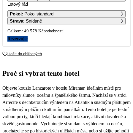
Letový řád
1
2
Pokoj
:
Pokoj standard
Strava
:
Snídaně
3
4
5
6
7
8
9
Celkem:
49 578 Kč
podrobnosti
10
11
12
13
14
15
16
Rezervujte
17
18
19
20
21
22
23
uložit do oblíbených
24
25
26
27
28
29
30
Proč si vybrat tento hotel
24 789
20 989
31
Objevte kouzlo Lanzarote v hotelu Miramar, ideálním místě pro
milovníky slunce, oceánu a španělského šarmu. Nachází se v srdci
Arrecife s dechberoucím výhledem na Atlantik a snadným přístupem
k nádherným plážím i kulturním památkám. Tento hotel je perfektní
volbou pro ty, kteří hledají kombinaci relaxace, aktivní dovolené a
skvělé gastronomie. Vychutnejte si snídani s výhledem na oceán,
procházejte se po historických uličkách města nebo si užijte pohodlí