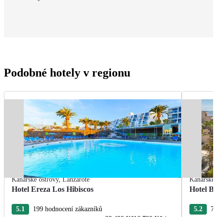
Podobné hotely v regionu
Kanárské ostrovy
,
Lanzarote
Kanárské 
Hotel Ereza Los Hibiscos
Hotel Ba
5.1
199 hodnocení zákazníků
5.2
77