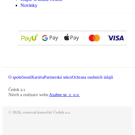
Novinky
O společnosti
Kariéra
Partnerská sekce
Ochrana osobních údajů
Čedok a.s
Návrh a realizace webu
Axabee sp. z. o.o.
© 2026, cestovní kancelář Čedok a.s.