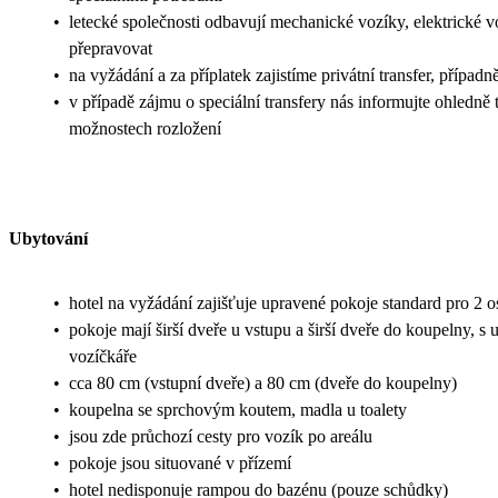
•
letecké společnosti odbavují mechanické vozíky, elektrické v
přepravovat
•
na vyžádání a za příplatek zajistíme privátní transfer, případn
•
v případě zájmu o speciální transfery nás informujte ohledně
možnostech rozložení
Ubytování
•
hotel na vyžádání zajišťuje upravené pokoje standard pro 2 
•
pokoje mají širší dveře u vstupu a širší dveře do koupelny,
vozíčkáře
•
cca 80 cm (vstupní dveře) a 80 cm (dveře do koupelny)
•
koupelna se sprchovým koutem, madla u toalety
•
jsou zde průchozí cesty pro vozík po areálu
•
pokoje jsou situované v přízemí
•
hotel nedisponuje rampou do bazénu (pouze schůdky)