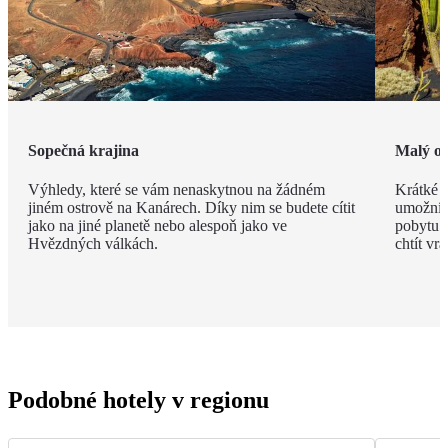
Sopečná krajina
Malý os
Výhledy, které se vám nenaskytnou na žádném
Krátké v
jiném ostrově na Kanárech. Díky nim se budete cítit
umožní n
jako na jiné planetě nebo alespoň jako ve
pobytu. 
Hvězdných válkách.
chtít vrát
Podobné hotely v regionu