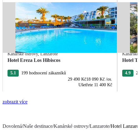
Kanárské ostrovy
,
Lanzarote
Kanárské 
Hotel Ereza Los Hibiscos
Hotel T
5.1
199 hodnocení zákazníků
4.9
23
29 490 Kč
18 090 Kč
/os.
Ušetřete
11 400 Kč
zobrazit více
Dovolená
/
Naše destinace
/
Kanárské ostrovy
/
Lanzarote
/
Hotel Lanzarot