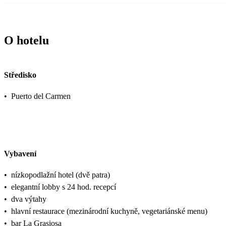
O hotelu
Středisko
•
Puerto del Carmen
Vybavení
•
nízkopodlažní hotel (dvě patra)
•
elegantní lobby s 24 hod. recepcí
•
dva výtahy
•
hlavní restaurace (mezinárodní kuchyně, vegetariánské menu)
•
bar La Grasiosa