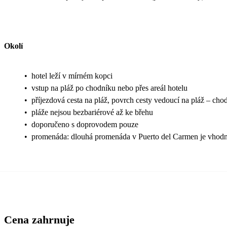
Okolí
•
hotel leží v mírném kopci
•
vstup na pláž po chodníku nebo přes areál hotelu
•
příjezdová cesta na pláž, povrch cesty vedoucí na pláž – cho
•
pláže nejsou bezbariérové až ke břehu
•
doporučeno s doprovodem pouze
•
promenáda: dlouhá promenáda v Puerto del Carmen je vhodn
Cena zahrnuje