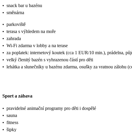
•
snack bar u bazénu
•
směnárna
•
parkoviště
•
terasa s výhledem na moře
•
zahrada
•
Wi-Fi zdarma v lobby a na terase
•
za poplatek: internetový koutek (cca 1 EUR/10 min.), prádelna, půjč
•
velký členitý bazén s vyhrazenou částí pro děti
•
lehátka a slunečníky u bazénu zdarma, osušky za vratnou zálohu (
Sport a zábava
•
pravidelné animační programy pro děti i dospělé
•
sauna
•
fitness
•
šipky