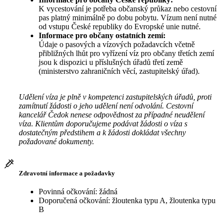
K vycestování je potřeba občanský průkaz nebo cestovní
pas platný minimálně po dobu pobytu. Vízum není nutné
od vstupu České republiky do Evropské unie nutné.
Informace pro občany ostatních zemí:
Údaje o pasových a vízových požadavcích včetně
přibližných lhůt pro vyřízení víz pro občany třetích zemí
jsou k dispozici u příslušných úřadů třetí země
(ministerstvo zahraničních věcí, zastupitelský úřad).
Udělení víza je plně v kompetenci zastupitelských úřadů, proti
zamítnutí žádosti o jeho udělení není odvolání. Cestovní
kancelář Čedok nenese odpovědnost za případné neudělení
víza. Klientům doporučujeme podávat žádosti o víza s
dostatečným předstihem a k žádosti dokládat všechny
požadované dokumenty.
Zdravotní informace a požadavky
Povinná očkování: žádná
Doporučená očkování: žloutenka typu A, žloutenka typu
B