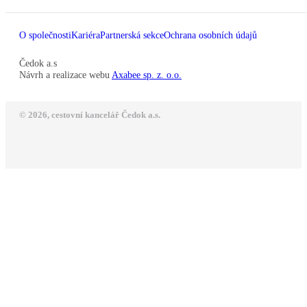
O společnosti
Kariéra
Partnerská sekce
Ochrana osobních údajů
Čedok a.s
Návrh a realizace webu
Axabee sp. z. o.o.
© 2026, cestovní kancelář Čedok a.s.