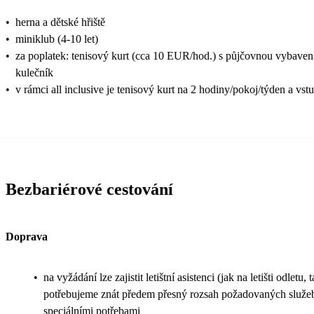
•
herna a dětské hřiště
•
miniklub (4-10 let)
•
za poplatek: tenisový kurt (cca 10 EUR/hod.) s půjčovnou vybavení 
kulečník
•
v rámci all inclusive je tenisový kurt na 2 hodiny/pokoj/týden a vs
Bezbariérové cestování
Doprava
•
na vyžádání lze zajistit letištní asistenci (jak na letišti odletu, t
potřebujeme znát předem přesný rozsah požadovaných služeb 
speciálními potřebami