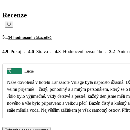
Recenze
5.1
14 hodnocení zákazníků
4.9
Pokoj
4.6
Strava
4.8
Hodnocení personálu
2.2
Anima
6
Lucie
Naše dovolená v hotelu Lanzarote Village byla naprosto úžasná. U
velmi příjemně – čistý, pohodlný a s milým personálem, který se o
Jídlo bylo výjimečné, vždy čerstvé a pestré, každý den jsme měli 
nového a vše bylo připraveno s velkou péčí. Bazén čistý a krásný a
stále měnila voda. Největším zážitkem je však samotný ostrov. Příroda Lanzarote je neskutečná
– lávové scenérie, hory i moře vytvářejí kulisu, kterou člověk jen t
vydáte na výlet autem, s cestovní kanceláří nebo na elektrokoloběž