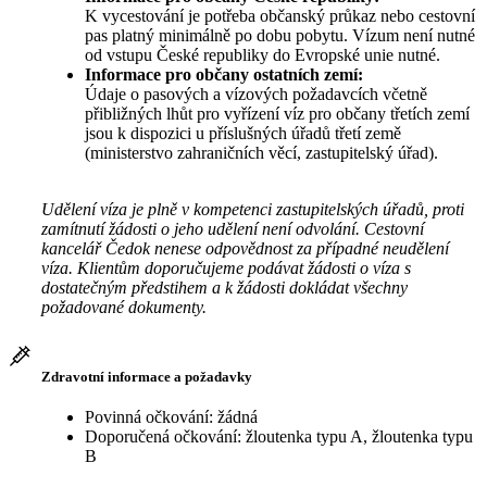
K vycestování je potřeba občanský průkaz nebo cestovní
pas platný minimálně po dobu pobytu. Vízum není nutné
od vstupu České republiky do Evropské unie nutné.
Informace pro občany ostatních zemí:
Údaje o pasových a vízových požadavcích včetně
přibližných lhůt pro vyřízení víz pro občany třetích zemí
jsou k dispozici u příslušných úřadů třetí země
(ministerstvo zahraničních věcí, zastupitelský úřad).
Udělení víza je plně v kompetenci zastupitelských úřadů, proti
zamítnutí žádosti o jeho udělení není odvolání. Cestovní
kancelář Čedok nenese odpovědnost za případné neudělení
víza. Klientům doporučujeme podávat žádosti o víza s
dostatečným předstihem a k žádosti dokládat všechny
požadované dokumenty.
Zdravotní informace a požadavky
Povinná očkování: žádná
Doporučená očkování: žloutenka typu A, žloutenka typu
B