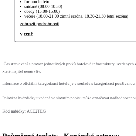
formou bufetu
snídaně (08.00-10.30)
obědy (13.00-15.00)
večeře (18.00-21.00 zimní sezóna, 18.30-21.30 letní sezóna)
zobrazit podrobnosti
v ceně
Čas stravování a provoz jednotlivých prvků hotelové infrastruktury uvedenýc
které majitel nemá vliv.
Informace o oficiální kategorizaci hotelu je v souladu s kategorizací používanou 
Polovina hvězdičky uvedená ve slovním popisu může označovat nadhodnocenou n
Kód nabídky:
ACE2TEG
Průměrné teploty - Kanárské ostrovy,