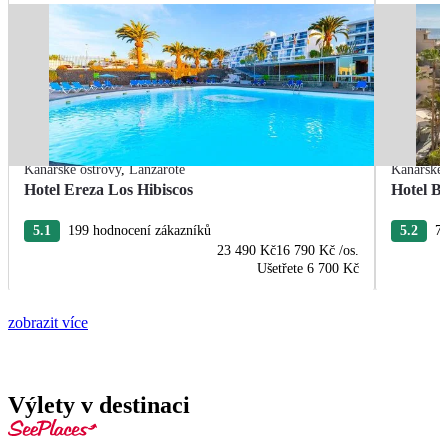
Kanárské ostrovy
,
Lanzarote
Kanárské 
Hotel Ereza Los Hibiscos
Hotel Ba
5.1
199 hodnocení zákazníků
5.2
77
23 490 Kč
16 790 Kč
/os.
Ušetřete
6 700 Kč
zobrazit více
Výlety v destinaci