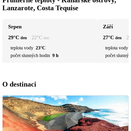
Lanzarote, Costa Tequise
Srpen
Září
29
°C
22
°C
27
°C
2
den
noc
den
teplota vody
23°C
teplota vody
počet slunných hodin
9 h
počet slunnýc
O destinaci