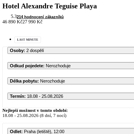
Hotel Alexandre Teguise Playa
5.3
214 hodnocení zákazníků
46 890 Kč
27 990 Kč
LAST MINUTE
Osoby
:
2 dospělí
Odkud pojedete
:
Nerozhoduje
Délka pobytu
:
Nerozhoduje
Termín
:
18.08 - 25.08.2026
Nejlepší možnost v tomto období:
18.08
-
25.08.2026
(8 dní, 7 nocí)
Odlet
:
Praha (letiště), 12:00