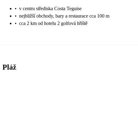
•
v centru střediska Costa Teguise
•
nejbližší obchody, bary a restaurace cca 100 m
•
cca 2 km od hotelu 2 golfová hřiště
Pláž