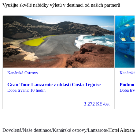
Využijte skvělé nabídky výletů v destinaci od našich partnerů
Kanárské Ostrovy
Kanárské 
Gran Tour Lanzarote z oblasti Costa Teguise
Podmořs
Doba trvání
:
10 hodin
Doba trvá
3 272 Kč
/os.
Dovolená
/
Naše destinace
/
Kanárské ostrovy
/
Lanzarote
/
Hotel Alexand