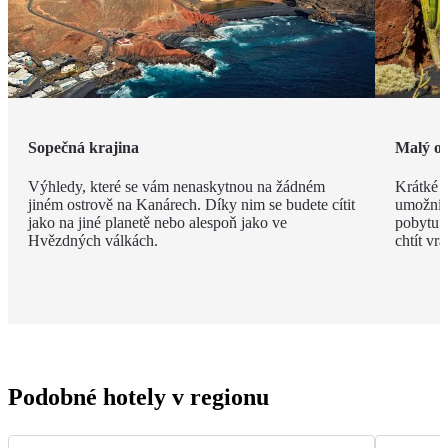
Sopečná krajina
Malý os
Výhledy, které se vám nenaskytnou na žádném
Krátké v
jiném ostrově na Kanárech. Díky nim se budete cítit
umožní n
jako na jiné planetě nebo alespoň jako ve
pobytu. 
Hvězdných válkách.
chtít vrát
Podobné hotely v regionu