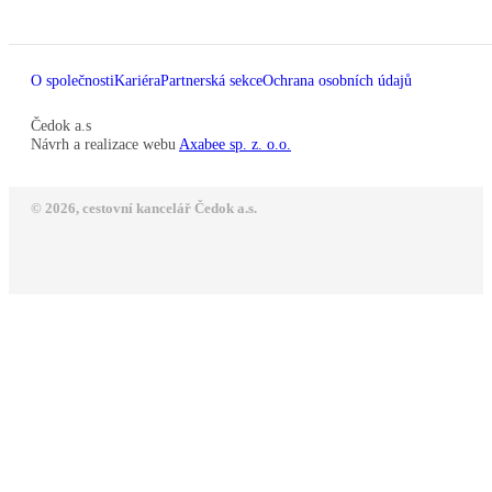
O společnosti
Kariéra
Partnerská sekce
Ochrana osobních údajů
Čedok a.s
Návrh a realizace webu
Axabee sp. z. o.o.
© 2026, cestovní kancelář Čedok a.s.