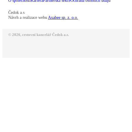
O společnosti
Kariéra
Partnerská sekce
Ochrana osobních údajů
Čedok a.s
Návrh a realizace webu
Axabee sp. z. o.o.
© 2026, cestovní kancelář Čedok a.s.