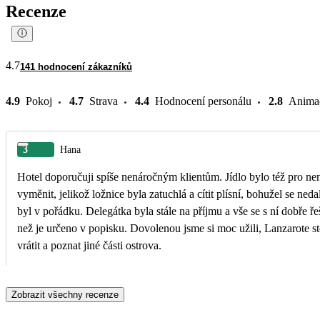
Recenze
4.7
141 hodnocení zákazníků
4.9
Pokoj
4.7
Strava
4.4
Hodnocení personálu
2.8
Anima
3
Hana
Hotel doporučuji spíše nenáročným klientům. Jídlo bylo též pro nen
vyměnit, jelikož ložnice byla zatuchlá a cítit plísní, bohužel se nedala se vyvětrat. Personál byl velice ochotný a za pomoci delegátky se vše v klidu vyřešilo. Nový pokoj
byl v pořádku. Delegátka byla stále na příjmu a vše se s ní dobře ř
než je určeno v popisku. Dovolenou jsme si moc užili, Lanzarote sto
vrátit a poznat jiné části ostrova.
Zobrazit všechny recenze