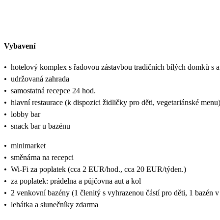
Vybavení
•
hotelový komplex s řadovou zástavbou tradičních bílých domků s 
•
udržovaná zahrada
•
samostatná recepce 24 hod.
•
hlavní restaurace (k dispozici židličky pro děti, vegetariánské menu
•
lobby bar
•
snack bar u bazénu
•
minimarket
•
směnárna na recepci
•
Wi-Fi za poplatek (cca 2 EUR/hod., cca 20 EUR/týden.)
•
za poplatek: prádelna a půjčovna aut a kol
•
2 venkovní bazény (1 členitý s vyhrazenou částí pro děti, 1 bazén
•
lehátka a slunečníky zdarma