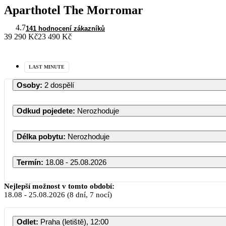
Aparthotel The Morromar
4.7
141 hodnocení zákazníků
39 290 Kč
23 490 Kč
LAST MINUTE
Osoby
:
2 dospělí
Odkud pojedete
:
Nerozhoduje
Délka pobytu
:
Nerozhoduje
Termín
:
18.08 - 25.08.2026
Nejlepší možnost v tomto období:
18.08
-
25.08.2026
(8 dní, 7 nocí)
Odlet
:
Praha (letiště), 12:00