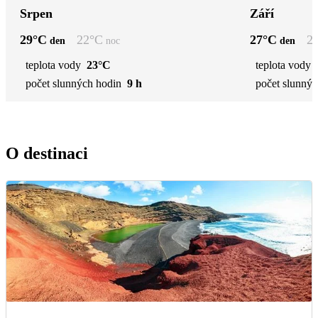
Srpen
Září
29
°C
22
°C
27
°C
2
den
noc
den
teplota vody
23°C
teplota vody
počet slunných hodin
9 h
počet slunnýc
O destinaci