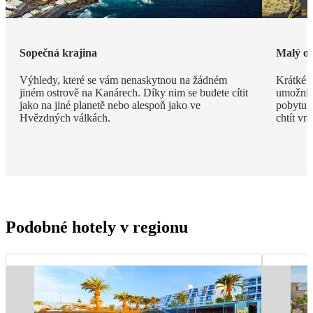
Sopečná krajina
Malý os
Výhledy, které se vám nenaskytnou na žádném
Krátké v
jiném ostrově na Kanárech. Díky nim se budete cítit
umožní n
jako na jiné planetě nebo alespoň jako ve
pobytu. 
Hvězdných válkách.
chtít vrát
Podobné hotely v regionu