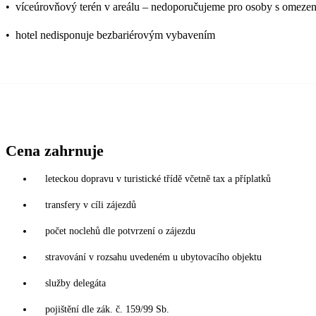
•
víceúrovňový terén v areálu – nedoporučujeme pro osoby s omeze
•
hotel nedisponuje bezbariérovým vybavením
Cena zahrnuje
leteckou dopravu v turistické třídě včetně tax a příplatků
transfery v cíli zájezdů
počet noclehů dle potvrzení o zájezdu
stravování v rozsahu uvedeném u ubytovacího objektu
služby delegáta
pojištění dle zák. č. 159/99 Sb.