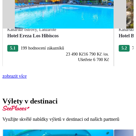
Kanárské ostrovy
,
Lanzarote
Kanárské 
Hotel Ereza Los Hibiscos
Hotel Ba
5.1
199 hodnocení zákazníků
5.2
77
23 490 Kč
16 790 Kč
/os.
Ušetřete
6 700 Kč
zobrazit více
Výlety v destinaci
Využijte skvělé nabídky výletů v destinaci od našich partnerů