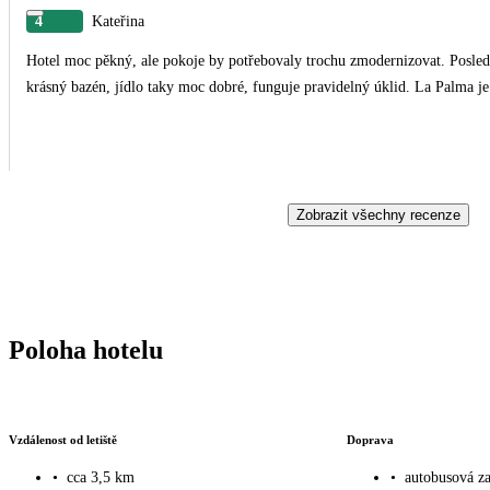
4
Kateřina
Hotel moc pěkný, ale pokoje by potřebovaly trochu zmodernizovat. Posledn
krás
Zobrazit všechny recenze
Poloha hotelu
Vzdálenost od letiště
Doprava
•
cca 3,5 km
•
autobusová za