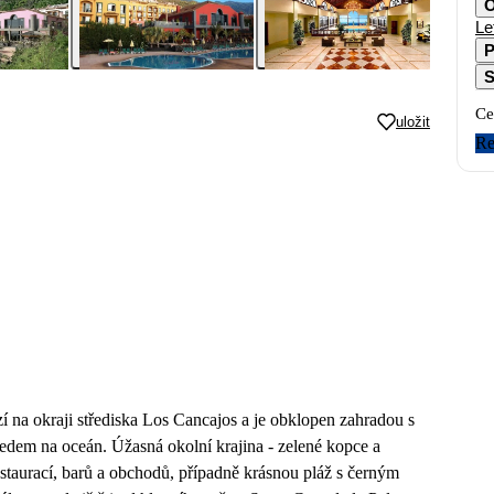
O
Le
P
S
Ce
uložit
Re
í na okraji střediska Los Cancajos a je obklopen zahradou s
edem na oceán. Úžasná okolní krajina - zelené kopce a
staurací, barů a obchodů, případně krásnou pláž s černým