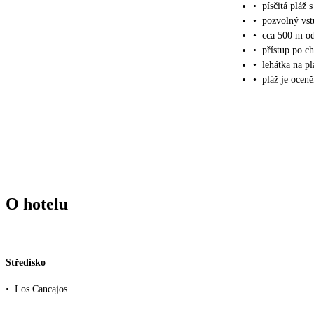
•
písčitá pláž
•
pozvolný vs
•
cca 500 m od
•
přístup po c
•
lehátka na pl
•
pláž je ocen
O hotelu
Středisko
•
Los Cancajos