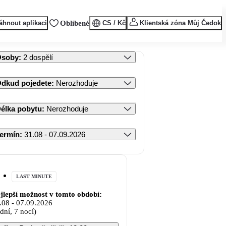
áhnout aplikaci
Oblíbené
CS / Kč
Klientská zóna Můj Čedok
Osoby
:
2 dospělí
dkud pojedete
:
Nerozhoduje
élka pobytu
:
Nerozhoduje
ermín
:
31.08 - 07.09.2026
LAST MINUTE
jlepší možnost v tomto období:
.08
-
07.09.2026
 dní, 7 nocí)