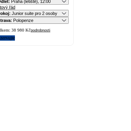
dlet
:
Praha (letiště), 12:00
tový řád
okoj
:
Junior suite pro 2 osoby
trava
:
Polopenze
lkem:
38 980 Kč
podrobnosti
zervujte