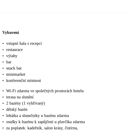
Vybavení
•
vstupní hala s recepcí
•
restaurace
•
výtahy
•
bar
•
snack bar
•
minimarket
•
konferenční místnost
•
Wi-Fi zdarma ve společných prostorách hotelu
•
terasa na slunění
•
2 bazény (1 vyhřívaný)
•
dětský bazén
•
lehátka a slunečníky u bazénu zdarma
•
osušky k bazénu k zapůjčení u plavčíka zdarma
•
za poplatek: kadeřník, salon krásy, čistírna,