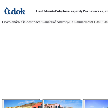
Last Minute
Pobytové zájezdy
Poznávací záje
více fotografií (15)
Dovolená
/
Naše destinace
/
Kanárské ostrovy
/
La Palma
/
Hotel Las Olas