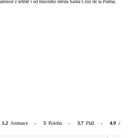
lenost z letiště i od hlavního města Santa Cruz de la Palma.
1.2
Animace
5
Poloha
3.7
Pláž
4.9
Atrakce v