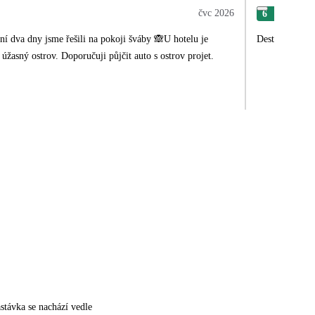
čvc 2026
6
Kar
í dva dny jsme řešili na pokoji šváby 🙈U hotelu je
Destinaci i Če
ný bazén, jídlo taky moc dobré, funguje pravidelný úklid. La Palma je úžasný ostrov. Doporučuji půjčit auto s ostrov projet.
stávka se nachází vedle