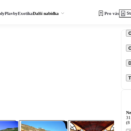
zdy
Plavby
Exotika
Další nabídka
Pro vás
St
O
D
T
Ne
31
(8