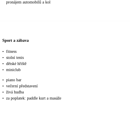
pronájem automobilů a kol
Sport a zábava
•
fitness
•
stolní tenis
•
dětské hřiště
•
miniclub
•
piano bar
•
večerní představení
•
živá hudba
•
za poplatek: paddle kurt a masáže