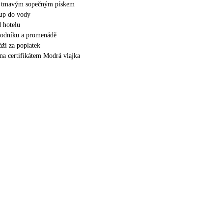
 s tmavým sopečným pískem
tup do vody
 hotelu
hodníku a promenádě
áži za poplatek
ěna certifikátem Modrá vlajka