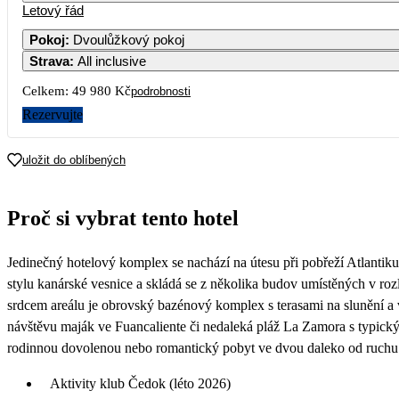
Letový řád
Pokoj
:
Dvoulůžkový pokoj
Strava
:
All inclusive
3
4
5
Celkem:
49 980 Kč
podrobnosti
10
11
12
Rezervujte
17
18
19
uložit do oblíbených
24 990
24
25
26
Proč si vybrat tento hotel
25 990
31
Jedinečný hotelový komplex se nachází na útesu při pobřeží Atlantiku
22 490
stylu kanárské vesnice a skládá se z několika budov umístěných v ro
srdcem areálu je obrovský bazénový komplex s terasami na slunění a 
návštěvu maják ve Fuancaliente či nedaleká pláž La Zamora s typic
rodinnou dovolenou nebo romantický pobyt ve dvou daleko od ruchu
Aktivity klub Čedok (léto 2026)