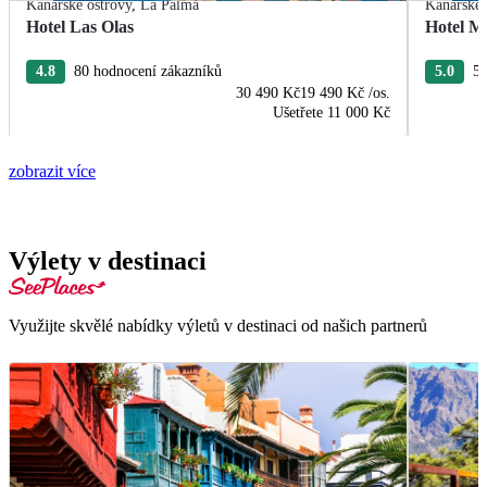
Kanárské ostrovy
,
La Palma
Kanárské 
Hotel Las Olas
Hotel M
4.8
80 hodnocení zákazníků
5.0
53
30 490 Kč
19 490 Kč
/os.
Ušetřete
11 000 Kč
zobrazit více
Výlety v destinaci
Využijte skvělé nabídky výletů v destinaci od našich partnerů