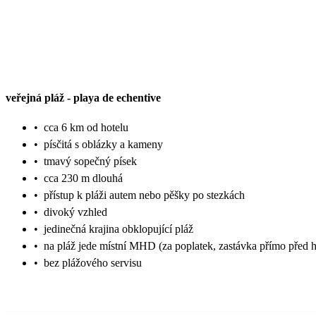
veřejná pláž
-
playa de echentive
•
cca 6 km od hotelu
•
písčitá s oblázky a kameny
•
tmavý sopečný písek
•
cca 230 m dlouhá
•
přístup k pláži autem nebo pěšky po stezkách
•
divoký vzhled
•
jedinečná krajina obklopující pláž
•
na pláž jede místní MHD (za poplatek, zastávka přímo před 
•
bez plážového servisu