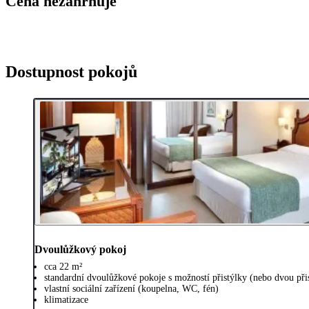
Cena nezahrnuje
Dostupnost pokojů
Dvoulůžkový pokoj
cca 22 m²
standardní dvoulůžkové pokoje s možností přistýlky (nebo dvou přis
vlastní sociální zařízení (koupelna, WC, fén)
klimatizace