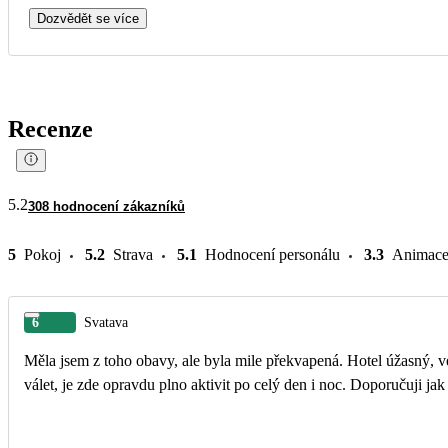
Dozvědět se více
Recenze
5.2
308 hodnocení zákazníků
5
Pokoj
5.2
Strava
5.1
Hodnocení personálu
3.3
Animac
6
Svatava
Měla jsem z toho obavy, ale byla mile překvapená. Hotel úžasný, v
válet, je zde opravdu plno aktivit po celý den i noc. Doporučuji jak