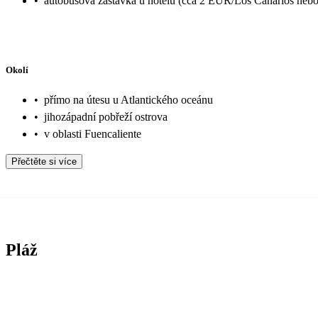
•
autobusová zastávka u hotelu (cca 2 EUR/Los Canarios nebo
Okolí
•
přímo na útesu u Atlantického oceánu
•
jihozápadní pobřeží ostrova
•
v oblasti Fuencaliente
Přečtěte si více
Pláž