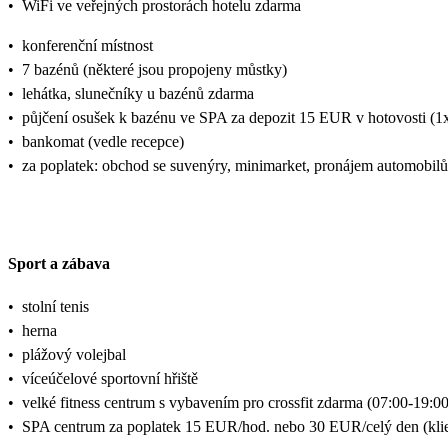
•
WiFi ve veřejných prostorách hotelu zdarma
•
konferenční místnost
•
7 bazénů (některé jsou propojeny můstky)
•
lehátka, slunečníky u bazénů zdarma
•
půjčení osušek k bazénu ve SPA za depozit 15 EUR v hotovosti (
•
bankomat (vedle recepce)
•
za poplatek: obchod se suvenýry, minimarket, pronájem automobilů
Sport a zábava
•
stolní tenis
•
herna
•
plážový volejbal
•
víceúčelové sportovní hřiště
•
velké fitness centrum s vybavením pro crossfit zdarma (07:00-19:00
•
SPA centrum za poplatek 15 EUR/hod. nebo 30 EUR/celý den (klien