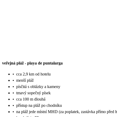
veřejná pláž
-
playa de puntalarga
•
cca 2,9 km od hotelu
•
menší pláž
•
písčitá s oblázky a kameny
•
tmavý sopečný písek
•
cca 100 m dlouhá
•
přístup na pláž po chodníku
•
na pláž jede místní MHD (za poplatek, zastávka přímo před h