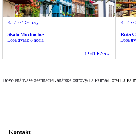
Kanárské Ostrovy
Kanárské 
Skála Muchachos
Ruta Cu
Doba trvání
:
8 hodin
Doba trvá
1 941 Kč
/os.
Dovolená
/
Naše destinace
/
Kanárské ostrovy
/
La Palma
/
Hotel La Palma
Kontakt