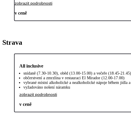
zobrazit podrobnosti
v ceně
Strava
All inclusive
snídaně (7.30-10.30), oběd (13.00-15.00) a večeře (18.45-21.45
občerstvení a zmrzlina v restauraci El Mirador (12.00-17.00)
vybrané místní alkoholické a nealkoholické nápoje během jídla 
vyžadováno nošení náramku
zobrazit podrobnosti
v ceně