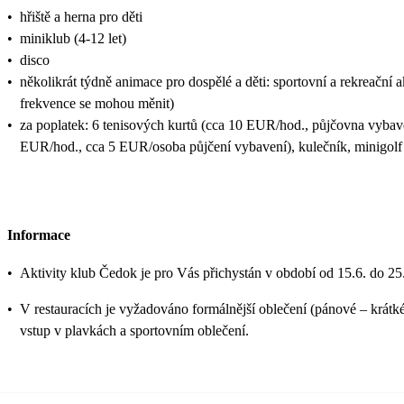
•
hřiště a herna pro děti
•
miniklub (4-12 let)
•
disco
•
několikrát týdně animace pro dospělé a děti: sportovní a rekreační
frekvence se mohou měnit)
•
za poplatek: 6 tenisových kurtů (cca 10 EUR/hod., půjčovna vybave
EUR/hod., cca 5 EUR/osoba půjčení vybavení), kulečník, minigolf
Informace
•
Aktivity klub Čedok je pro Vás přichystán v období od 15.6. do 25
•
V restauracích je vyžadováno formálnější oblečení (pánové – krátké
vstup v plavkách a sportovním oblečení.