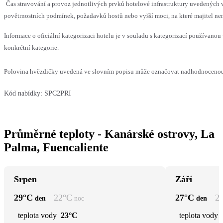
Čas stravování a provoz jednotlivých prvků hotelové infrastruktury uvedenýc
povětrnostních podmínek, požadavků hostů nebo vyšší moci, na které majitel nem
Informace o oficiální kategorizaci hotelu je v souladu s kategorizací používanou 
konkrétní kategorie.
Polovina hvězdičky uvedená ve slovním popisu může označovat nadhodnocenou n
Kód nabídky:
SPC2PRI
Průměrné teploty - Kanárské ostrovy, La
Palma, Fuencaliente
Srpen
Září
29
°C
22
°C
27
°C
2
den
noc
den
teplota vody
23°C
teplota vody