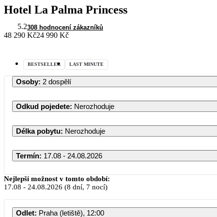
Hotel La Palma Princess
5.2
308 hodnocení zákazníků
48 290 Kč
24 990 Kč
BESTSELLER
LAST MINUTE
Osoby
:
2 dospělí
Odkud pojedete
:
Nerozhoduje
Délka pobytu
:
Nerozhoduje
Termín
:
17.08 - 24.08.2026
Srpen
Nejlepší možnost v tomto období:
17.08
-
24.08.2026
(8 dní, 7 nocí)
PO
ÚT
ST
Odlet
:
Praha (letiště), 12:00