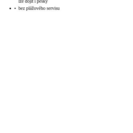
lze dojít i pěšky
•
bez plážového servisu