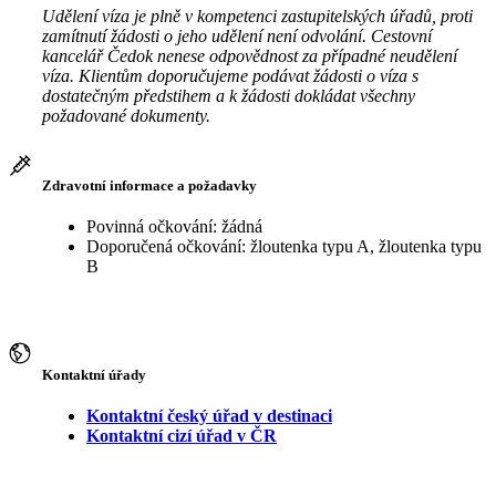
Udělení víza je plně v kompetenci zastupitelských úřadů, proti
zamítnutí žádosti o jeho udělení není odvolání. Cestovní
kancelář Čedok nenese odpovědnost za případné neudělení
víza. Klientům doporučujeme podávat žádosti o víza s
dostatečným předstihem a k žádosti dokládat všechny
požadované dokumenty.
Zdravotní informace a požadavky
Povinná očkování: žádná
Doporučená očkování: žloutenka typu A, žloutenka typu
B
Kontaktní úřady
Kontaktní český úřad v destinaci
Kontaktní cizí úřad v ČR