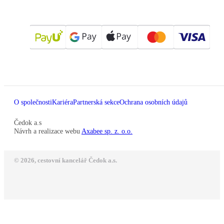
O společnosti
Kariéra
Partnerská sekce
Ochrana osobních údajů
Čedok a.s
Návrh a realizace webu
Axabee sp. z. o.o.
© 2026, cestovní kancelář Čedok a.s.