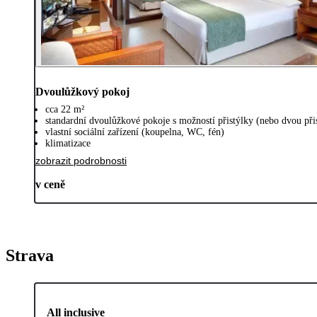
Dvoulůžkový pokoj
cca 22 m²
standardní dvoulůžkové pokoje s možností přistýlky (nebo dvou přis
vlastní sociální zařízení (koupelna, WC, fén)
klimatizace
zobrazit podrobnosti
v ceně
Strava
All inclusive