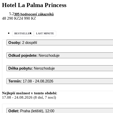
Hotel La Palma Princess
5.2
305 hodnocení zákazníků
48 290 Kč
24 990 Kč
BESTSELLER
LAST MINUTE
Osoby
:
2 dospělí
Odkud pojedete
:
Nerozhoduje
Délka pobytu
:
Nerozhoduje
Termín
:
17.08 - 24.08.2026
Srpen 2026
Nejlepší možnost v tomto období:
17.08
-
24.08.2026
(8 dní, 7 nocí)
PO
ÚT
ST
ČT
PÁ
SO
Odlet
:
Praha (letiště), 12:00