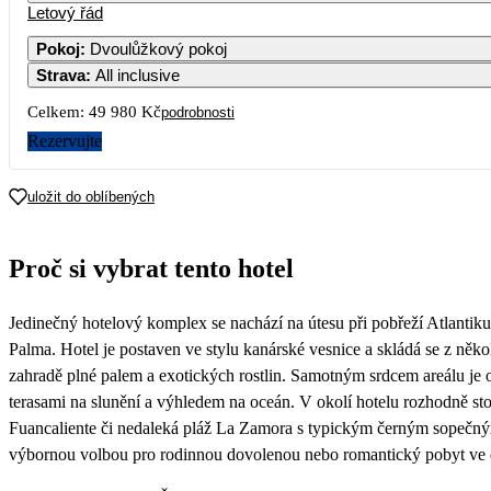
Letový řád
1
Pokoj
:
Dvoulůžkový pokoj
Strava
:
All inclusive
3
4
5
6
7
8
Celkem:
49 980 Kč
podrobnosti
10
11
12
13
14
15
Rezervujte
17
18
19
20
21
22
uložit do oblíbených
24 990
24
25
26
27
28
29
Proč si vybrat tento hotel
25 990
31
Jedinečný hotelový komplex se nachází na útesu při pobřeží Atlantiku
22 490
Palma. Hotel je postaven ve stylu kanárské vesnice a skládá se z něk
zahradě plné palem a exotických rostlin. Samotným srdcem areálu j
terasami na slunění a výhledem na oceán. V okolí hotelu rozhodně sto
Fuancaliente či nedaleká pláž La Zamora s typickým černým sopečný
výbornou volbou pro rodinnou dovolenou nebo romantický pobyt ve 