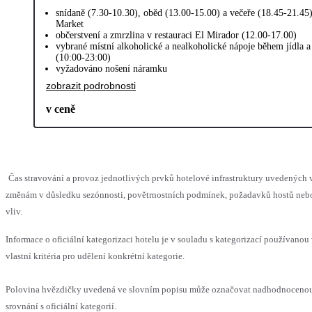
snídaně (7.30-10.30), oběd (13.00-15.00) a večeře (18.45-21.45
Market
občerstvení a zmrzlina v restauraci El Mirador (12.00-17.00)
vybrané místní alkoholické a nealkoholické nápoje během jídla a
(10:00-23:00)
vyžadováno nošení náramku
zobrazit podrobnosti
v ceně
Čas stravování a provoz jednotlivých prvků hotelové infrastruktury uvedenýc
změnám v důsledku sezónnosti, povětrnostních podmínek, požadavků hostů nebo 
vliv.
Informace o oficiální kategorizaci hotelu je v souladu s kategorizací používanou
vlastní kritéria pro udělení konkrétní kategorie.
Polovina hvězdičky uvedená ve slovním popisu může označovat nadhodnoceno
srovnání s oficiální kategorií.