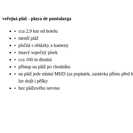
veřejná pláž
-
playa de puntalarga
•
cca 2,9 km od hotelu
•
menší pláž
•
písčitá s oblázky a kameny
•
tmavý sopečný písek
•
cca 100 m dlouhá
•
přístup na pláž po chodníku
•
na pláž jede místní MHD (za poplatek, zastávka přímo před h
lze dojít i pěšky
•
bez plážového servisu