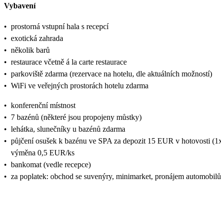
Vybavení
•
prostorná vstupní hala s recepcí
•
exotická zahrada
•
několik barů
•
restaurace včetně á la carte restaurace
•
parkoviště zdarma (rezervace na hotelu, dle aktuálních možností)
•
WiFi ve veřejných prostorách hotelu zdarma
•
konferenční místnost
•
7 bazénů (některé jsou propojeny můstky)
•
lehátka, slunečníky u bazénů zdarma
•
půjčení osušek k bazénu ve SPA za depozit 15 EUR v hotovosti (1
výměna 0,5 EUR/ks
•
bankomat (vedle recepce)
•
za poplatek: obchod se suvenýry, minimarket, pronájem automobilů