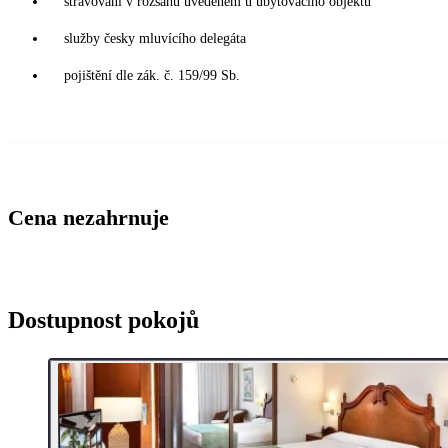
stravování v rozsahu uvedeném u ubytovacího objektu
služby česky mluvícího delegáta
pojištění dle zák. č. 159/99 Sb.
Cena nezahrnuje
Dostupnost pokojů