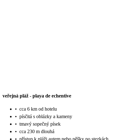
veřejná pláž
-
playa de echentive
•
cca 6 km od hotelu
•
písčitá s oblázky a kameny
•
tmavý sopečný písek
•
cca 230 m dlouhá
•
přístup k pláži autem nebo pěšky po stezkách