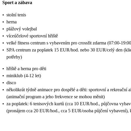
Sport a zábava
•
stolní tenis
•
herna
•
plážový volejbal
•
víceúčelové sportovní hřiště
•
velké fitness centrum s vybavením pro crossfit zdarma (07:00-19:00
•
SPA centrum za poplatek 15 EUR/hod. nebo 30 EUR/celý den (klien
potřeby)
•
hřiště a herna pro děti
•
miniklub (4-12 let)
•
disco
•
několikrát týdně animace pro dospělé a děti: sportovní a rekreační 
(animační program a jeho frekvence se mohou měnit)
•
za poplatek: 6 tenisových kurtů (cca 10 EUR/hod., půjčovna vybave
(pronájem cca 20 EUR/hod., cca 5 EUR/osoba půjčení vybavení), k