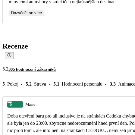
mluvícími animátory v srdci těch nejkrásnějších destinací.
Dozvědět se více
Recenze
5.2
305 hodnocení zákazníků
5
Pokoj
5.2
Strava
5.1
Hodnocení personálu
3.3
Animac
6
Marie
Doba otevření baru pro all inclusive je na stránkách Cedoku chybn
ale byla jen do 23:00, zbytecne nedorozumnění hned první den. Pos
nic proti tomu, ale info neni na strankach CEDOKU, nemuseli jsm