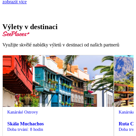
zobrazit více
Výlety v destinaci
Využijte skvělé nabídky výletů v destinaci od našich partnerů
Kanárské Ostrovy
Kanárské 
Skála Muchachos
Ruta Cu
Doba trvání
:
8 hodin
Doba trvá