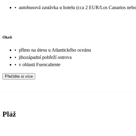
•
autobusová zastávka u hotelu (cca 2 EUR/Los Canarios nebo
Okolí
•
přímo na útesu u Atlantického oceánu
•
jihozápadní pobřeží ostrova
•
v oblasti Fuencaliente
Přečtěte si více
Pláž