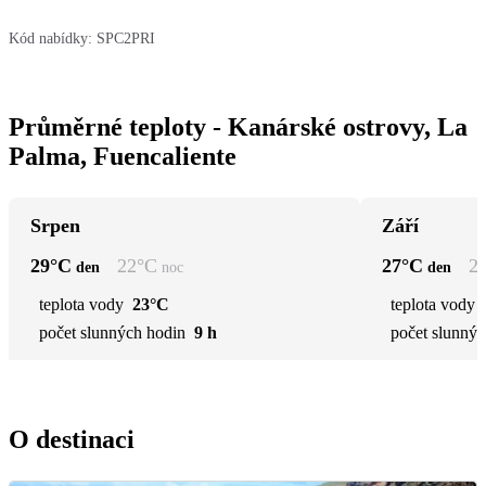
Kód nabídky:
SPC2PRI
Průměrné teploty - Kanárské ostrovy, La
Palma, Fuencaliente
Srpen
Září
29
°C
22
°C
27
°C
2
den
noc
den
teplota vody
23°C
teplota vody
počet slunných hodin
9 h
počet slunnýc
O destinaci