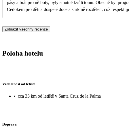
pásy a brát pro ně boty, byly smutné kvůli tomu. Obecně byl prog
Cedokem pro děti a dospělé docela striktně rozdělen, což respektuji
dopředu...Delegáti byli milí.. Jídlo bylo za mě skvělé, ryby, zelenina, velký výběr. Pláž s
nutností na ní dojít cca. 1,7 km, jedině dobře, moře krásné, západy
Zobrazit všechny recenze
hodnotím dovču i hotel na výbornou, jen Čedok by si měl updatovat
Poloha hotelu
Vzdálenost od letiště
•
cca 33 km od letiště v Santa Cruz de la Palma
Doprava