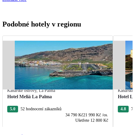
Podobné hotely v regionu
Kanárské ostrovy
,
La Palma
Kanárské 
Hotel Meliá La Palma
Hotel La
5.0
52 hodnocení zákazníků
4.8
79
34 790 Kč
21 990 Kč
/os.
Ušetřete
12 800 Kč