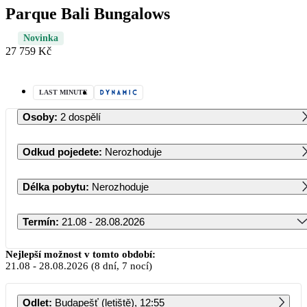
Parque Bali Bungalows
Novinka
27 759 Kč
LAST MINUTE
Osoby
:
2 dospělí
Odkud pojedete
:
Nerozhoduje
Délka pobytu
:
Nerozhoduje
Termín
:
21.08 - 28.08.2026
Srpen 2026
Nejlepší možnost v tomto období:
21.08
-
28.08.2026
(8 dní, 7 nocí)
PO
ÚT
ST
ČT
PÁ
SO
NE
Odlet
:
Budapešť (letiště), 12:55