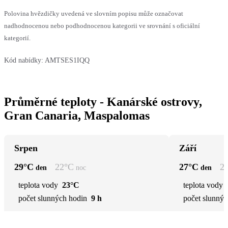
Polovina hvězdičky uvedená ve slovním popisu může označovat
nadhodnocenou nebo podhodnocenou kategorii ve srovnání s oficiální
kategorií.
Kód nabídky:
AMTSES1IQQ
Průměrné teploty - Kanárské ostrovy,
Gran Canaria, Maspalomas
Srpen
Září
29
°C
22
°C
27
°C
2
den
noc
den
teplota vody
23°C
teplota vody
počet slunných hodin
9 h
počet slunnýc