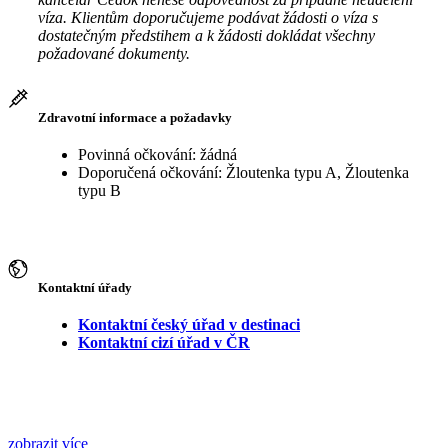
víza. Klientům doporučujeme podávat žádosti o víza s
dostatečným předstihem a k žádosti dokládat všechny
požadované dokumenty.
Zdravotní informace a požadavky
Povinná očkování: žádná
Doporučená očkování: Žloutenka typu A, Žloutenka
typu B
Kontaktní úřady
Kontaktní český úřad v destinaci
Kontaktní cizí úřad v ČR
zobrazit více