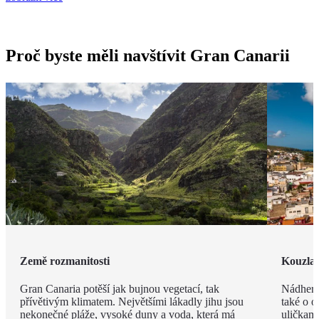
Proč byste měli navštívit Gran Canarii
Země rozmanitosti
Kouzla 
Gran Canaria potěší jak bujnou vegetací, tak
Nádherný
přívětivým klimatem. Největšími lákadly jihu jsou
také o o
nekonečné pláže, vysoké duny a voda, která má
uličkami