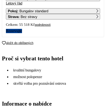
Letový řád
1
2
Pokoj
:
Bungalov standard
Strava
:
Bez stravy
3
4
5
6
7
8
9
Celkem:
55 518 Kč
podrobnosti
10
11
12
13
14
15
16
Rezervujte
20 149
17
18
19
20
21
22
23
uložit do oblíbených
27 759
23 989
24
25
26
27
28
29
30
Proč si vybrat tento hotel
31 829
24 689
21 409
20 849
19 659
31
kvalitní bungalovy
14 959
možnost polopenze
skvělá volba pro poznávání ostrova
Informace o nabídce