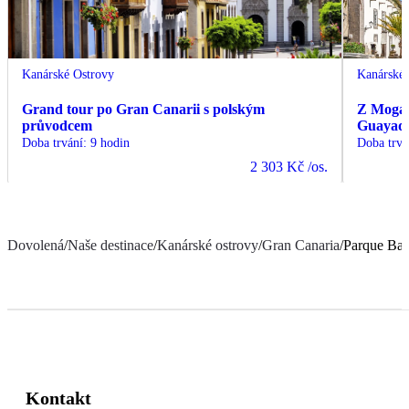
Kanárské Ostrovy
Kanárské 
Grand tour po Gran Canarii s polským
Z Mogán
průvodcem
Guayade
Doba trvání
:
9 hodin
Doba trvá
2 303 Kč
/os.
Dovolená
/
Naše destinace
/
Kanárské ostrovy
/
Gran Canaria
/
Parque Bal
Kontakt