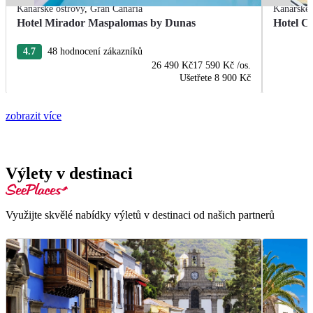
Kanárské ostrovy
,
Gran Canaria
Kanárské 
Hotel Mirador Maspalomas by Dunas
Hotel C
4.7
48 hodnocení zákazníků
26 490 Kč
17 590 Kč
/os.
Ušetřete
8 900 Kč
zobrazit více
Výlety v destinaci
Využijte skvělé nabídky výletů v destinaci od našich partnerů