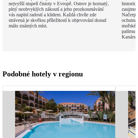
nejvyšší stupeň čistoty v Evropě. Ostrov je hornatý,
historic
plný neobvyklých zákoutí a jeho prozkoumávání
zaujmou 
vás naplní radostí a klidem. Každá chvíle zde
Načerpá
strávená je skvělou příležitostí k objevování dosud
ochutnát
málo známých míst.
mořské p
palírnu
Kanársk
Podobné hotely v regionu