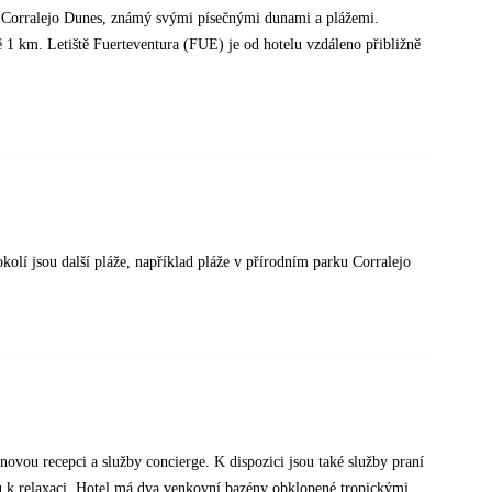
rk Corralejo Dunes, známý svými písečnými dunami a plážemi.
ě 1 km. Letiště Fuerteventura (FUE) je od hotelu vzdáleno přibližně
olí jsou další pláže, například pláže v přírodním parku Corralejo
ovou recepci a služby concierge. K dispozici jsou také služby praní
su k relaxaci. Hotel má dva venkovní bazény obklopené tropickými