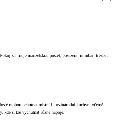
koj zahrnuje manželskou postel, posezení, minibar, trezor a
 Hosté mohou ochutnat místní i mezinárodní kuchyni včetně
ry, kde si lze vychutnat různé nápoje.