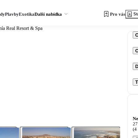
zdy
Plavby
Exotika
Další nabídka
Pro vás
St
hía Real Resort & Spa
O
D
T
Ne
27
(4