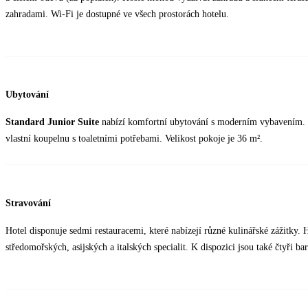
zahradami. Wi-Fi je dostupné ve všech prostorách hotelu.
Ubytování
Standard Junior Suite
nabízí komfortní ubytování s moderním vybavením. Po
vlastní koupelnu s toaletními potřebami. Velikost pokoje je 36 m².
Stravování
Hotel disponuje sedmi restauracemi, které nabízejí různé kulinářské zážitky.
středomořských, asijských a italských specialit. K dispozici jsou také čtyři ba