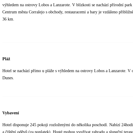
výhledem na ostrovy Lobos a Lanzarote. V blízkosti se nachází přírodní pa
Centrum města Corralejo s obchody, restauracemi a bary je vzdáleno přibližn
36 km.
Pláž
Hotel se nachází přímo u pláže s výhledem na ostrovy Lobos a Lanzarote. V ok
Dunes.
Vybavení
Hotel disponuje 245 pokoji rozloženými do několika poschodí. Nabízí 24hodin
a čištění oděvů (za poplatek). Hosté mohou využívat zahradu a sluneční tera