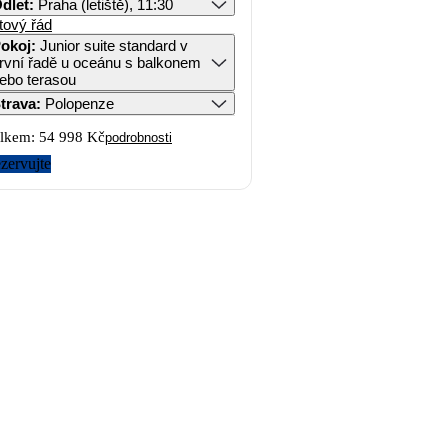
dlet
:
Praha (letiště), 11:30
tový řád
okoj
:
Junior suite standard v
rvní řadě u oceánu s balkonem
ebo terasou
trava
:
Polopenze
lkem:
54 998 Kč
podrobnosti
zervujte