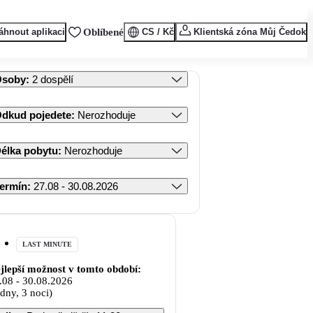
áhnout aplikaci
Oblíbené
CS / Kč
Klientská zóna Můj Čedok
Osoby
:
2 dospělí
dkud pojedete
:
Nerozhoduje
élka pobytu
:
Nerozhoduje
ermín
:
27.08 - 30.08.2026
LAST MINUTE
jlepší možnost v tomto období:
.08
-
30.08.2026
 dny, 3 noci)