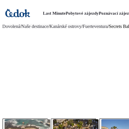
Last Minute
Pobytové zájezdy
Poznávací záje
více fotografií (16)
Dovolená
/
Naše destinace
/
Kanárské ostrovy
/
Fuerteventura
/
Secrets Ba