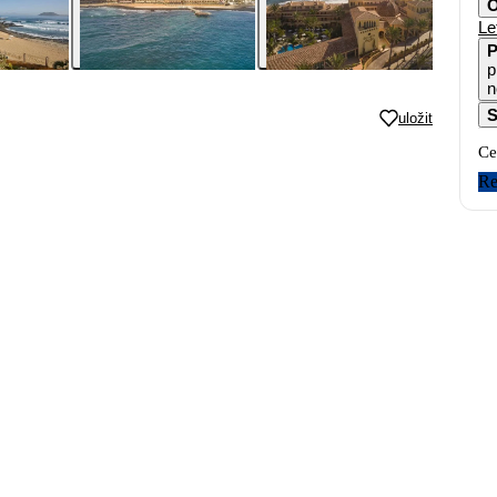
O
Le
P
p
n
S
uložit
Ce
Re